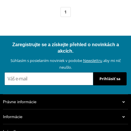
1
Zaregistrujte se a získejte přehled o novinkách a
akcích.
Súhlasím s posielaním noviniek v podobe
Newslettru
aby mi nič
neušlo.
Prihlásiť sa
Právne informácie
Informácie