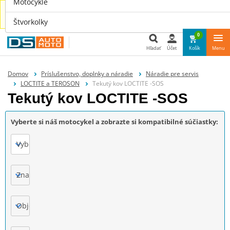
Motocykle
Náhradné diely aj pre tvoje auto nájdeš u nás na
www.dsauto.sk
Štvorkolky
0
Hľadať
Účet
Košík
Menu
Hľadať
Domov
Príslušenstvo, doplnky a náradie
Náradie pre servis
LOCTITE a TEROSON
Tekutý kov LOCTITE -SOS
Tekutý kov LOCTITE -SOS
Vyberte si náš motocykel a zobrazte si kompatibilné súčiastky:
Vyberte
Značka
Objem motora