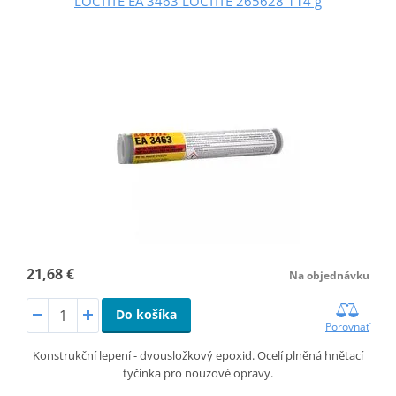
LOCTITE EA 3463 LOCTITE 265628 114 g
21,68 €
Na objednávku
Do košíka
Porovnať
Konstrukční lepení - dvousložkový epoxid. Ocelí plněná hnětací
tyčinka pro nouzové opravy.