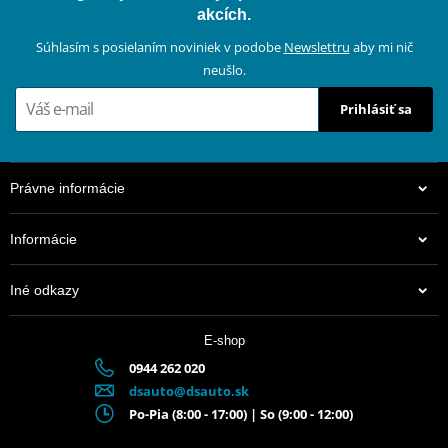
akcích.
Súhlasím s posielaním noviniek v podobe
Newslettru
aby mi nič
neušlo.
Prihlásiť sa
Právne informácie
Informácie
Iné odkazy
E-shop
0944 262 020
dsauto@dsauto.sk
Po-Pia (8:00 - 17:00) | So (9:00 - 12:00)