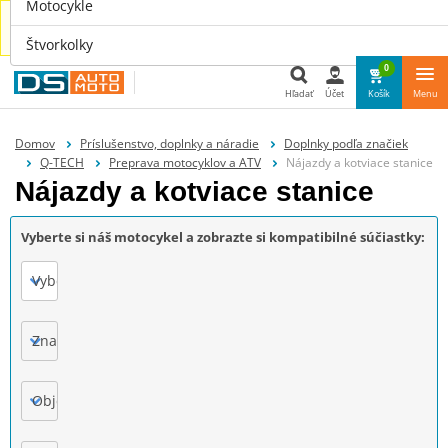
Motocykle
Náhradné diely aj pre tvoje auto nájdeš u nás na
www.dsauto.sk
Štvorkolky
0
Hľadať
Účet
Košík
Menu
Hľadať
Domov
Príslušenstvo, doplnky a náradie
Doplnky podľa značiek
Q-TECH
Preprava motocyklov a ATV
Nájazdy a kotviace stanice
Nájazdy a kotviace stanice
Vyberte si náš motocykel a zobrazte si kompatibilné súčiastky:
Vyberte
Značka
Objem motora