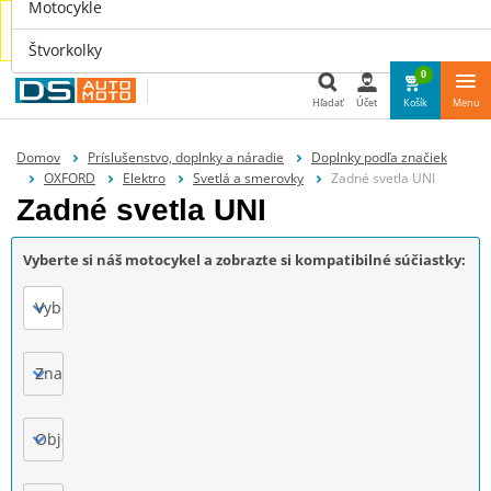
Motocykle
Náhradné diely aj pre tvoje auto nájdeš u nás na
www.dsauto.sk
Štvorkolky
0
Hľadať
Účet
Košík
Menu
Hľadať
Domov
Príslušenstvo, doplnky a náradie
Doplnky podľa značiek
OXFORD
Elektro
Svetlá a smerovky
Zadné svetla UNI
Zadné svetla UNI
Vyberte si náš motocykel a zobrazte si kompatibilné súčiastky:
Vyberte
Značka
Objem motora