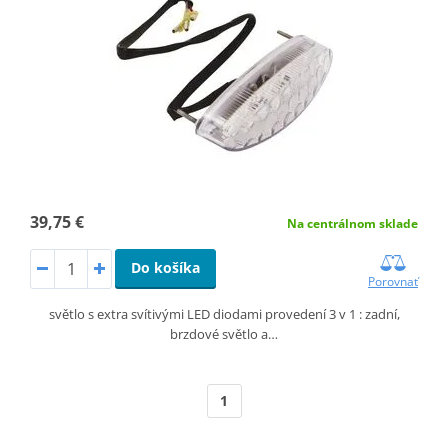
39,75 €
Na centrálnom sklade
Do košíka
Porovnať
světlo s extra svítivými LED diodami provedení 3 v 1 : zadní,
brzdové světlo a…
1