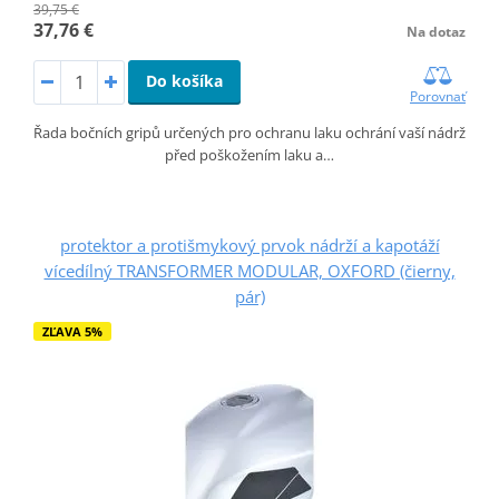
39,75 €
37,76 €
Na dotaz
Do košíka
Porovnať
Řada bočních gripů určených pro ochranu laku ochrání vaší nádrž
před poškožením laku a…
protektor a protišmykový prvok nádrží a kapotáží
vícedílný TRANSFORMER MODULAR, OXFORD (čierny,
pár)
ZĽAVA 5%