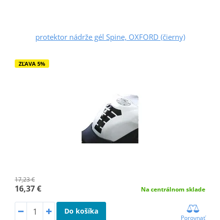
protektor nádrže gél Spine, OXFORD (čierny)
ZĽAVA 5%
17,23 €
16,37 €
Na centrálnom sklade
Do košíka
Porovnať