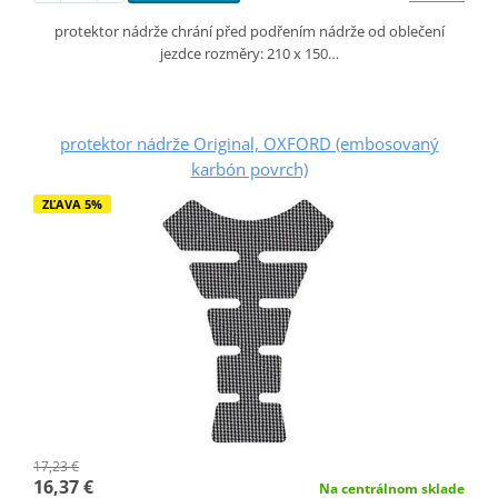
protektor nádrže chrání před podřením nádrže od oblečení
jezdce rozměry: 210 x 150…
protektor nádrže Original, OXFORD (embosovaný
karbón povrch)
ZĽAVA 5%
17,23 €
16,37 €
Na centrálnom sklade