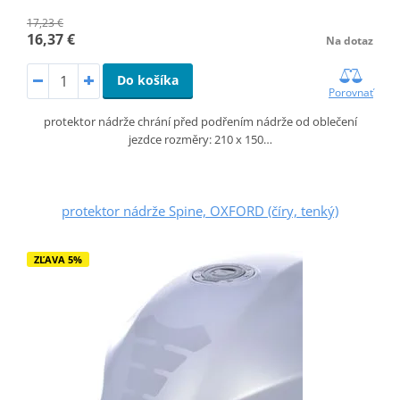
17,23 €
16,37 €
Na dotaz
Do košíka
Porovnať
protektor nádrže chrání před podřením nádrže od oblečení
jezdce rozměry: 210 x 150…
protektor nádrže Spine, OXFORD (číry, tenký)
ZĽAVA 5%