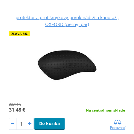
protektor a protišmykový prvok nádrží a kapotáží,
OXFORD (čierny, pár)
ZĽAVA 5%
33,14 €
31,48 €
Na centrálnom sklade
Do košíka
Porovnať