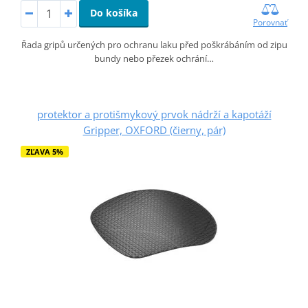
Do košíka
Porovnať
Řada gripů určených pro ochranu laku před poškrábáním od zipu
bundy nebo přezek ochrání…
protektor a protišmykový prvok nádrží a kapotáží
Gripper, OXFORD (čierny, pár)
ZĽAVA 5%