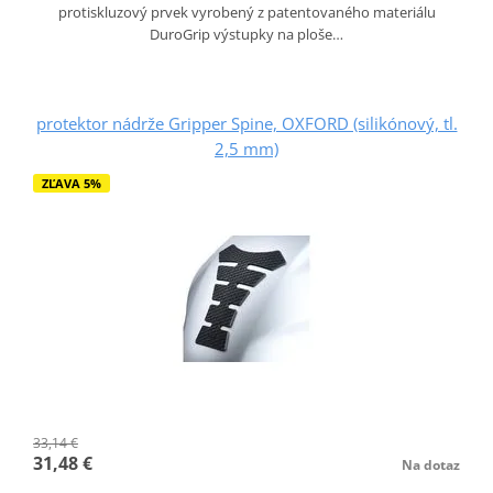
protiskluzový prvek vyrobený z patentovaného materiálu
DuroGrip výstupky na ploše…
protektor nádrže Gripper Spine, OXFORD (silikónový, tl.
2,5 mm)
ZĽAVA 5%
33,14 €
31,48 €
Na dotaz