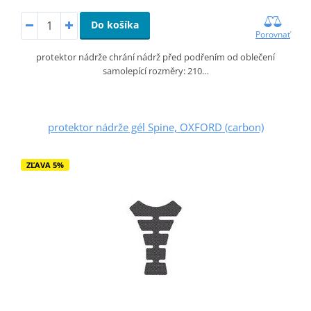
Do košíka
Porovnať
protektor nádrže chrání nádrž před podřením od oblečení
samolepící rozměry: 210…
protektor nádrže gél Spine, OXFORD (carbon)
ZĽAVA 5%