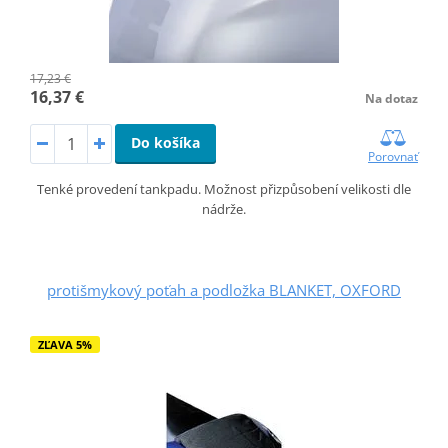
17,23 €
16,37 €
Na dotaz
Do košíka
Porovnať
Tenké provedení tankpadu. Možnost přizpůsobení velikosti dle
nádrže.
protišmykový poťah a podložka BLANKET, OXFORD
ZĽAVA 5%