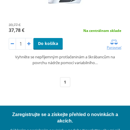
39,77 €
37,78 €
Na centrálnom sklade
Do košíka
Porovnať
Vyhněte se nepříjemným protlačeninám a škrábancům na
povrchu nádrže pomocí variabilního…
1
Zaregistrujte se a získejte přehled o novinkách a
akcích.