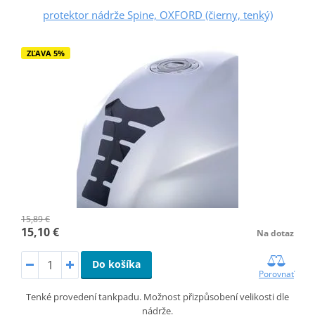
protektor nádrže Spine, OXFORD (čierny, tenký)
ZĽAVA 5%
15,89 €
15,10 €
Na dotaz
Do košíka
Porovnať
Tenké provedení tankpadu. Možnost přizpůsobení velikosti dle
nádrže.