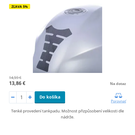
ZĽAVA 5%
14,59 €
13,86 €
Na dotaz
Do košíka
Porovnať
Tenké provedení tankpadu. Možnost přizpůsobení velikosti dle
nádrže.