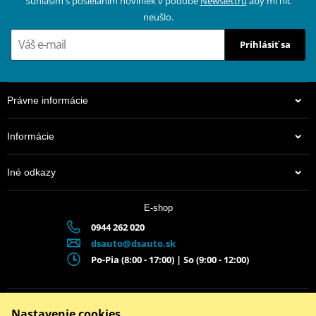
Súhlasím s posielaním noviniek v podobe
Newslettru
aby mi nič
neušlo.
Prihlásiť sa
Právne informácie
Informácie
Iné odkazy
E-shop
0944 262 020
dsauto@dsauto.sk
Po-Pia (8:00 - 17:00) | So (9:00 - 12:00)
Facebook
Instagram
Youtube
Nastavenie cookies