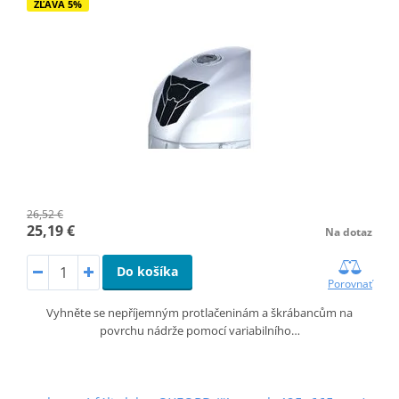
ZĽAVA 5%
26,52 €
25,19 €
Na dotaz
Do košíka
Porovnať
Vyhněte se nepříjemným protlačeninám a škrábancům na
povrchu nádrže pomocí variabilního…