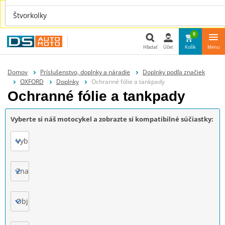
Náhradné diely aj pre tvoje auto nájdeš u nás na
Štvorkolky
www.dsauto.sk
0
Hľadať
Účet
Košík
Menu
Hľadať
Domov
Príslušenstvo, doplnky a náradie
Doplnky podľa značiek
OXFORD
Doplnky
Ochranné fólie a tankpady
Ochranné fólie a tankpady
Vyberte si náš motocykel a zobrazte si kompatibilné súčiastky:
Vyberte
Značka
Objem motora