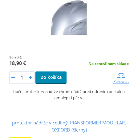
19,89 €
18,90 €
Na centrálnom sklade
Do košíka
Porovnať
boční protektory nádrže chrání nádrž před odřením od kolen
samolepící pár v…
protektor nádrže vícedílný TRANSFORMER MODULAR,
OXFORD (čierny)