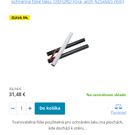
ochranná fólie laku, OXFORD (číra, arch 425x665 mm)
ZĽAVA 5%
33,14 €
31,48 €
Na centrálnom sklade
Do košíka
Porovnať
Tvarovatelná fólie použitelná pro ochránění laku (na plochách,
kde dochází k otěru…