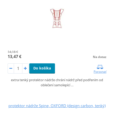
14,18 €
13,47 €
Na dotaz
Do košíka
Porovnať
extra tenký protektor nádrže chrání nádrž před podřením od
oblečení samolepící …
protektor nádrže Spine, OXFORD (design carbon, tenký)