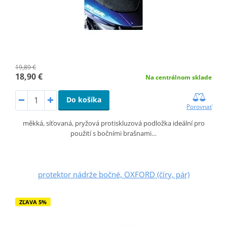
19,89 €
18,90 €
Na centrálnom sklade
Do košíka
Porovnať
měkká, síťovaná, pryžová protiskluzová podložka ideální pro
použití s bočními brašnami…
protektor nádrže bočné, OXFORD (číry, pár)
ZĽAVA 5%