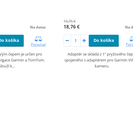
19,75 €
18,76 €
Na dotaz
Na d
Do košíka
Do košíka
Porovnať
Por
ovým čepem je určen pro
Adaptér se skládá z 1" pryžového čep
avigace Garmin a TomTom.
spojeného s adaptérem pro Garmin V
Slouží k…
kameru.