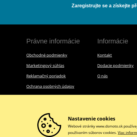
Zaregistrujte se a získejte 
Právne informácie
Informácie
Obchodné podmienky
Kontakt
Marketingový súhlas
Dodacie podmienky
Reklamačný poriadok
O nás
Ochrana osobných údajov
Nastavenie cookies
Webové stránky www.dsmoto.sk používajú 
používaním súborov cookies.
Viac inform