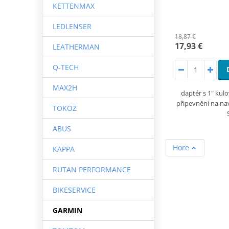
KETTENMAX
LEDLENSER
18,87 €
17,93 €
LEATHERMAN
Q-TECH
MAX2H
daptér s 1" kul
připevnění na n
TOKOZ
ABUS
Hore
KAPPA
RUTAN PERFORMANCE
BIKESERVICE
GARMIN