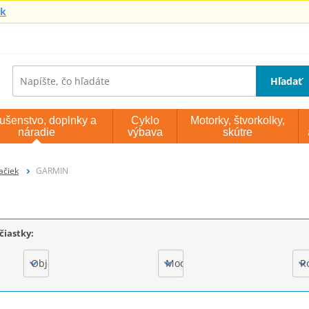
sk
Hľadať
lušenstvo, doplnky a
Cyklo
Motorky, štvorkolky,
náradie
výbava
skútre
ačiek
GARMIN
čiastky:
Objem motora
Model
R