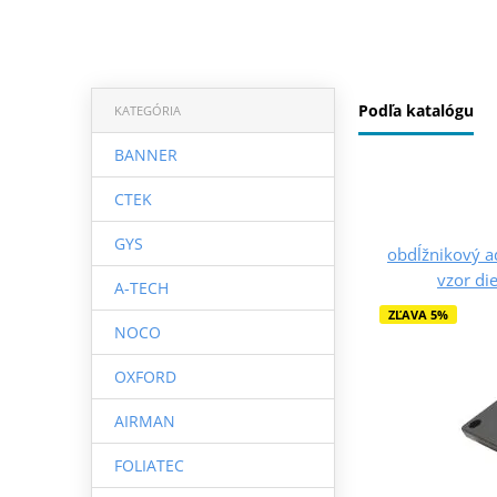
Podľa katalógu
KATEGÓRIA
BANNER
CTEK
GYS
obdĺžnikový a
vzor di
A-TECH
ZĽAVA 5%
NOCO
OXFORD
AIRMAN
FOLIATEC