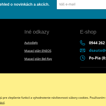
přehled o novinkách a akcích.
Iné odkazy
E-shop
0944 262
Autodiely
dsauto@
Mazací plán ENEOS
Po-Pia (8:
Mazací plán Bel-Ray
Facebook
Copyright © 2026 www.dsmoto.sk
Všetky práva vyhradené
pre zlepšenie funkcií a vyhodnotenie návštevnosti súbory cookies. Používaním s
ácií
.