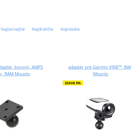
Najlacnejšie
Najdrahšie
Najnovšie
daptér, kovový, AMPS
adaptér pre Garmin VIRB™, RA
er, RAM Mounts
Mounts
ZĽAVA 5%