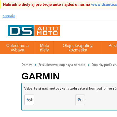
Náhradné diely aj pre tvoje auto nájdeš u nás na
www.dsauto.
Kontakt
Oblečenie a
Moto
Oleje, kvapaliny,
Prís
výbava
diely
kozmetika
Domov
Príslušenstvo, doplnky a náradie
Doplnky podľa zn
GARMIN
Vyberte si náš motocykel a zobrazte si kompatibilné sú
Vyberte
Značka