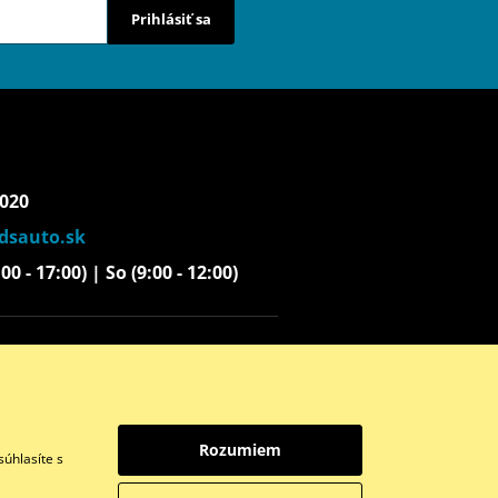
Prihlásiť sa
 020
dsauto.sk
00 - 17:00) | So (9:00 - 12:00)
Instagram
Youtube
Rozumiem
úhlasíte s