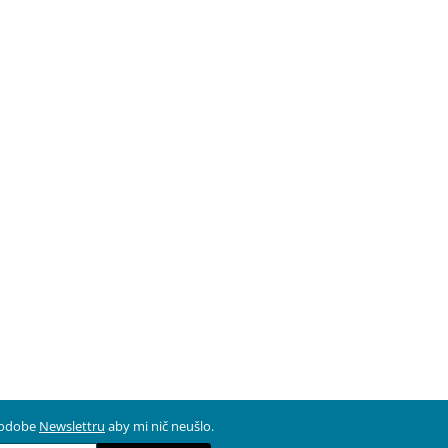
 podobe
Newslettru
aby mi nič neušlo.