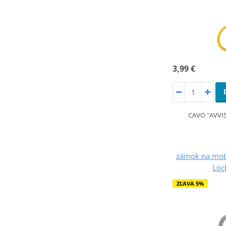
3,99 €
CAVO "AVVI
zámok na mot
Loc
ZĽAVA 5%