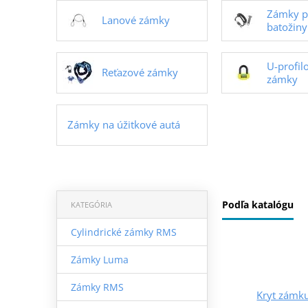
Zámky pr
Lanové zámky
batožiny
U-profil
Reťazové zámky
zámky
Zámky na úžitkové autá
Podľa katalógu
KATEGÓRIA
Cylindrické zámky RMS
Zámky Luma
Zámky RMS
Kryt zámk