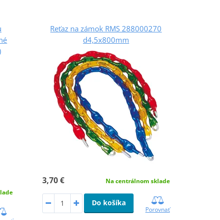
u
Reťaz na zámok RMS 288000270
né
d4,5x800mm
)
3,70 €
Na centrálnom sklade
lade
Do košíka
Porovnať