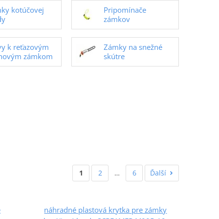
ky kotúčovej
Pripomínače
dy
zámkov
vy k reťazovým
Zámky na snežné
anovým zámkom
skútre
1
2
…
6
Ďalší
e
náhradné plastová krytka pre zámky