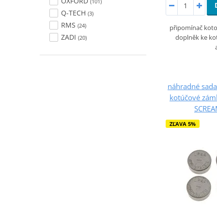
OXFORD
(101)
Q-TECH
(3)
RMS
(24)
připomínač kot
ZADI
doplněk ke k
(20)
náhradné sada 
kotúčové zám
SCREA
ZĽAVA 5%