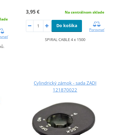
3,95 €
Na centrálnom sklade
lade
Do košíka
Porovnať
ovnať
SPIRAL CABLE 4 x 1500
bů.
Cylindrický zámok - sada ZADI
121870022