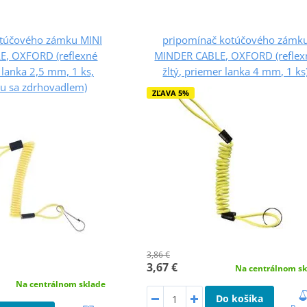
otúčového zámku MINI
pripomínač kotúčového zámk
E, OXFORD (reflexné
MINDER CABLE, OXFORD (reflex
r lanka 2,5 mm, 1 ks,
žltý, priemer lanka 4 mm, 1 ks
ku sa zdrhovadlem)
ZĽAVA 5%
3,86 €
3,67 €
Na centrálnom sk
Na centrálnom sklade
Do košíka