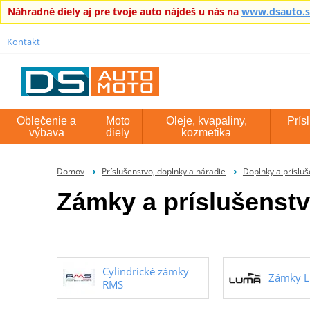
Náhradné diely aj pre tvoje auto nájdeš u nás na
www.dsauto.
Kontakt
Oblečenie a
Moto
Oleje, kvapaliny,
Prís
výbava
diely
kozmetika
Domov
Príslušenstvo, doplnky a náradie
Doplnky a príslu
Zámky a príslušenst
Cylindrické zámky
Zámky 
RMS