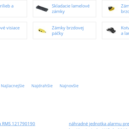
ilieb a
Skladacie lamelové
Zám
zámky
brz
ové visiace
Zámky brzdovej
Kot
páčky
a l
Najlacnejšie
Najdrahšie
Najnovšie
u RMS 121790190
náhradné jednotka alarmu pr