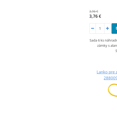
3,96 €
3,76 €
Sada 6 ks náhradn
zámky s alar
Lanko pre
28800