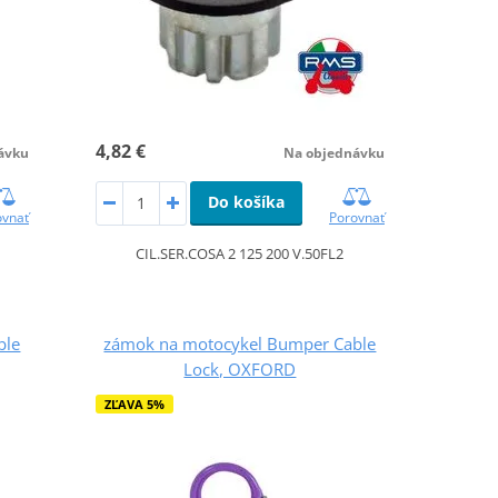
4,82 €
ávku
Na objednávku
Do košíka
ovnať
Porovnať
CIL.SER.COSA 2 125 200 V.50FL2
ble
zámok na motocykel Bumper Cable
Lock, OXFORD
ZĽAVA 5%