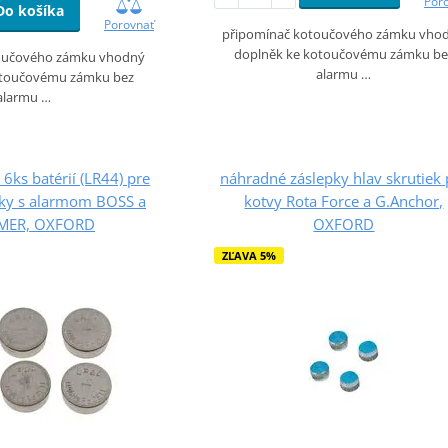
Por
Do košíka
Porovnať
připomínač kotoučového zámku vho
doplněk ke kotoučovému zámku be
oučového zámku vhodný
alarmu …
otoučovému zámku bez
alarmu …
6ks batérií (LR44) pre
náhradné záslepky hlav skrutiek 
ky s alarmom BOSS a
kotvy Rota Force a G.Anchor,
MER, OXFORD
OXFORD
ZĽAVA 5%