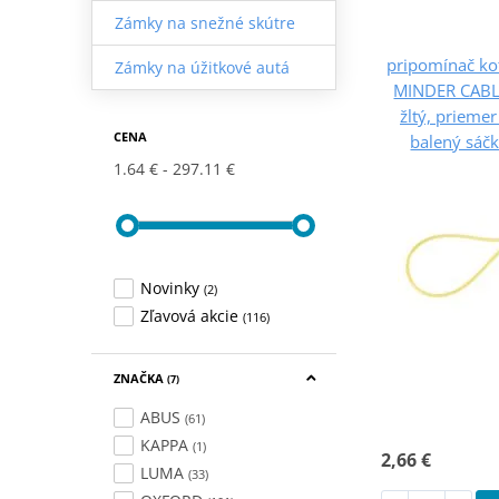
Zámky na snežné skútre
pripomínač k
Zámky na úžitkové autá
MINDER CABL
žltý, prieme
CENA
balený sáč
1.64 €
297.11 €
Novinky
(2)
Zľavová akcie
(116)
ZNAČKA
(7)
ABUS
(61)
KAPPA
(1)
2,66 €
LUMA
(33)