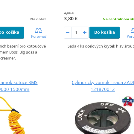
4,00 €
3,80 €
Na dotaz
Na centrálnom sk
Do košíka
Do košíka
Porovnať
Por
ích baterií pro kotoučové
Sada 4 ks ocelových krytek hlav šrou
mem Boss, Big Boss a
Screamer.
 zámok kotúče RMS
Cylindrický zámok - sada ZADI
9000 1500mm
121870012