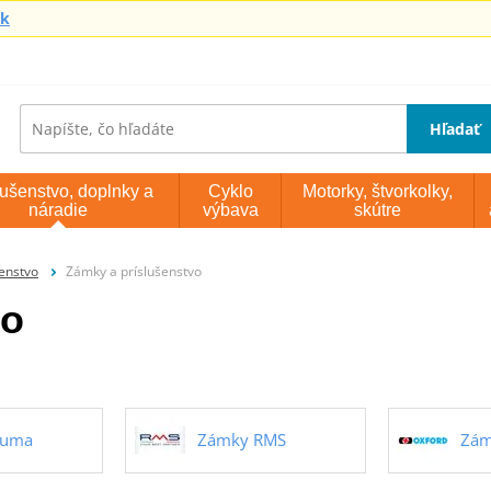
sk
Hľadať
lušenstvo, doplnky a
Cyklo
Motorky, štvorkolky,
náradie
výbava
skútre
šenstvo
Zámky a príslušenstvo
vo
Luma
Zámky RMS
Zám