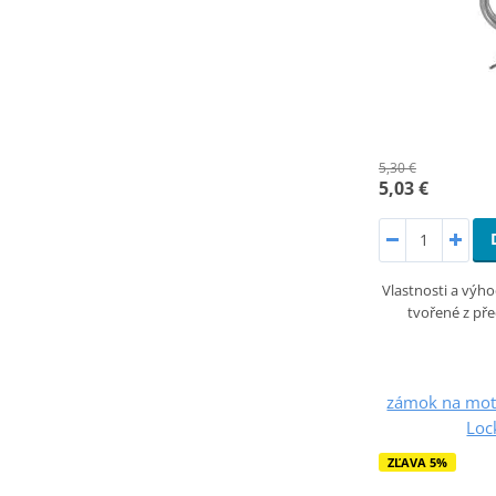
5,30 €
5,03 €
Vlastnosti a výho
tvořené z př
zámok na mot
Loc
ZĽAVA 5%