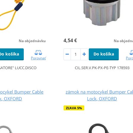
4,54 €
Na objednávku
Na objedn
Do košíka
Do košíka
Porovnať
Por
SATORE" LUCC.DISCO
CIL.SER.V.PK-PX-PE-TYP 178593
ocykel Bumper Cable
zámok na motocykel Bumper Ca
k, OXFORD
Lock, OXFORD
ZĽAVA 5%