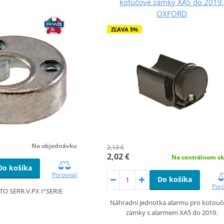
kotúčové zámky XA5 do 2019
OXFORD
ZĽAVA 5%
Na objednávku
2,13 €
2,02 €
Na centrálnom sk
Do košíka
Porovnať
Do košíka
Por
O SERR.V.PX I°SERIE
Náhradní jednotka alarmu pro kotou
zámky s alarmem XA5 do 2019.