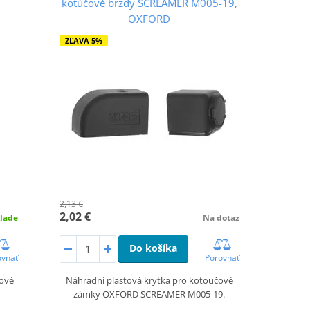
,
kotúčové brzdy SCREAMER M005-19,
OXFORD
ZĽAVA 5%
2,13 €
2,02 €
lade
Na dotaz
Do košíka
ovnať
Porovnať
čové
Náhradní plastová krytka pro kotoučové
zámky OXFORD SCREAMER M005-19.