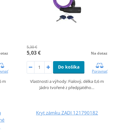
5,30 €
5,03 €
otaz
Na dotaz
Do košíka
ovnať
Porovnať
,6 m
Vlastnosti a výhody: Fialový, délka 0,6 m
Jádro tvořené z předpjatého…
u
Kryt zámku ZADI 121790182
né
,