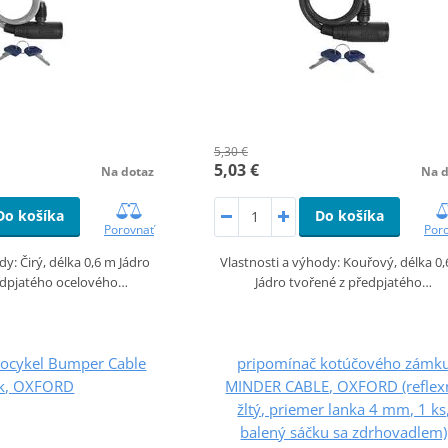
5,30 €
5,03 €
Na dotaz
Na d
Do košíka
Do košíka
Porovnať
Por
dy: Čirý, délka 0,6 m Jádro
Vlastnosti a výhody: Kouřový, délka 0
edpjatého ocelového…
Jádro tvořené z předpjatého…
ocykel Bumper Cable
pripomínač kotúčového zámk
k, OXFORD
MINDER CABLE, OXFORD (reflex
žltý, priemer lanka 4 mm, 1 ks
balený sáčku sa zdrhovadlem)