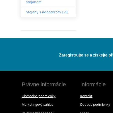
stojanom
Stojany s adaptérom LV8
Zaregistrujte se a získejte 
Právne informácie
Informácie
Obchodné podmienky
Kontakt
Marketingový súhlas
Dodacie podmienky
Reklamačný poriadok
O nás