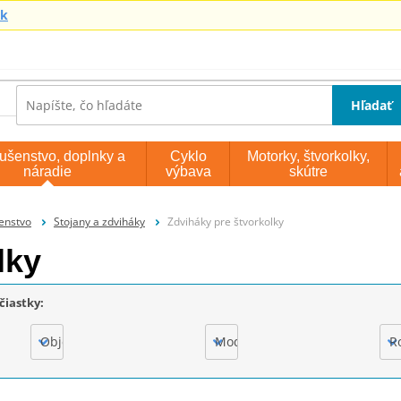
sk
Hľadať
lušenstvo, doplnky a
Cyklo
Motorky, štvorkolky,
náradie
výbava
skútre
šenstvo
Stojany a zdviháky
Zdviháky pre štvorkolky
lky
čiastky:
Objem motora
Model
R