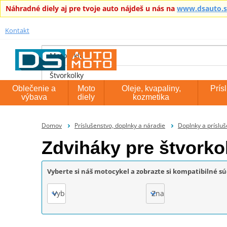
Náhradné diely aj pre tvoje auto nájdeš u nás na
www.dsauto.
Kontakt
Motocykle
Štvorkolky
Oblečenie a
Moto
Oleje, kvapaliny,
Prís
výbava
diely
kozmetika
Domov
Príslušenstvo, doplnky a náradie
Doplnky a príslu
Zdviháky pre štvorko
Vyberte si náš motocykel a zobrazte si kompatibilné sú
Vyberte
Značka