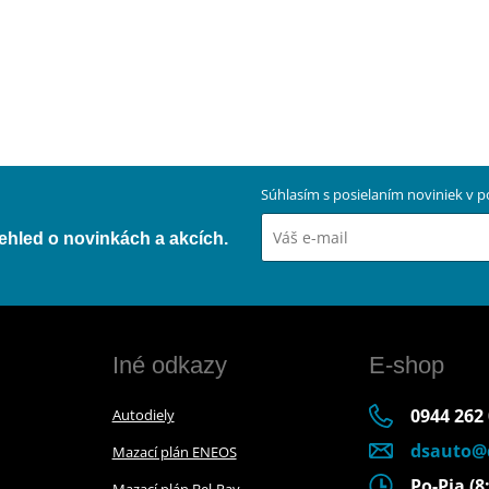
Súhlasím s posielaním noviniek v
přehled o novinkách a akcích.
Iné odkazy
E-shop
0944 262
Autodiely
dsauto@
Mazací plán ENEOS
Po-Pia (8:
Mazací plán Bel-Ray