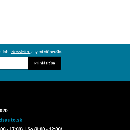
 podobe
Newslettru
aby mi nič neušlo.
Prihlásiť sa
 020
dsauto.sk
00 - 17:00) | So (9:00 - 12:00)