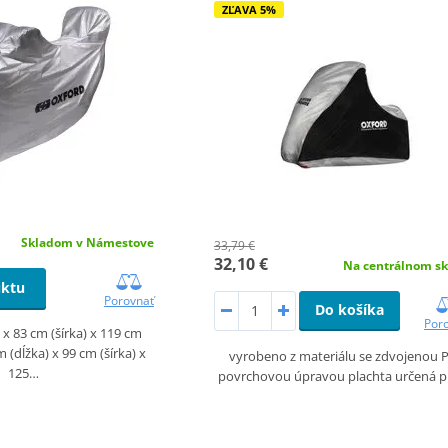
ZĽAVA 5%
Skladom v Námestove
33,79 €
32,10 €
Na centrálnom sk
uktu
Porovnať
Do košíka
Por
 x 83 cm (šírka) x 119 cm
 (dĺžka) x 99 cm (šírka) x
vyrobeno z materiálu se zdvojenou 
125…
povrchovou úpravou plachta určená 