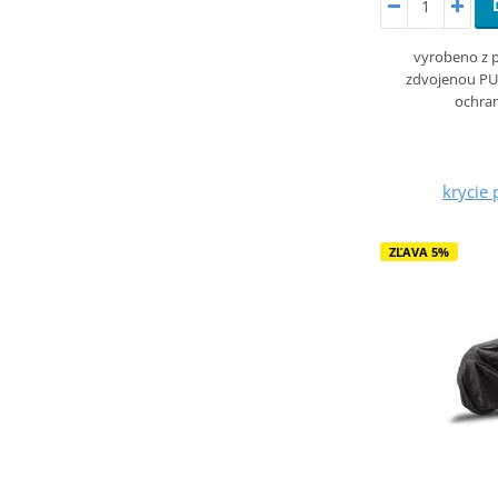
vyrobeno z 
zdvojenou PU
ochran
krycie 
ZĽAVA 5%