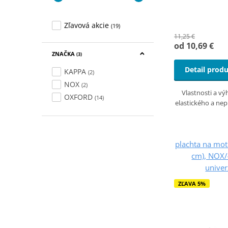
Zľavová akcie
(19)
11,25 €
od 10,69 €
ZNAČKA
(3)
Detail prod
KAPPA
(2)
NOX
(2)
Vlastnosti a vý
OXFORD
(14)
elastického a ne
plachta na mot
cm), NOX/
univer
ZĽAVA 5%