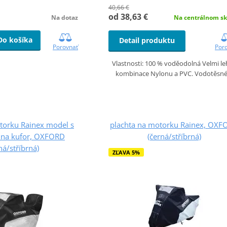
40,66 €
od 38,63 €
Na dotaz
Na centrálnom sk
Do košíka
Detail produktu
Porovnať
Por
Vlastnosti: 100 % voděodolná Velmi l
kombinace Nylonu a PVC. Vodotěsn
torku Rainex model s
plachta na motorku Rainex, OXF
 na kufor, OXFORD
(černá/stříbrná)
ná/stříbrná)
ZĽAVA 5%