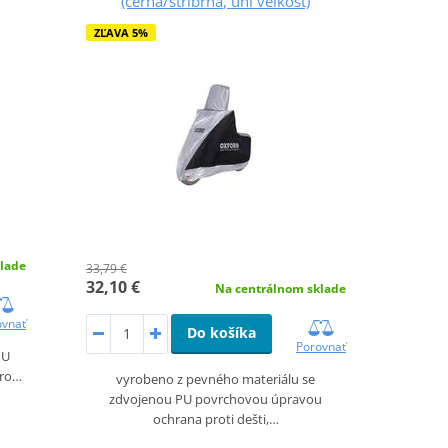
(černá/stříbrná, uni veľkosť)
ZĽAVA 5%
lade
33,79 €
32,10 €
Na centrálnom sklade
ovnať
Do košíka
Porovnať
PU
pro…
vyrobeno z pevného materiálu se
zdvojenou PU povrchovou úpravou
ochrana proti dešti,…