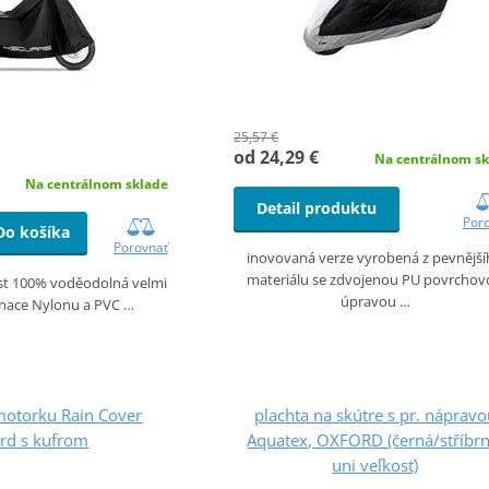
25,57 €
od 24,29 €
Na centrálnom sk
Na centrálnom sklade
Detail produktu
Por
Do košíka
Porovnať
inovovaná verze vyrobená z pevnějš
materiálu se zdvojenou PU povrcho
ost 100% voděodolná velmi
úpravou …
nace Nylonu a PVC …
motorku Rain Cover
plachta na skútre s pr. náprav
rd s kufrom
Aquatex, OXFORD (černá/stříbrn
uni veľkosť)