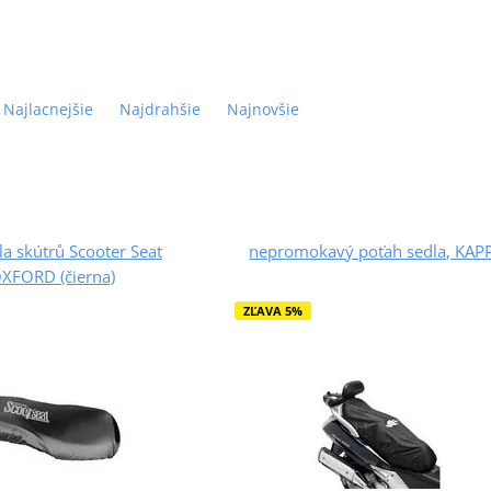
Najlacnejšie
Najdrahšie
Najnovšie
la skútrů Scooter Seat
nepromokavý poťah sedla, KAP
OXFORD (čierna)
ZĽAVA 5%