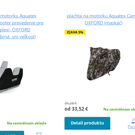
a motorku Aquatex
plachta na motorku Aquatex Ca
ooter prevedenie pre
OXFORD (maskáč)
 plexi, OXFORD
ZĽAVA 5%
íbrná, uni veľkosť)
35,28 €
od 33,52 €
Na centrálnom sk
Detail produktu
Na centrálnom sklade
Por