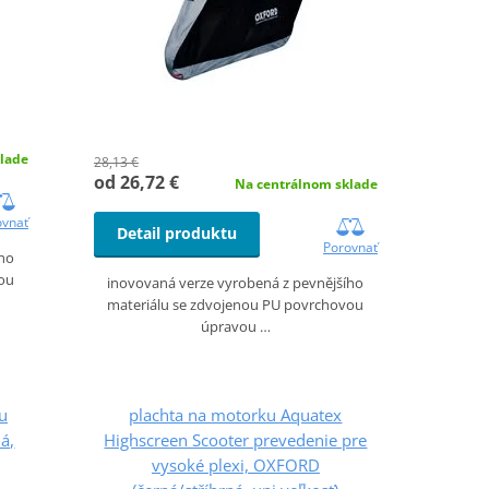
lade
28,13 €
od 26,72 €
Na centrálnom sklade
ovnať
Detail produktu
Porovnať
ího
vou
inovovaná verze vyrobená z pevnějšího
materiálu se zdvojenou PU povrchovou
úpravou …
ou
plachta na motorku Aquatex
á,
Highscreen Scooter prevedenie pre
vysoké plexi, OXFORD