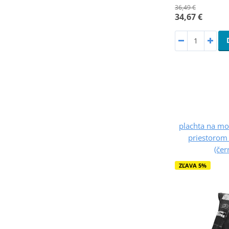
36,49 €
34,67 €
plachta na mo
priestorom
(čer
ZĽAVA 5%