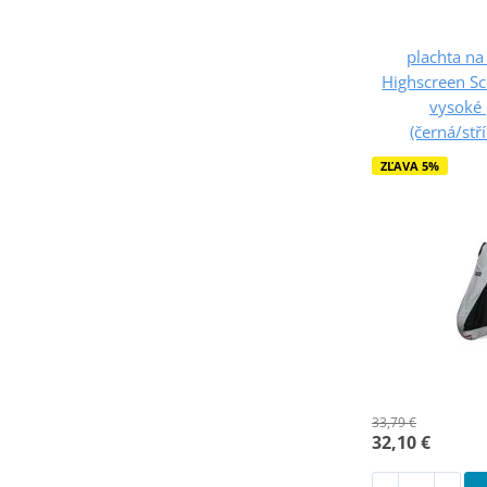
plachta n
Highscreen Sc
vysoké
(černá/stř
ZĽAVA 5%
33,79 €
32,10 €