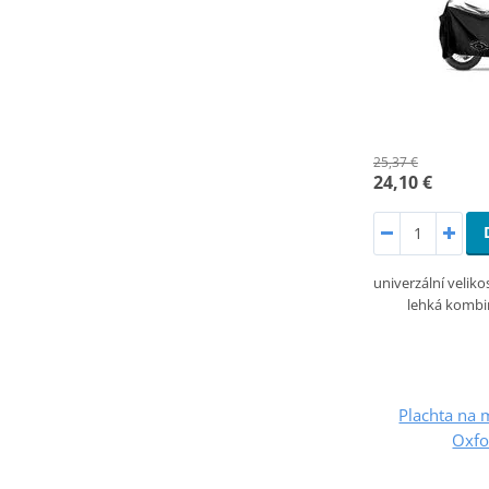
25,37 €
24,10 €
univerzální velik
lehká kombi
Plachta na 
Oxfo