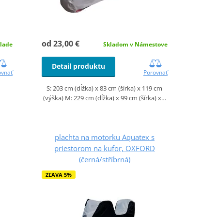
od 23,00 €
lade
Skladom v Námestove
Detail produktu
ovnať
Porovnať
S: 203 cm (dĺžka) x 83 cm (šírka) x 119 cm
(výška) M: 229 cm (dĺžka) x 99 cm (šírka) x…
plachta na motorku Aquatex s
priestorom na kufor, OXFORD
(černá/stříbrná)
ZĽAVA 5%