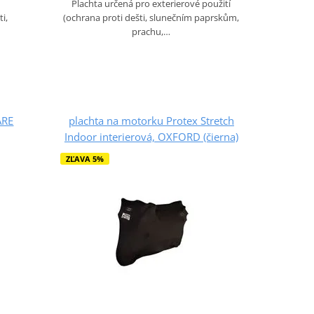
Plachta určená pro exterierové použití
(ochrana proti dešti, slunečním paprskům,
i,
prachu,…
ARE
plachta na motorku Protex Stretch
Indoor interierová, OXFORD (čierna)
ZĽAVA 5%