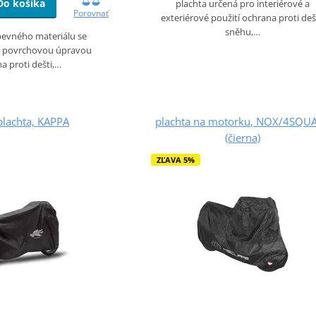
Do košíka
plachta určená pro interiérové a
Porovnať
exteriérové použití ochrana proti dešt
sněhu,…
pevného materiálu se
 povrchovou úpravou
a proti dešti,…
plachta, KAPPA
plachta na motorku, NOX/4SQU
(čierna)
ZĽAVA 5%