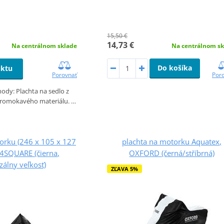
15,50 €
14,73 €
Na centrálnom sk
Na centrálnom sklade
Do košíka
uktu
Por
Porovnať
hody: Plachta na sedlo z
promokavého materiálu. …
orku (246 x 105 x 127
plachta na motorku Aquatex,
4SQUARE (čierna,
OXFORD (černá/stříbrná)
zálny veľkosť)
ZĽAVA 5%