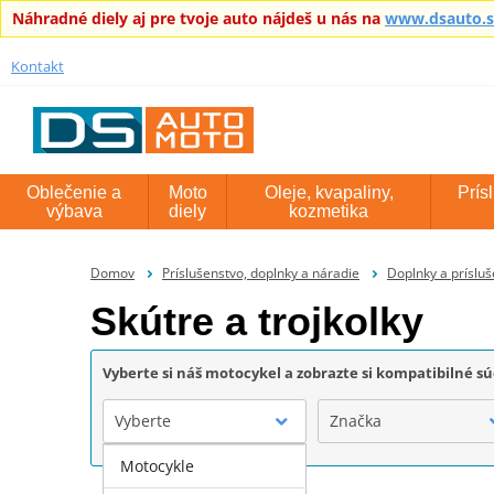
Náhradné diely aj pre tvoje auto nájdeš u nás na
www.dsauto.
Kontakt
Oblečenie a
Moto
Oleje, kvapaliny,
Prís
výbava
diely
kozmetika
Domov
Príslušenstvo, doplnky a náradie
Doplnky a príslu
Skútre a trojkolky
Vyberte si náš motocykel a zobrazte si kompatibilné sú
Vyberte
Značka
Motocykle