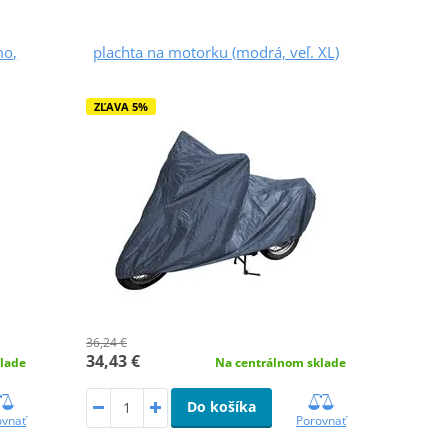
mo,
plachta na motorku (modrá, veľ. XL)
ZĽAVA 5%
36,24 €
34,43 €
Na centrálnom sklade
lade
Do košíka
Porovnať
ovnať