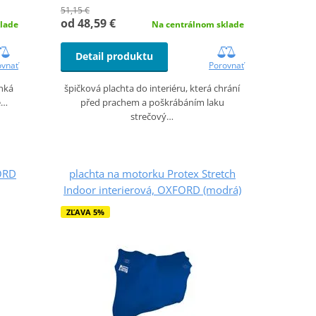
51,15 €
od 48,59 €
lade
Na centrálnom sklade
Detail produktu
ovnať
Porovnať
ehká
špičková plachta do interiéru, která chrání
é…
před prachem a poškrábáním laku
strečový…
ORD
plachta na motorku Protex Stretch
Indoor interierová, OXFORD (modrá)
ZĽAVA 5%