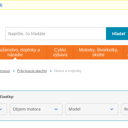
sk
Hľadať
lušenstvo, doplnky a
Cyklo
Motorky, štvorkolky,
náradie
výbava
skútre
šenstvo
Prikrývacie plachty
Skútre a trojkolky
čiastky:
Objem motora
Model
R