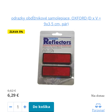
odrazky obdĺžnikové samolepiace, OXFORD (D x V =
9x3,5 cm, pár)
ZĽAVA 5%
6,62 €
6,29 €
Na dotaz
Do košíka
Porovnať