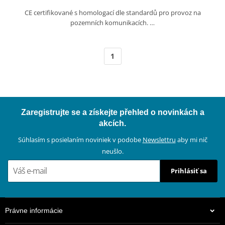
CE certifikované s homologací dle standardů pro provoz na
pozemních komunikacích. …
1
Zaregistrujte se a získejte přehled o novinkách a
akcích.
Súhlasím s posielaním noviniek v podobe
Newslettru
aby mi nič
neušlo.
Prihlásiť sa
Právne informácie