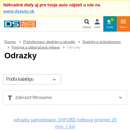
Náhradné diely aj pre tvoje auto nájdeš u nás na
www.dsauto.sk
0
Hľadať
Účet
Košík
Menu
Hľadať
Domov
Príslušenstvo, doplnky a náradie
Doplnky a príslušenstvo
Povinná a odporúčaná výbava
Odrazky
Odrazky
Zobraziť filtrovanie
odrazky samolepiace, OXFORD (celkový priemer 20
mm, 1 ks)