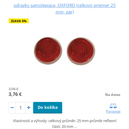
odrazky samolepiace, OXFORD (celkový priemer 25
mm, pár)
ZĽAVA 5%
3,96 €
3,76 €
Na dotaz
Do košíka
Porovnať
Vlastnosti a výhody: celkový průměr: 25 mm průměr reflexní
části: 20 mm …