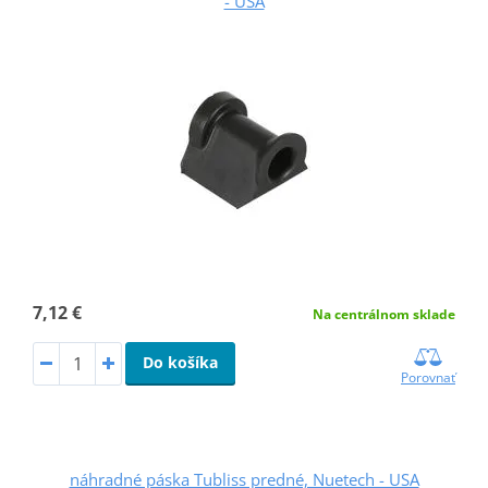
- USA
7,12 €
Na centrálnom sklade
Do košíka
Porovnať
náhradné páska Tubliss predné, Nuetech - USA