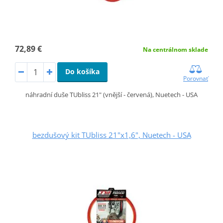
72,89 €
Na centrálnom sklade
Do košíka
Porovnať
náhradní duše TUbliss 21" (vnější - červená), Nuetech - USA
bezdušový kit TUbliss 21"x1,6", Nuetech - USA