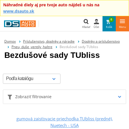
Náhradné diely aj pre tvoje auto nájdeš u nás na
www.dsauto.sk
0
Hľadať
Účet
Košík
Menu
Hľadať
Domov
Príslušenstvo, doplnky a náradie
Doplnky a príslušenstvo
Pneu, duše ,ventily ,haltre
Bezdušové sady TUbliss
Bezdušové sady TUbliss
Zobraziť filtrovanie
gumová zaisťovacie priechodka TUbliss (predné),
Nuetech - USA