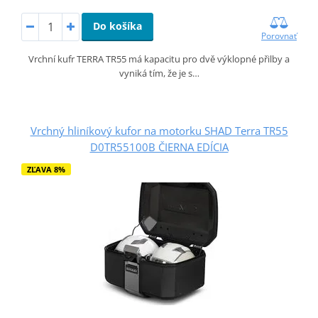
Do košíka
Porovnať
Vrchní kufr TERRA TR55 má kapacitu pro dvě výklopné přilby a
vyniká tím, že je s…
Vrchný hliníkový kufor na motorku SHAD Terra TR55
D0TR55100B ČIERNA EDÍCIA
ZĽAVA 8%