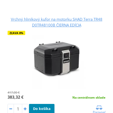
Vrchný hliníkový kufor na motorku SHAD Terra TR48
D0TR48100B ČIERNA EDÍCIA
ZĽAVA 8%
417,00 €
383,32 €
Na centrálnom sklade
Do košíka
Porovnať