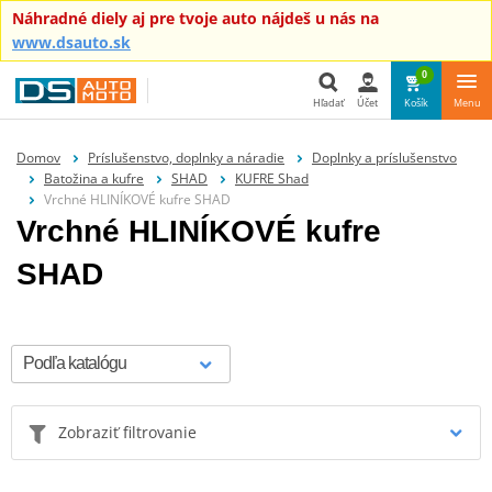
Náhradné diely aj pre tvoje auto nájdeš u nás na
www.dsauto.sk
0
Hľadať
Účet
Košík
Menu
Hľadať
Domov
Príslušenstvo, doplnky a náradie
Doplnky a príslušenstvo
Batožina a kufre
SHAD
KUFRE Shad
Vrchné HLINÍKOVÉ kufre SHAD
Vrchné HLINÍKOVÉ kufre
SHAD
Zobraziť filtrovanie