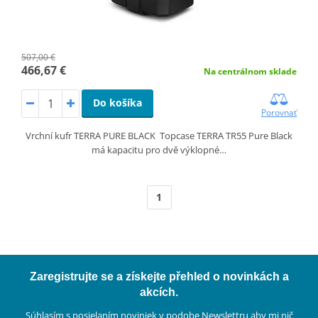
507,00 €
466,67 €
Na centrálnom sklade
Do košíka
Porovnať
Vrchní kufr TERRA PURE BLACK Topcase TERRA TR55 Pure Black
má kapacitu pro dvě výklopné…
1
Zaregistrujte se a získejte přehled o novinkách a
akcích.
Súhlasím s posielaním noviniek v podobe
Newslettru
aby mi nič