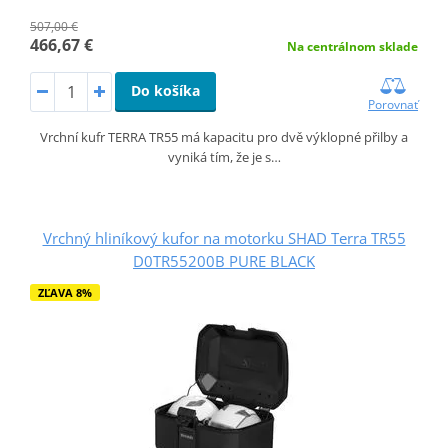
507,00 €
466,67 €
Na centrálnom sklade
Do košíka
Porovnať
Vrchní kufr TERRA TR55 má kapacitu pro dvě výklopné přilby a
vyniká tím, že je s…
Vrchný hliníkový kufor na motorku SHAD Terra TR55
D0TR55200B PURE BLACK
ZĽAVA 8%