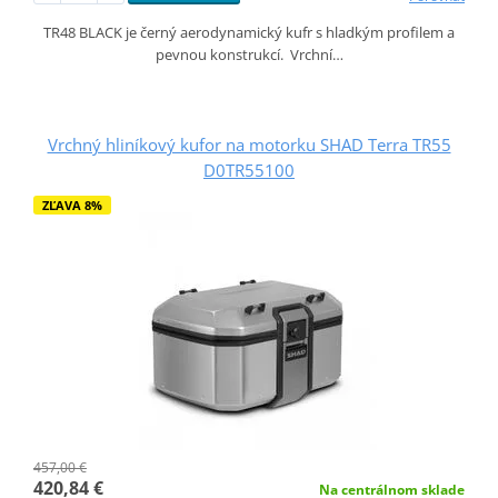
TR48 BLACK je černý aerodynamický kufr s hladkým profilem a
pevnou konstrukcí. Vrchní…
Vrchný hliníkový kufor na motorku SHAD Terra TR55
D0TR55100
ZĽAVA 8%
457,00 €
420,84 €
Na centrálnom sklade