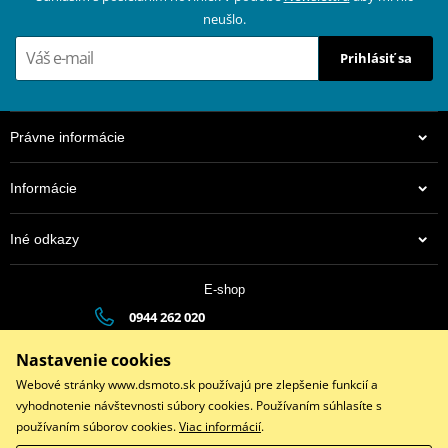
neušlo.
Prihlásiť sa
Právne informácie
Informácie
Iné odkazy
E-shop
0944 262 020
dsauto@dsauto.sk
Nastavenie cookies
Po-Pia (8:00 - 17:00) | So (9:00 - 12:00)
Webové stránky www.dsmoto.sk používajú pre zlepšenie funkcií a
vyhodnotenie návštevnosti súbory cookies. Používaním súhlasíte s
používaním súborov cookies.
Viac informácií
.
Facebook
Instagram
Youtube