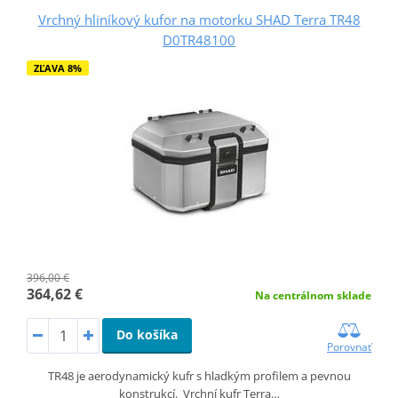
Vrchný hliníkový kufor na motorku SHAD Terra TR48
D0TR48100
ZĽAVA 8%
396,00 €
364,62 €
Na centrálnom sklade
Do košíka
Porovnať
TR48 je aerodynamický kufr s hladkým profilem a pevnou
konstrukcí. Vrchní kufr Terra…