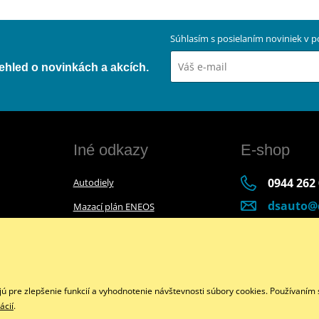
Súhlasím s posielaním noviniek v
přehled o novinkách a akcích.
Iné odkazy
E-shop
0944 262
Autodiely
dsauto@
Mazací plán ENEOS
Po-Pia (8:
Mazací plán Bel-Ray
Facebook
pre zlepšenie funkcií a vyhodnotenie návštevnosti súbory cookies. Používaním s
ácií
.
Copyright © 2026 www.dsmoto.sk
Všetky práva vyhradené