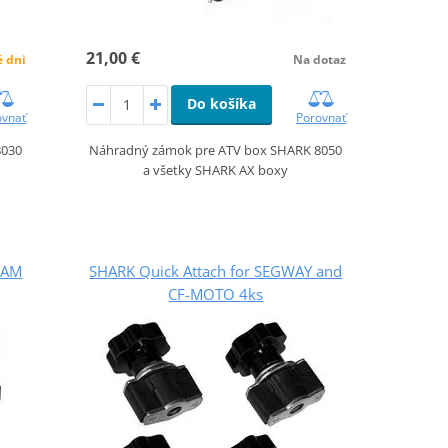
21,00 €
é dni
Na dotaz
Do košíka
ovnať
Porovnať
8030
Náhradný zámok pre ATV box SHARK 8050
a všetky SHARK AX boxy
-AM
SHARK Quick Attach for SEGWAY and
CF-MOTO 4ks