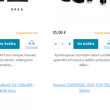
35,00 €
3 pracovné dni
3 pracovn
Do košíka
Do košíka
Porovnať
Por
o ATV box Kimpex Nomad,
Rychloupínací montážní sada k rychl
ed větrem, odletujícími
upevnění ATV boxů a dalšího příslušens
aménky,…
délka…
Attach for CAN-AM /
Kimpex UNIVERSAL SEAT FOR TR
NHAI 4pcs
58x42