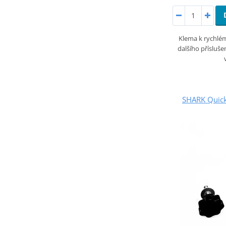
Klema k rychlé
dalšího příslušen
SHARK Quick