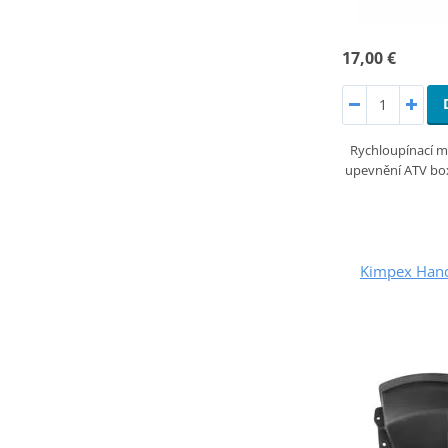
17,00 €
Rychloupínací m
upevnění ATV boxů
Kimpex Han