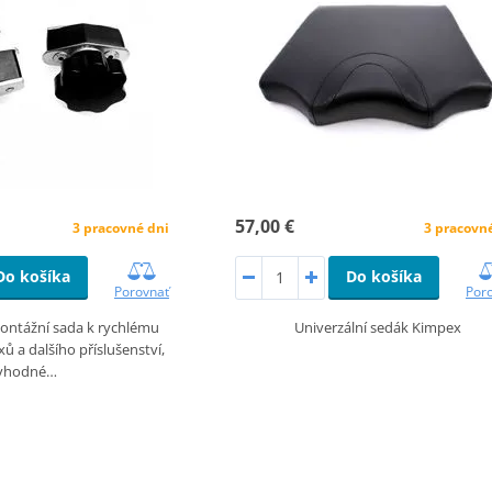
57,00 €
3 pracovné dni
3 pracovn
Do košíka
Do košíka
Porovnať
Por
ontážní sada k rychlému
Univerzální sedák Kimpex
 a dalšího příslušenství,
vhodné…