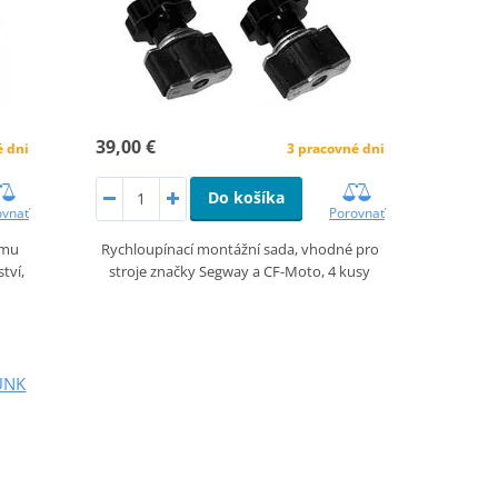
39,00 €
é dni
3 pracovné dni
Do košíka
ovnať
Porovnať
ému
Rychloupínací montážní sada, vhodné pro
tví,
stroje značky Segway a CF-Moto, 4 kusy
UNK