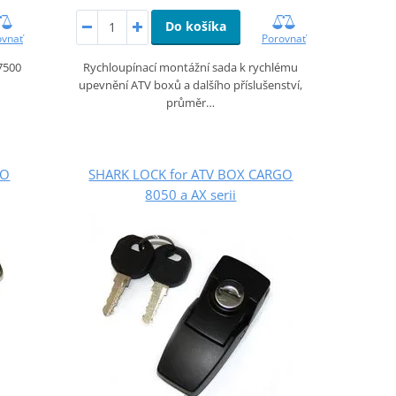
Do košíka
Porovnať
ovnať
Rychloupínací montážní sada k rychlému
7500
upevnění ATV boxů a dalšího příslušenství,
průměr…
GO
SHARK LOCK for ATV BOX CARGO
8050 a AX serii