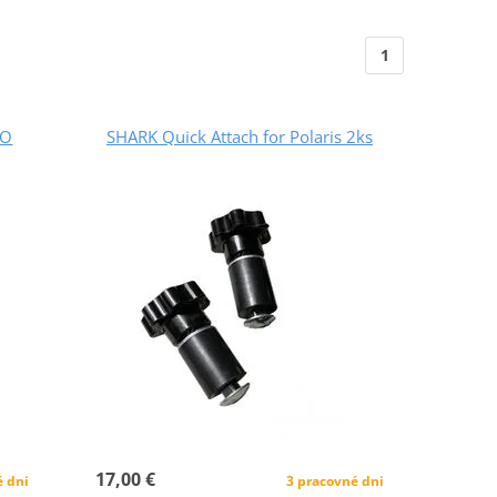
1
GO
SHARK Quick Attach for Polaris 2ks
17,00 €
3 pracovné dni
é dni