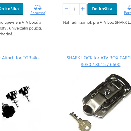
Do košíka
Do košíka
Porovnať
Por
mu upevnění ATV boxů a
Náhradní zámok pre ATV box SHARK L
ství, univerzální použití,
vhodné…
 Attach for TGB 4ks
SHARK LOCK for ATV BOX CAR
8030 / 8015 / 6600