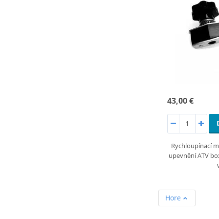
43,00 €
Rychloupínací m
upevnění ATV boxů
Hore