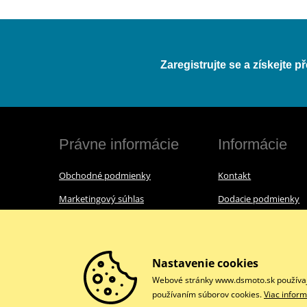
Zaregistrujte se a získejte 
Právne informácie
Informácie
Obchodné podmienky
Kontakt
Marketingový súhlas
Dodacie podmienky
Reklamačný poriadok
O nás
Ochrana osobných údajov
Nastavenie cookies
Webové stránky www.dsmoto.sk používajú 
používaním súborov cookies.
Viac inform