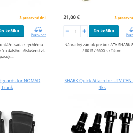
21,00 €
3 pracovné dni
3 pracovn
Do košíka
Do košíka
Porovnať
Por
ontážní sada k rychlému
Náhradný zámok pre box ATV SHARK 
 a dalšího příslušenství,
/ 8015 / 6600 s kľúčom
pasuje…
dguards for NOMAD
SHARK Quick Attach for UTV CAN
Trunk
4ks