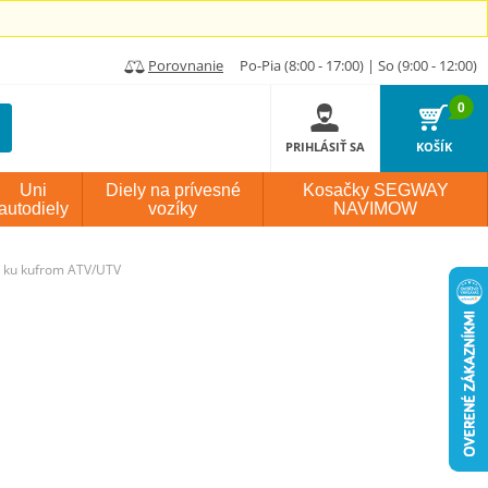
Porovnanie
Po-Pia (8:00 - 17:00) | So (9:00 - 12:00)
0
PRIHLÁSIŤ SA
KOŠÍK
Uni
Diely na prívesné
Kosačky SEGWAY
autodiely
vozíky
NAVIMOW
y ku kufrom ATV/UTV