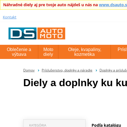
Náhradné diely aj pre tvoje auto nájdeš u nás na
www.dsauto.
Kontakt
Oblečenie a
Moto
Oleje, kvapaliny,
Prís
výbava
diely
kozmetika
Domov
Príslušenstvo, doplnky a náradie
Doplnky a príslu
Diely a doplnky ku 
Podľa katalógu
KATEGÓRIA