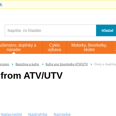
sk
Hľadať
lušenstvo, doplnky a
Cyklo
Motorky, štvorkolky,
náradie
výbava
skútre
šenstvo
Batožina a kufre
Kufre pre štvorkolky ATV/UTV
Diely a doplnk
kufrom ATV/UTV
Najlacnejšie
Najdrahšie
Najnovšie