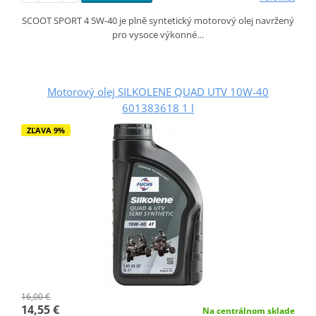
SCOOT SPORT 4 5W-40 je plně syntetický motorový olej navržený
pro vysoce výkonné…
Motorový olej SILKOLENE QUAD UTV 10W-40
601383618 1 l
ZĽAVA 9%
16,00 €
14,55 €
Na centrálnom sklade