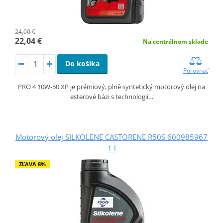
24,00 €
22,04 €
Na centrálnom sklade
Do košíka
Porovnať
PRO 4 10W-50 XP je prémiový, plně syntetický motorový olej na
esterové bázi s technologií…
Motorový olej SILKOLENE CASTORENE R50S 600985967
1 l
ZĽAVA 8%