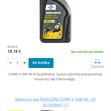
20,00 €
18,18 €
Na centrálnom sklade
Do košíka
Porovnať
COMP 4 10W-30 XP je prémiový, vysoce výkonný polosyntetický
motorový olej s technologií…
Motorový olej SILKOLENE COMP 4 10W-40 - XP
601449697 1 l