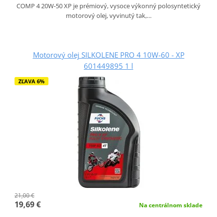
COMP 4 20W-50 XP je prémiový, vysoce výkonný polosyntetický
motorový olej, vyvinutý tak,…
Motorový olej SILKOLENE PRO 4 10W-60 - XP
601449895 1 l
ZĽAVA 6%
21,00 €
19,69 €
Na centrálnom sklade