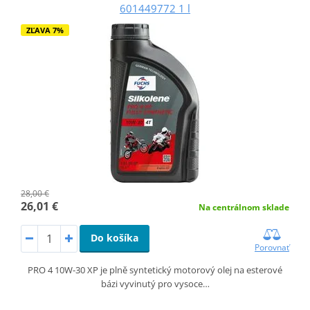
601449772 1 l
ZĽAVA 7%
28,00 €
26,01 €
Na centrálnom sklade
Do košíka
Porovnať
PRO 4 10W-30 XP je plně syntetický motorový olej na esterové
bázi vyvinutý pro vysoce…