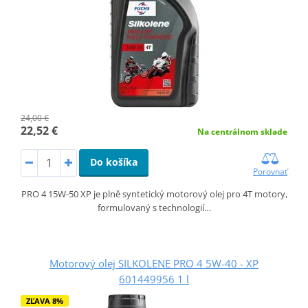
24,00 €
22,52 €
Na centrálnom sklade
Do košíka
Porovnať
PRO 4 15W-50 XP je plně syntetický motorový olej pro 4T motory,
formulovaný s technologií…
Motorový olej SILKOLENE PRO 4 5W-40 - XP
601449956 1 l
ZĽAVA 8%