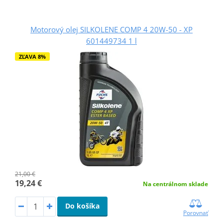
Motorový olej SILKOLENE COMP 4 20W-50 - XP
601449734 1 l
ZĽAVA 8%
21,00 €
19,24 €
Na centrálnom sklade
Do košíka
Porovnať