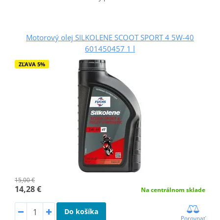
Motorový olej SILKOLENE SCOOT SPORT 4 5W-40
601450457 1 l
ZĽAVA 5%
15,00 €
14,28 €
Na centrálnom sklade
Do košíka
Porovnať