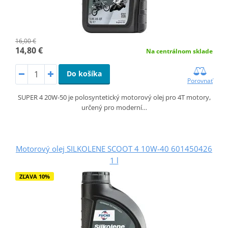
16,00 €
14,80 €
Na centrálnom sklade
Do košíka
Porovnať
SUPER 4 20W-50 je polosyntetický motorový olej pro 4T motory,
určený pro moderní…
Motorový olej SILKOLENE SCOOT 4 10W-40 601450426
1 l
ZĽAVA 10%