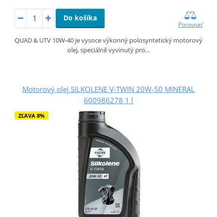
Do košíka
Porovnať
QUAD & UTV 10W-40 je vysoce výkonný polosyntetický motorový
olej, speciálně vyvinutý pro…
Motorový olej SILKOLENE V-TWIN 20W-50 MINERAL
600986278 1 l
ZĽAVA 8%