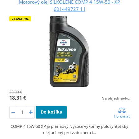
Motorový olej SILKOLENE COMP 4 15W-50 - XP
601449727 1 l
ZĽAVA 8%
20,00 €
18,31 €
Na objednávku
Do košíka
Porovnať
COMP 4 15W-50 XP je prémiový, vysoce výkonný polosyntetický
olej určený pro vzduchem i…