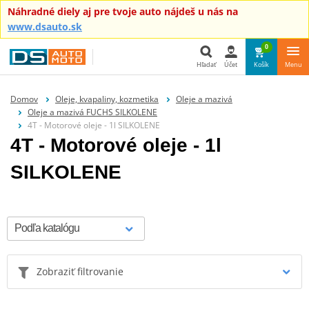
Náhradné diely aj pre tvoje auto nájdeš u nás na
www.dsauto.sk
0
Hľadať
Účet
Košík
Menu
Hľadať
Domov
Oleje, kvapaliny, kozmetika
Oleje a mazivá
Oleje a mazivá FUCHS SILKOLENE
4T - Motorové oleje - 1l SILKOLENE
4T - Motorové oleje - 1l
SILKOLENE
Zobraziť filtrovanie