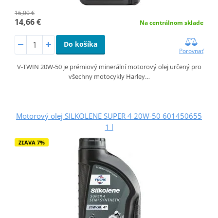
16,00 €
14,66 €
Na centrálnom sklade
Do košíka
Porovnať
V-TWIN 20W-50 je prémiový minerální motorový olej určený pro
všechny motocykly Harley…
Motorový olej SILKOLENE SUPER 4 20W-50 601450655
1 l
ZĽAVA 7%