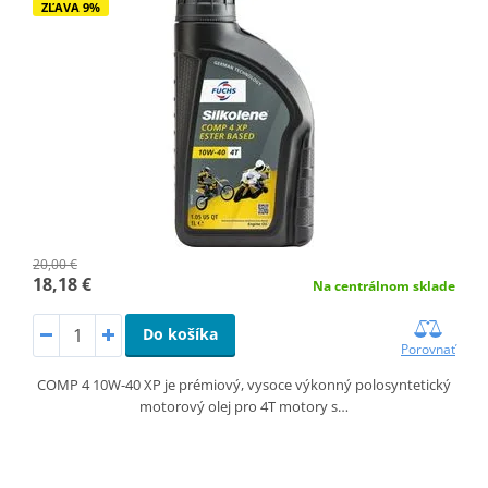
ZĽAVA 9%
20,00 €
18,18 €
Na centrálnom sklade
Do košíka
Porovnať
COMP 4 10W-40 XP je prémiový, vysoce výkonný polosyntetický
motorový olej pro 4T motory s…