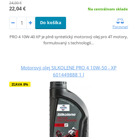
24,00 €
22,04 €
Na centrálnom sklade
Do košíka
Porovnať
PRO 4 10W-40 XP je plně syntetický motorový olej pro 4T motory,
formulovaný s technologií…
Motorový olej SILKOLENE PRO 4 10W-50 - XP
601449888 1 l
ZĽAVA 8%