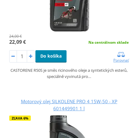
24,00 €
22,09 €
Na centrálnom sklade
Do košíka
Porovnať
CASTORENE R50S je směs ricinového oleje a syntetických esterů,
speciálně vyvinutá pro…
Motorový olej SILKOLENE PRO 4 15W-50 - XP
601449901 1 l
ZĽAVA 6%