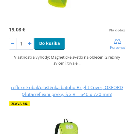
19,08 €
Na dotaz
Do košíka
Porovnať
Vlastnosti a výhody: Magnetické světlo na oblečení 2 režimy
svícení: trvalé…
reflexné obal/pláštěnka batohu Bright Cover, OXFORD
(žlutá/reflexní prvky, Š x V = 640 x 720 mm)
ZĽAVA 5%