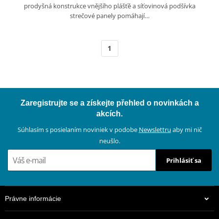
prodyšná konstrukce vnějšího plášťě a síťovinová podšívka
strečové panely pomáhají…
1
Zaregistrujte se a získejte přehled o novinkách a
akcích.
Súhlasím s posielaním noviniek v podobe
Newslettru
aby mi nič
neušlo.
Prihlásiť sa
Právne informácie