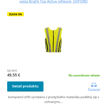
vesta Bright Top Active reflexné, OXFORD
ZĽAVA 5%
52,16 €
49,55 €
Na centrálnom sklade
Detail produktu
Porovnať
kompresní střih vyrobeno z prodyšného materiálu podélný zip s
ochranými,…