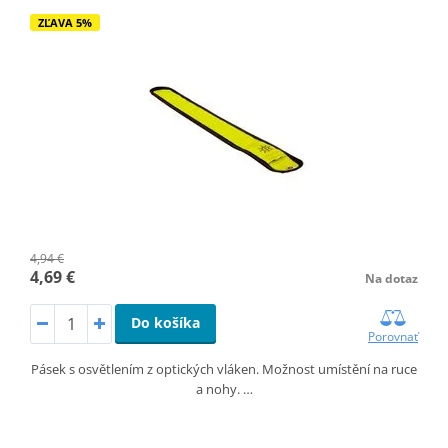
ZĽAVA 5%
4,94 €
4,69 €
Na dotaz
Do košíka
Porovnať
Pásek s osvětlením z optických vláken. Možnost umístění na ruce
a nohy. …