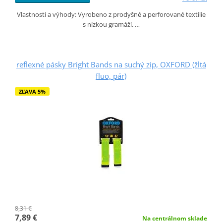
Vlastnosti a výhody: Vyrobeno z prodyšné a perforované textilie
s nízkou gramáží. …
reflexné pásky Bright Bands na suchý zip, OXFORD (žltá
fluo, pár)
ZĽAVA 5%
8,31 €
7,89 €
Na centrálnom sklade