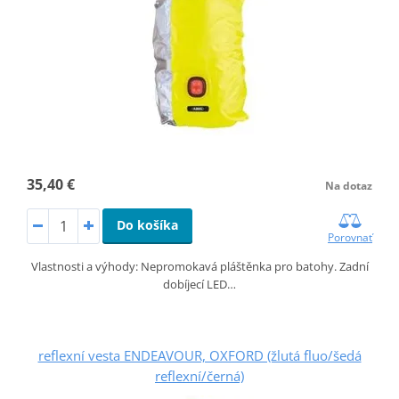
35,40 €
Na dotaz
Do košíka
Porovnať
Vlastnosti a výhody: Nepromokavá pláštěnka pro batohy. Zadní
dobíjecí LED…
reflexní vesta ENDEAVOUR, OXFORD (žlutá fluo/šedá
reflexní/černá)