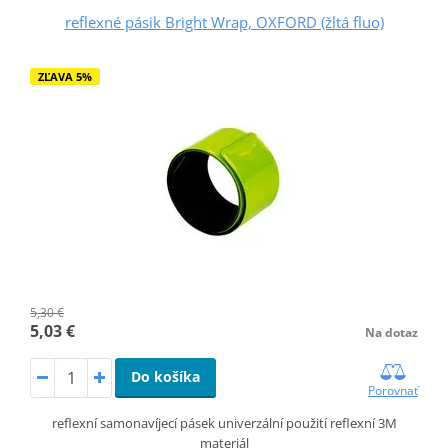
reflexné pásik Bright Wrap, OXFORD (žltá fluo)
ZĽAVA 5%
5,30 €
5,03 €
Na dotaz
Do košíka
Porovnať
reflexní samonavíjecí pásek univerzální použití reflexní 3M
materiál