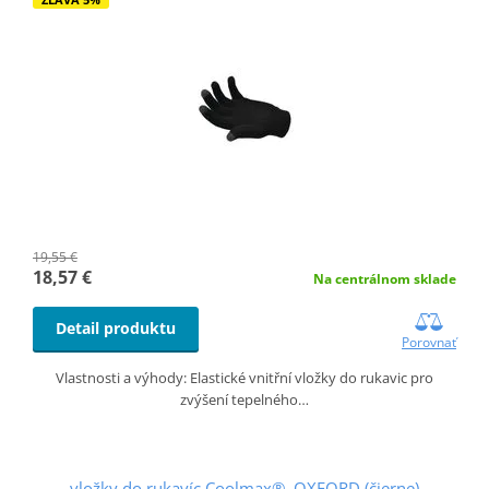
19,55 €
18,57 €
Na centrálnom sklade
Detail produktu
Porovnať
Vlastnosti a výhody: Elastické vnitřní vložky do rukavic pro
zvýšení tepelného…
vložky do rukavíc Coolmax®, OXFORD (čierne)