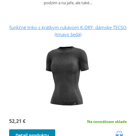
podzim a na jaře, ale také…
funkčné triko s krátkym rukávom K-DRY, dámske TECSO
(tmavo šedá)
52,21 €
Na centrálnom sklade
Detail produktu