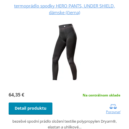
termoprádlo spodky HERO PANTS, UNDER SHIELD,
dámske (čierna)
64,35 €
Na centrálnom sklade
Detail produktu
Porovnať
bezešvé spodní prádlo složení textilie polypropylen Dryarn®,
elastan a uhlíkové…