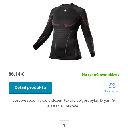
86,14 €
Na centrálnom sklade
Detail produktu
Porovnať
bezešvé spodní prádlo složení textilie polypropylen Dryarn®,
elastan a uhlíkové…
1