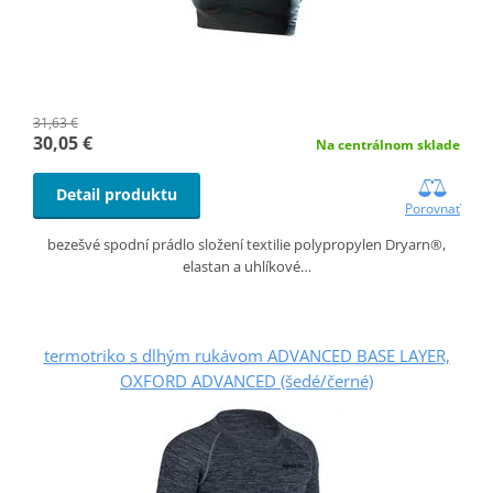
31,63 €
30,05 €
Na centrálnom sklade
Detail produktu
Porovnať
bezešvé spodní prádlo složení textilie polypropylen Dryarn®,
elastan a uhlíkové…
termotriko s dlhým rukávom ADVANCED BASE LAYER,
OXFORD ADVANCED (šedé/černé)