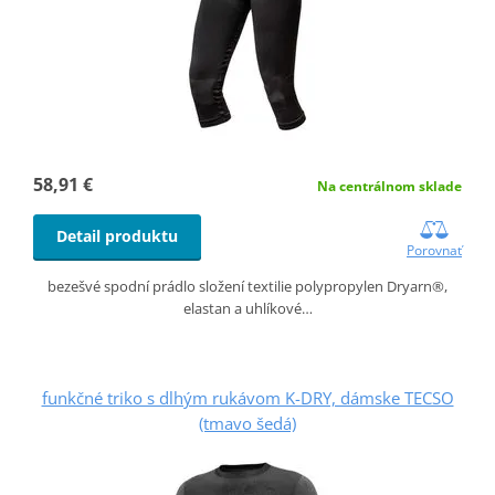
58,91 €
Na centrálnom sklade
Detail produktu
Porovnať
bezešvé spodní prádlo složení textilie polypropylen Dryarn®,
elastan a uhlíkové…
funkčné triko s dlhým rukávom K-DRY, dámske TECSO
(tmavo šedá)