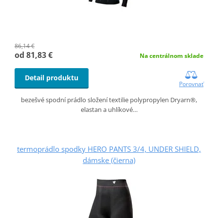
86,14 €
od 81,83 €
Na centrálnom sklade
Detail produktu
Porovnať
bezešvé spodní prádlo složení textilie polypropylen Dryarn®,
elastan a uhlíkové…
termoprádlo spodky HERO PANTS 3/4, UNDER SHIELD,
dámske (čierna)