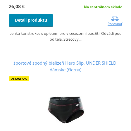
26,08 €
Na centrálnom sklade
Detail produktu
Porovnať
Lehká konstrukce s úpletem pro vícesezonní použití. Odvádí pod
od těla. Strečový…
športové spodný bielizeň Hero Slip, UNDER SHIELD,
dámske (čierna)
ZĽAVA 5%