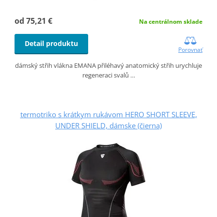
od 75,21 €
Na centrálnom sklade
Detail produktu
Porovnať
dámský střih vlákna EMANA přiléhavý anatomický střih urychluje
regeneraci svalů …
termotriko s krátkym rukávom HERO SHORT SLEEVE,
UNDER SHIELD, dámske (čierna)