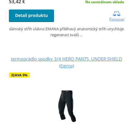
53,42 €
Na centrálnom sklade
Detail produktu
Porovnať
dámský střih vlákna EMANA přiléhavý anatomický střih urychluje
regeneraci svalů …
termoprádlo spodky 3/4 HERO PANTS, UNDER SHIELD
(čierna)
ZĽAVA 5%