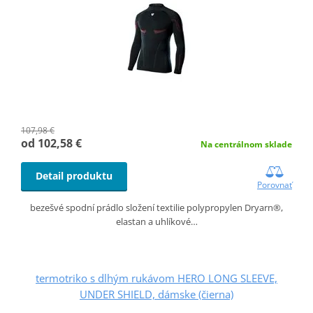
107,98 €
od 102,58 €
Na centrálnom sklade
Detail produktu
Porovnať
bezešvé spodní prádlo složení textilie polypropylen Dryarn®,
elastan a uhlíkové…
termotriko s dlhým rukávom HERO LONG SLEEVE,
UNDER SHIELD, dámske (čierna)