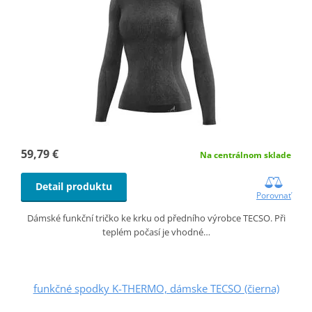
59,79 €
Na centrálnom sklade
Detail produktu
Porovnať
Dámské funkční tričko ke krku od předního výrobce TECSO. Při
teplém počasí je vhodné…
funkčné spodky K-THERMO, dámske TECSO (čierna)