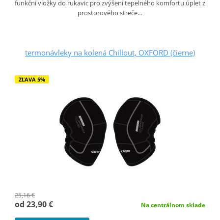
funkční vložky do rukavic pro zvýšení tepelného komfortu úplet z
prostorového streče…
termonávleky na kolená Chillout, OXFORD (čierne)
ZĽAVA 5%
25,16 €
od 23,90 €
Na centrálnom sklade