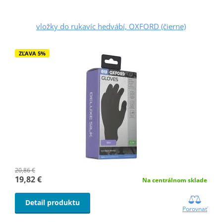
vložky do rukavíc hedvábí, OXFORD (čierne)
ZĽAVA 5%
20,86 €
19,82 €
Na centrálnom sklade
Detail produktu
Porovnať