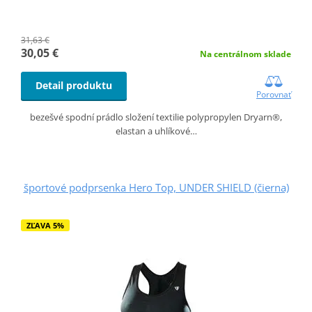
31,63 €
30,05 €
Na centrálnom sklade
Detail produktu
Porovnať
bezešvé spodní prádlo složení textilie polypropylen Dryarn®,
elastan a uhlíkové…
športové podprsenka Hero Top, UNDER SHIELD (čierna)
ZĽAVA 5%