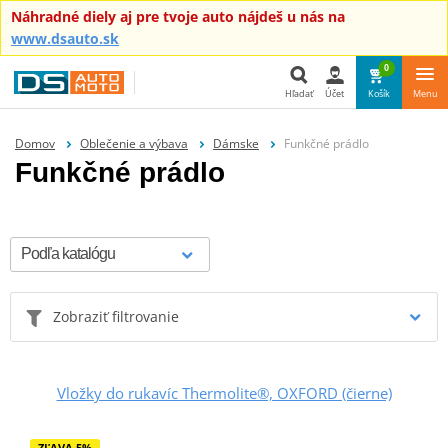
Náhradné diely aj pre tvoje auto nájdeš u nás na
www.dsauto.sk
0
Hľadať
Účet
Košík
Menu
Hľadať
Domov
Oblečenie a výbava
Dámske
Funkčné prádlo
Funkčné prádlo
Zobraziť filtrovanie
Vložky do rukavíc Thermolite®, OXFORD (čierne)
ZĽAVA 5%