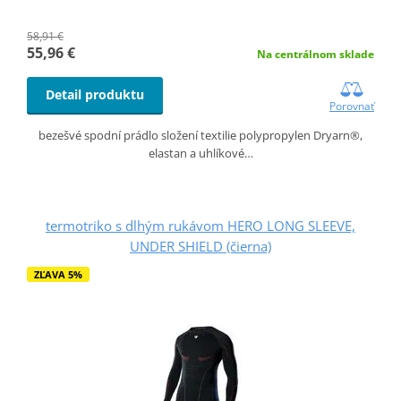
58,91 €
55,96 €
Na centrálnom sklade
Detail produktu
Porovnať
bezešvé spodní prádlo složení textilie polypropylen Dryarn®,
elastan a uhlíkové…
termotriko s dlhým rukávom HERO LONG SLEEVE,
UNDER SHIELD (čierna)
ZĽAVA 5%