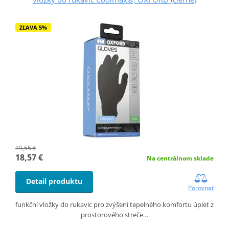
ZĽAVA 5%
19,55 €
18,57 €
Na centrálnom sklade
Detail produktu
Porovnať
funkční vložky do rukavic pro zvýšení tepelného komfortu úplet z
prostorového streče…