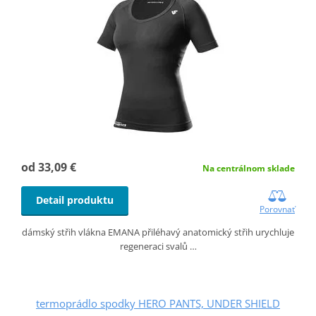
od 33,09 €
Na centrálnom sklade
Detail produktu
Porovnať
dámský střih vlákna EMANA přiléhavý anatomický střih urychluje
regeneraci svalů …
termoprádlo spodky HERO PANTS, UNDER SHIELD