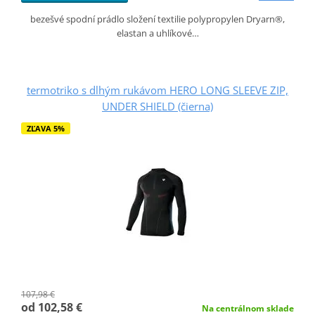
bezešvé spodní prádlo složení textilie polypropylen Dryarn®,
elastan a uhlíkové…
termotriko s dlhým rukávom HERO LONG SLEEVE ZIP,
UNDER SHIELD (čierna)
ZĽAVA 5%
107,98 €
od 102,58 €
Na centrálnom sklade