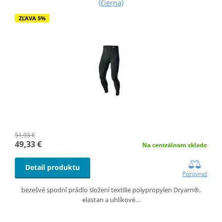
(čierna)
ZĽAVA 5%
51,93 €
49,33 €
Na centrálnom sklade
Detail produktu
Porovnať
bezešvé spodní prádlo složení textilie polypropylen Dryarn®,
elastan a uhlíkové…