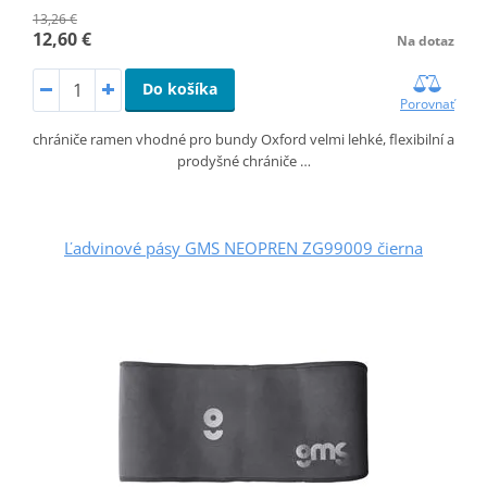
13,26 €
12,60 €
Na dotaz
Do košíka
Porovnať
chrániče ramen vhodné pro bundy Oxford velmi lehké, flexibilní a
prodyšné chrániče …
Ľadvinové pásy GMS NEOPREN ZG99009 čierna