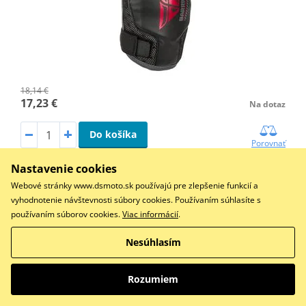
18,14 €
17,23 €
Na dotaz
Do košíka
Porovnať
Konstrukce: Lycra® laminace BioFoam®. Plastová skořepina
Nastavenie cookies
odolná proti nárazu.…
Webové stránky www.dsmoto.sk používajú pre zlepšenie funkcií a
vyhodnotenie návštevnosti súbory cookies. Používaním súhlasíte s
používaním súborov cookies.
Viac informácií
.
chrániče lakťov EM9, EMERZE (čierna, pár)
Nesúhlasím
ZĽAVA 5%
Rozumiem