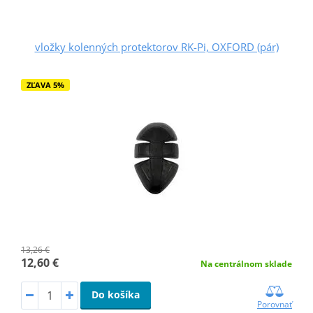
vložky kolenných protektorov RK-Pi, OXFORD (pár)
ZĽAVA 5%
13,26 €
12,60 €
Na centrálnom sklade
Do košíka
Porovnať