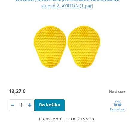
stupeň 2, AYRTON (1 pár)
13,27 €
Na dotaz
Do košíka
Porovnať
Rozměry V x Š: 22 cm x 15,5 cm.