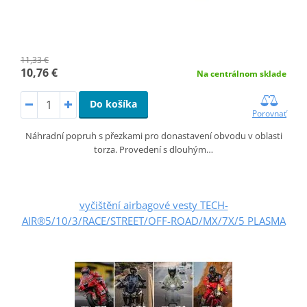
11,33 €
10,76 €
Na centrálnom sklade
Do košíka
Porovnať
Náhradní popruh s přezkami pro donastavení obvodu v oblasti
torza. Provedení s dlouhým…
vyčištění airbagové vesty TECH-
AIR®5/10/3/RACE/STREET/OFF-ROAD/MX/7X/5 PLASMA