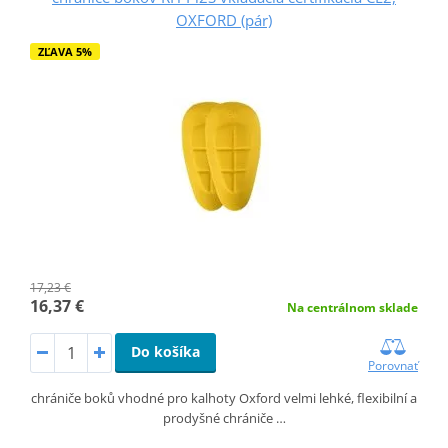
OXFORD (pár)
ZĽAVA 5%
17,23 €
16,37 €
Na centrálnom sklade
Do košíka
Porovnať
chrániče boků vhodné pro kalhoty Oxford velmi lehké, flexibilní a
prodyšné chrániče …