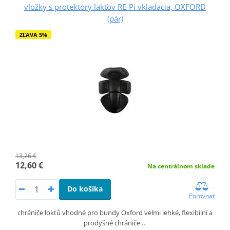
vložky s protektory lakťov RE-Pi vkladacia, OXFORD
(pár)
ZĽAVA 5%
13,26 €
12,60 €
Na centrálnom sklade
Do košíka
Porovnať
chrániče loktů vhodné pro bundy Oxford velmi lehké, flexibilní a
prodyšné chrániče …