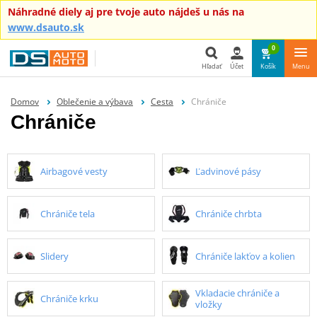
Náhradné diely aj pre tvoje auto nájdeš u nás na
www.dsauto.sk
0
Hľadať
Účet
Košík
Menu
Hľadať
Domov
Oblečenie a výbava
Cesta
Chrániče
Chrániče
Airbagové vesty
Ľadvinové pásy
Chrániče tela
Chrániče chrbta
Slidery
Chrániče lakťov a kolien
Vkladacie chrániče a
Chrániče krku
vložky