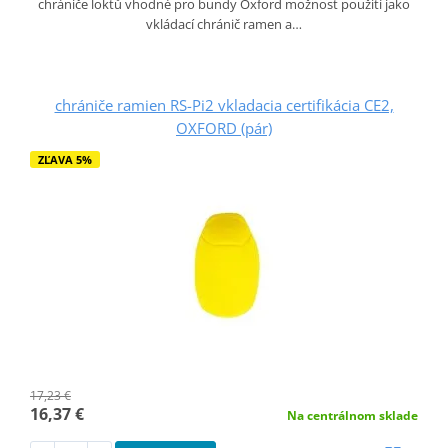
chrániče loktů vhodné pro bundy Oxford možnost použití jako
vkládací chránič ramen a…
chrániče ramien RS-Pi2 vkladacia certifikácia CE2,
OXFORD (pár)
ZĽAVA 5%
17,23 €
16,37 €
Na centrálnom sklade