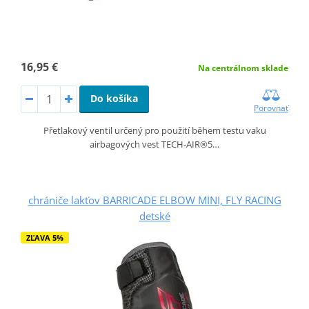
16,95 €
Na centrálnom sklade
Do košíka
Porovnať
Přetlakový ventil určený pro použití během testu vaku
airbagových vest TECH-AIR®5…
chrániče lakťov BARRICADE ELBOW MINI, FLY RACING
detské
ZĽAVA 5%