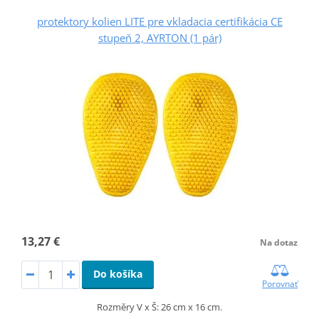
protektory kolien LITE pre vkladacia certifikácia CE
stupeň 2, AYRTON (1 pár)
13,27 €
Na dotaz
Do košíka
Porovnať
Rozměry V x Š: 26 cm x 16 cm.