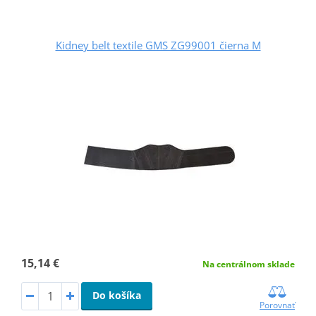
Kidney belt textile GMS ZG99001 čierna M
15,14 €
Na centrálnom sklade
Do košíka
Porovnať