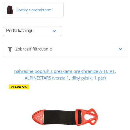
Šortky s protektormi
Zobraziť filtrovanie
náhradné popruh s přezkami pre chrániče A-10 V1,
ALPINESTARS (verzia 1, dlhý pásik, 1 pár)
ZĽAVA 5%