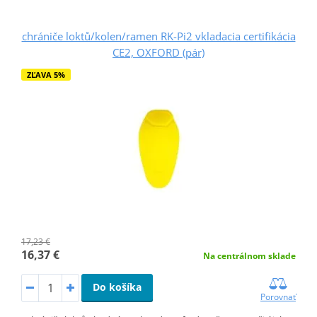
chrániče loktů/kolen/ramen RK-Pi2 vkladacia certifikácia
CE2, OXFORD (pár)
ZĽAVA 5%
17,23 €
16,37 €
Na centrálnom sklade
Do košíka
Porovnať