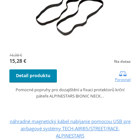
16,08 €
15,28 €
Na dotaz
Detail produktu
Porovnať
Pomocné popruhy pro dozajištění a fixaci protektorů krční
páteře ALPINESTARS BIONIC NECK…
náhradné magnetický kábel nabíjanie pomocou USB pre
airbagové systémy TECH-AIR®5/STREET/RACE,
ALPINESTARS