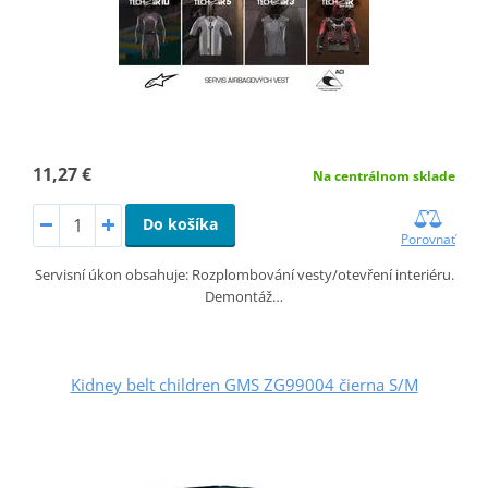
11,27 €
Na centrálnom sklade
Do košíka
Porovnať
Servisní úkon obsahuje: Rozplombování vesty/otevření interiéru.
Demontáž…
Kidney belt children GMS ZG99004 čierna S/M