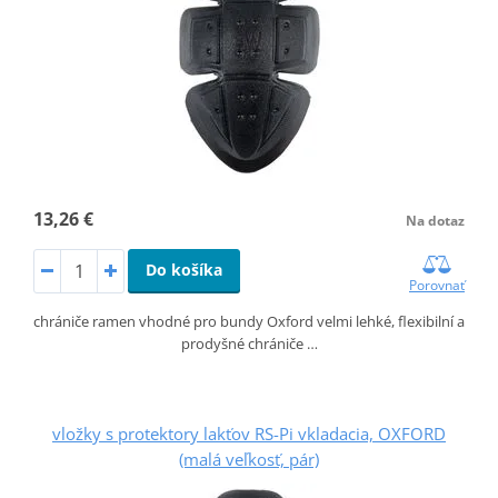
13,26 €
Na dotaz
Do košíka
Porovnať
chrániče ramen vhodné pro bundy Oxford velmi lehké, flexibilní a
prodyšné chrániče …
vložky s protektory lakťov RS-Pi vkladacia, OXFORD
(malá veľkosť, pár)