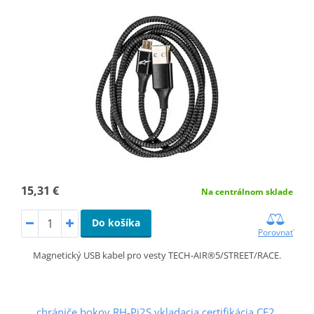
15,31 €
Na centrálnom sklade
Do košíka
Porovnať
Magnetický USB kabel pro vesty TECH-AIR®5/STREET/RACE.
chrániče bokov RH-Pi2S vkladacia certifikácia CE2,