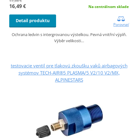
17,36 €
16,49 €
Na centrálnom sklade
Detail produktu
Porovnať
Ochrana ledvin s intergrovanou výstelkou. Pevná vnitřní výplň.
Výběr velikosti…
testovacie ventil pre tlakovú zkoušku vaků airbagových
systémov TECH-AIR®5 PLASMA/5 V2/10 V2/MX,
ALPINESTARS