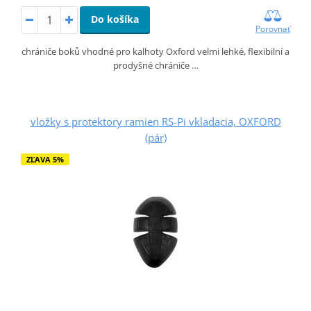
Do košíka
Porovnať
chrániče boků vhodné pro kalhoty Oxford velmi lehké, flexibilní a
prodyšné chrániče …
vložky s protektory ramien RS-Pi vkladacia, OXFORD
(pár)
ZĽAVA 5%