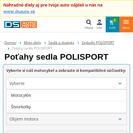
Náhradné diely aj pre tvoje auto nájdeš u nás na
www.dsauto.sk
0
Hľadať
Účet
Košík
Menu
Hľadať
Domov
Moto diely
Sedlá a doplnky
Sedadlo POLISPORT
Poťahy sedla POLISPORT
Poťahy sedla POLISPORT
Vyberte si náš motocykel a zobrazte si kompatibilné súčiastky:
Vyberte
Motocykle
Značka
Štvorkolky
Objem motora