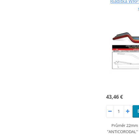
Riaditka WRP
43,46 €
Průměr 22mm si
"ANTICORODAL" hi-