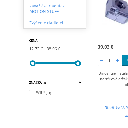
Závažíčka riaditiek
MOTION STUFF
Zvýšenie riadidiel
CENA
39,03 €
12.72 €
88.06 €
Umožňuje instalac
na sériové drž
ZNAČKA
(1)
o
WRP
(24)
Riaditka WR
s