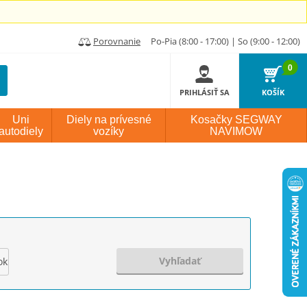
Porovnanie
Po-Pia (8:00 - 17:00) | So (9:00 - 12:00)
0
PRIHLÁSIŤ SA
KOŠÍK
Uni
Diely na prívesné
Kosačky SEGWAY
autodiely
vozíky
NAVIMOW
Vyhľadať
ok výroby