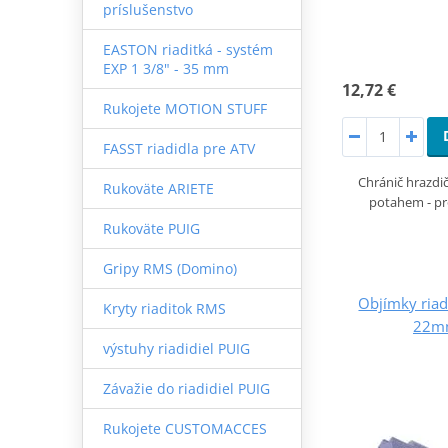
príslušenstvo
EASTON riaditká - systém
EXP 1 3/8" - 35 mm
12,72 €
Rukojete MOTION STUFF
FASST riadidla pre ATV
Chránič hrazdi
Rukoväte ARIETE
potahem - pro
Rukoväte PUIG
Gripy RMS (Domino)
Objímky riad
Kryty riaditok RMS
22m
výstuhy riadidiel PUIG
Závažie do riadidiel PUIG
Rukojete CUSTOMACCES