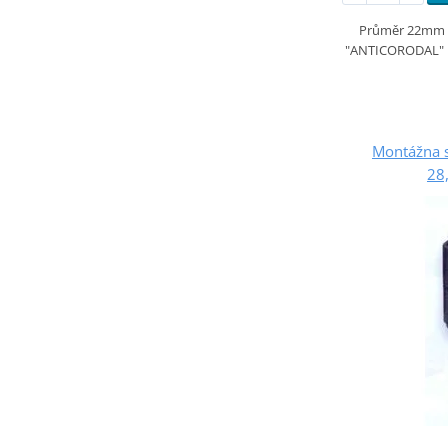
Průměr 22mm si
"ANTICORODAL" hi-
Montážna s
28