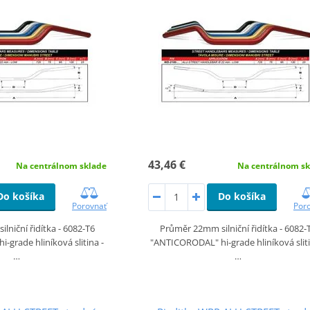
43,46 €
Na centrálnom sk
Na centrálnom sklade
Do košíka
Do košíka
Por
Porovnať
Průměr 22mm silniční řidítka - 6082-
lniční řidítka - 6082-T6
"ANTICORODAL" hi-grade hliníková sliti
grade hliníková slitina -
…
…