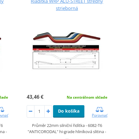
ný
Riaditka WRP ALU-STREET stredný
strieborná
43,46 €
lade
Na centrálnom sklade
Do košíka
ovnať
Porovnať
T6
Průměr 22mm silniční řidítka - 6082-T6
na -
"ANTICORODAL" hi-grade hliníková slitina -
…