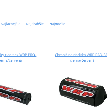
Najlacnejšie
Najdrahšie
Najnovšie
čky riaditiek WRP PRO-
Chránič na riaditká WRP PAD-F
ierna/červená
čierna/červená