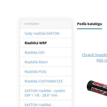
Podľa katalógu
KATEGÓRIA
Sady riadítok EASTON
Riaditká WRP
Riaditka ODI
Chránič hrazdi
PAD č
Riadidlá Rtech
Riadidlá PUIG
Riaditká CUSTOMACCES
EASTON riaditká - systém
EXP 1 1/8 - 28,6" mm
EASTON riaditká -