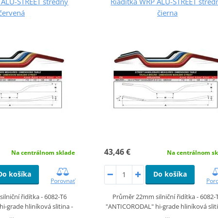
 ALU-STREET stredný
Riaditka WRP ALU-STREET stred
červená
čierna
43,46 €
Na centrálnom sklade
Na centrálnom sk
Do košíka
Do košíka
Porovnať
Por
lniční řidítka - 6082-T6
Průměr 22mm silniční řidítka - 6082-
grade hliníková slitina -
"ANTICORODAL" hi-grade hliníková sliti
…
…