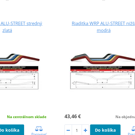
 ALU-STREET stredný
Riaditka WRP ALU-STREET nižš
zlatá
modrá
43,46 €
Na centrálnom sklade
Na objedn
Do košíka
Do košíka
Porovnať
Por