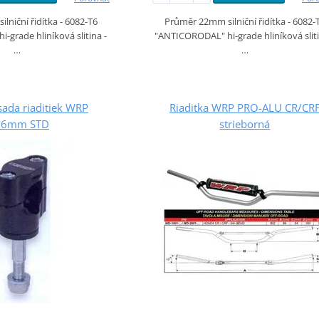
lniční řidítka - 6082-T6
Průměr 22mm silniční řidítka - 6082-
grade hliníková slitina -
"ANTICORODAL" hi-grade hliníková sliti
…
…
ada riaditiek WRP
Riaditka WRP PRO-ALU CR/CR
,6mm STD
strieborná