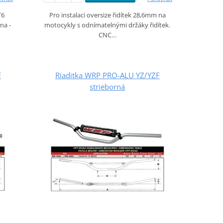
T6
Pro instalaci oversize řidítek 28,6mm na
na -
motocykly s odnímatelnými držáky řidítek.
CNC…
F
Riaditka WRP PRO-ALU YZ/YZF
strieborná