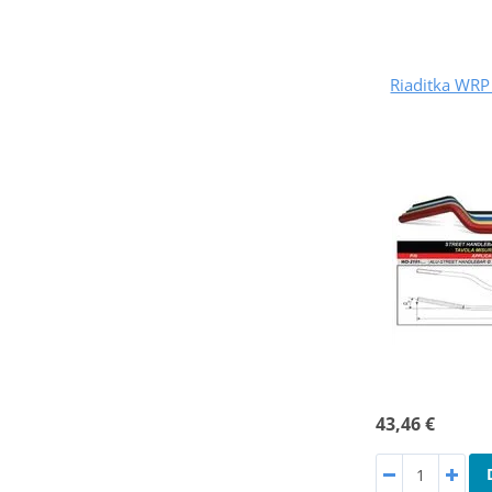
Riaditka WRP
43,46 €