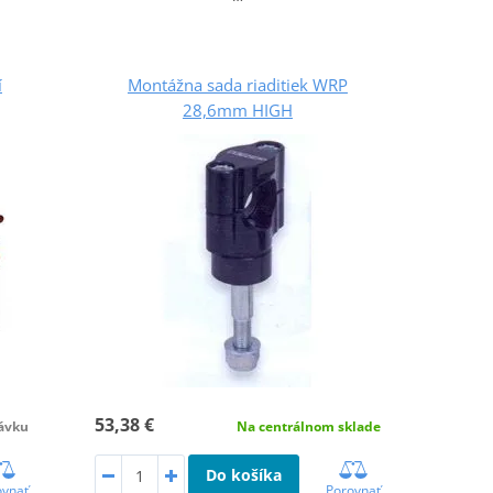
í
Montážna sada riaditiek WRP
28,6mm HIGH
53,38 €
ávku
Na centrálnom sklade
Do košíka
ovnať
Porovnať