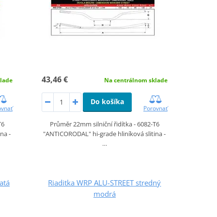
43,46 €
Na centrálnom sklade
lade
Do košíka
Porovnať
ovnať
Průměr 22mm silniční řidítka - 6082-T6
T6
"ANTICORODAL" hi-grade hliníková slitina -
na -
…
atá
Riaditka WRP ALU-STREET stredný
modrá