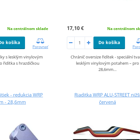
17,10 €
Na centrálnom sklade
Na centrálnom sk
Do košíka
Do košíka
Porovnať
Por
čky s lesklým vinylovým
Chránič oversize řidítek - speciální tva
 řidítka s hrazdičkou
lesklým vinylovým potahem – pro
28,6mm…
itiek - redukcia WRP
Riaditka WRP ALU-STREET nižš
m - 28,6mm
červená