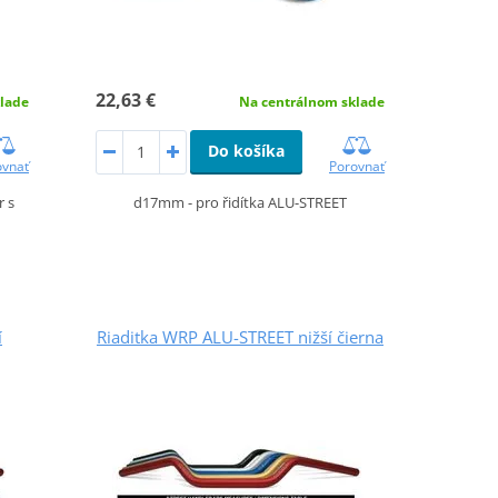
22,63 €
Na centrálnom sklade
lade
Do košíka
Porovnať
ovnať
d17mm - pro řidítka ALU-STREET
r s
í
Riaditka WRP ALU-STREET nižší čierna