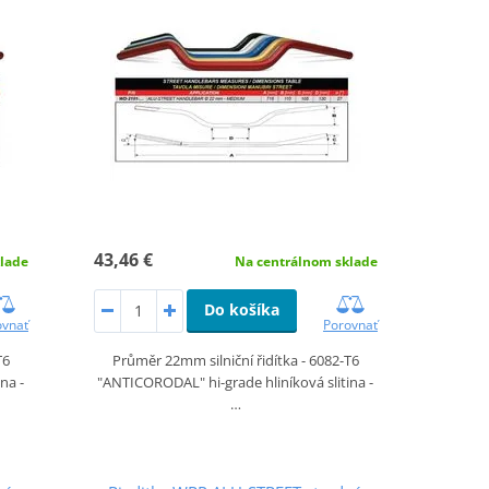
43,46 €
lade
Na centrálnom sklade
Do košíka
ovnať
Porovnať
T6
Průměr 22mm silniční řidítka - 6082-T6
na -
"ANTICORODAL" hi-grade hliníková slitina -
…