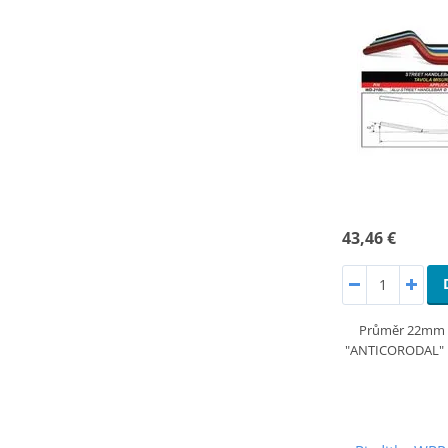
43,46 €
Průměr 22mm si
"ANTICORODAL" hi-