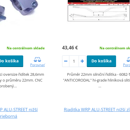
43,46 €
Na centrálnom sklade
Na centrálnom sk
Do košíka
Do košíka
Porovnať
Por
i oversize řidítek 28,6mm
Průměr 22mm silniční řidítka - 6082-
áky o průměru 22mm. CNC
"ANTICORODAL" hi-grade hliníková sliti
brobený…
…
P ALU-STREET nižší
Riaditka WRP ALU-STREET nižší zl
trieborná