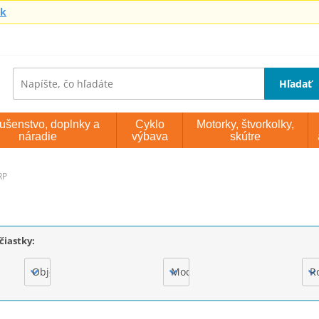
sk
Hľadať
lušenstvo, doplnky a
Cyklo
Motorky, štvorkolky,
náradie
výbava
skútre
RP
čiastky:
Objem motora
Model
R