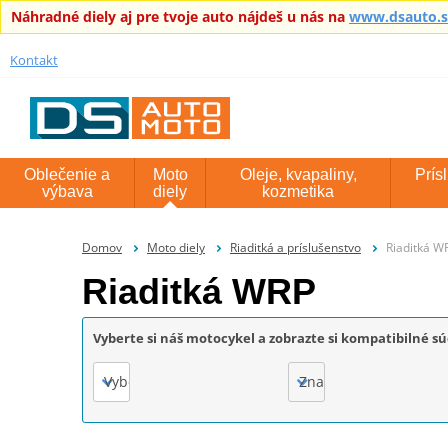
Náhradné diely aj pre tvoje auto nájdeš u nás na
www.dsauto.
Kontakt
Oblečenie a
Moto
Oleje, kvapaliny,
Prís
výbava
diely
kozmetika
Domov
Moto diely
Riaditká a príslušenstvo
Riaditká W
Riaditká WRP
Vyberte si náš motocykel a zobrazte si kompatibilné sú
Vyberte
Značka