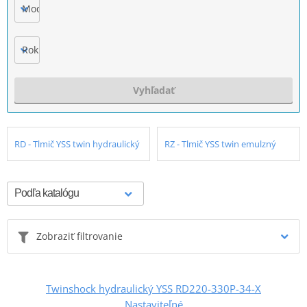
Model
Rok výroby
Vyhľadať
RD - Tlmič YSS twin hydraulický
RZ - Tlmič YSS twin emulzný
Zobraziť filtrovanie
Twinshock hydraulický YSS RD220-330P-34-X
Nastaviteľné