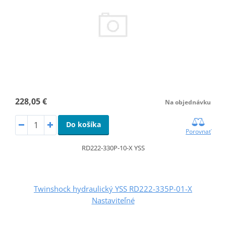
228,05 €
Na objednávku
Do košíka
Porovnať
RD222-330P-10-X YSS
Twinshock hydraulický YSS RD222-335P-01-X
Nastaviteľné