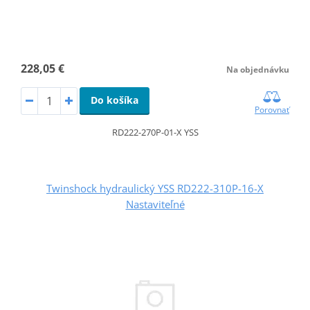
228,05 €
Na objednávku
Do košíka
Porovnať
RD222-270P-01-X YSS
Twinshock hydraulický YSS RD222-310P-16-X
Nastaviteľné