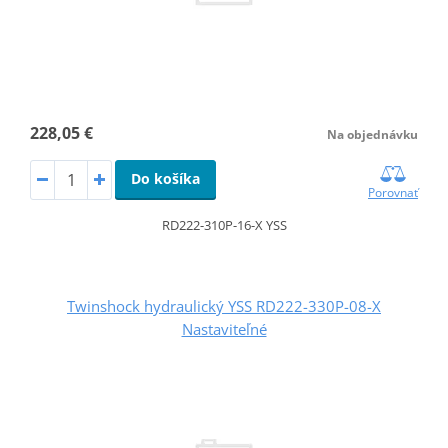
228,05 €
Na objednávku
Do košíka
Porovnať
RD222-310P-16-X YSS
Twinshock hydraulický YSS RD222-330P-08-X
Nastaviteľné