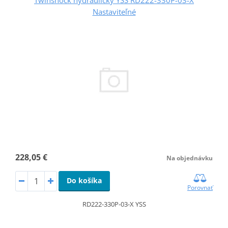
Twinshock hydraulický YSS RD222-330P-03-X
Nastaviteľné
228,05 €
Na objednávku
Do košíka
Porovnať
RD222-330P-03-X YSS