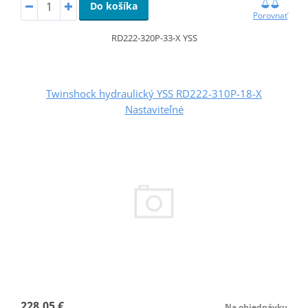
Do košíka
Porovnať
RD222-320P-33-X YSS
Twinshock hydraulický YSS RD222-310P-18-X
Nastaviteľné
228,05 €
Na objednávku