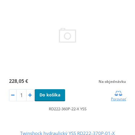
228,05 €
Na objednávku
Do košíka
Porovnať
RD222-360P-22-X YSS
Twinshock hydraulický YSS RD222-370P-01-X