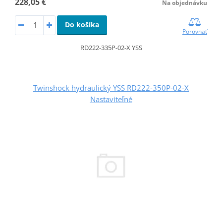
228,05 €
Na objednávku
Do košíka
Porovnať
RD222-335P-02-X YSS
Twinshock hydraulický YSS RD222-350P-02-X
Nastaviteľné