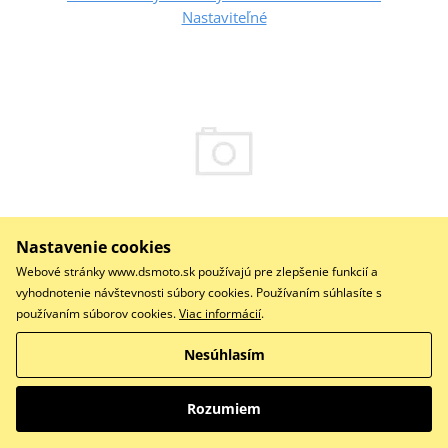
Nastaviteľné
Nastavenie cookies
Webové stránky www.dsmoto.sk používajú pre zlepšenie funkcií a
vyhodnotenie návštevnosti súbory cookies. Používaním súhlasíte s
228,05 €
Na objednávku
používaním súborov cookies.
Viac informácií
.
Do košíka
Nesúhlasím
Porovnať
RD222-370P-01-X YSS
Rozumiem