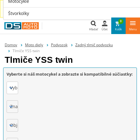
Motocykle
Náhradné diely aj pre tvoje auto nájdeš u nás na
www.dsauto.sk
Štvorkolky
0
Hľadať
Účet
Košík
Menu
Hľadať
Domov
Moto diely
Podvozok
Zadný tlmič podvozku
Tlmiče YSS twin
Tlmiče YSS twin
Vyberte si náš motocykel a zobrazte si kompatibilné súčiastky:
Vyberte
Značka
Objem motora