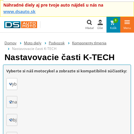
Náhradné diely aj pre tvoje auto nájdeš u nás na
www.dsauto.sk
0
Hľadať
Účet
Košík
Menu
Hľadať
Domov
Moto diely
Podvozok
Komponenty tlmenia
Nastavovacie časti K-TECH
Nastavovacie časti K-TECH
Vyberte si náš motocykel a zobrazte si kompatibilné súčiastky:
Vyberte
Značka
Objem motora