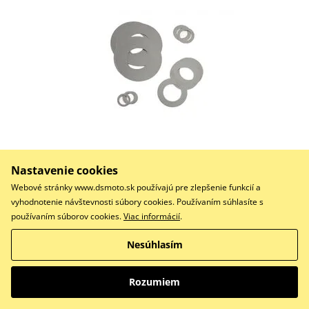
0,44 €
Na centrálnom sklade
Nastavenie cookies
Webové stránky www.dsmoto.sk používajú pre zlepšenie funkcií a
Do košíka
vyhodnotenie návštevnosti súbory cookies. Používaním súhlasíte s
Porovnať
používaním súborov cookies.
Viac informácií
.
18x0.15x10ID SHIM**
Nesúhlasím
Rozumiem
Podložka K-TECH SH10-1820 18x0.20x10