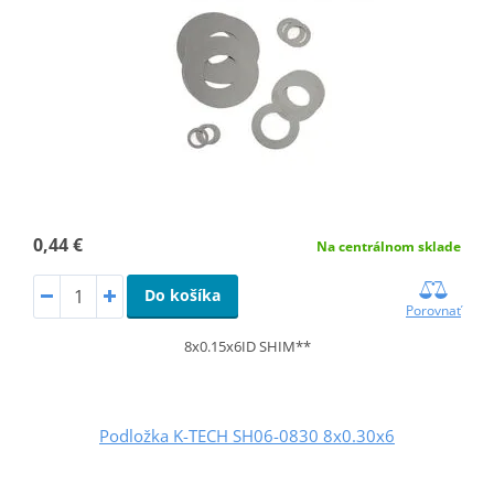
0,44 €
Na centrálnom sklade
Do košíka
Porovnať
8x0.15x6ID SHIM**
Podložka K-TECH SH06-0830 8x0.30x6