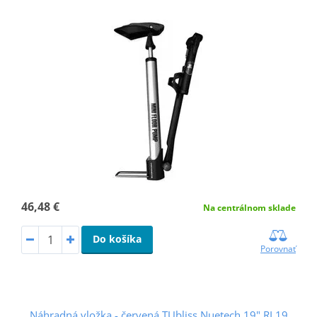
46,48 €
Na centrálnom sklade
Do košíka
Porovnať
Náhradná vložka - červená TUbliss Nuetech 19" RL19