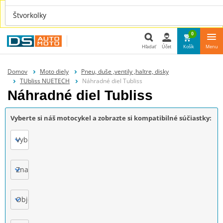
Náhradné diely aj pre tvoje auto nájdeš u nás na
Štvorkolky
www.dsauto.sk
0
Hľadať
Účet
Košík
Menu
Hľadať
Domov
Moto diely
Pneu, duše ,ventily ,haltre, disky
TUbliss NUETECH
Náhradné diel Tubliss
Náhradné diel Tubliss
Vyberte si náš motocykel a zobrazte si kompatibilné súčiastky:
Vyberte
Značka
Objem motora