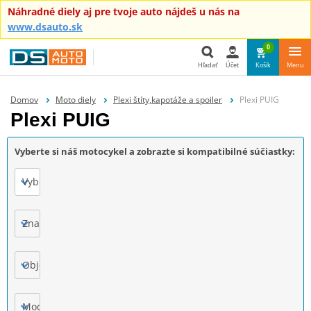
Náhradné diely aj pre tvoje auto nájdeš u nás na
www.dsauto.sk
0
Hľadať
Účet
Košík
Menu
Hľadať
Domov
Moto diely
Plexi štíty,kapotáže a spoiler
Plexi PUIG
Plexi PUIG
Vyberte si náš motocykel a zobrazte si kompatibilné súčiastky:
Vyberte
Značka
Objem motora
Model