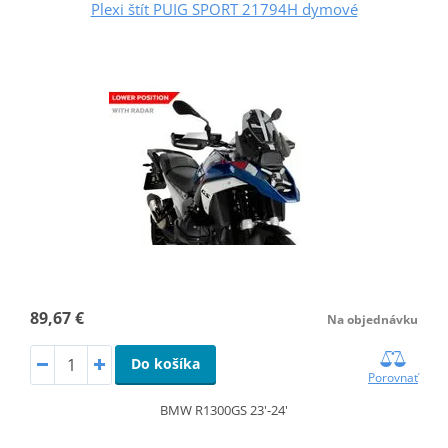
Plexi štít PUIG SPORT 21794H dymové
89,67 €
Na objednávku
Do košíka
Porovnať
BMW R1300GS 23'-24'