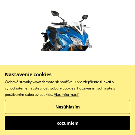
90,25 €
Nastavenie cookies
Na objednávku
Webové stránky www.dsmoto.sk používajú pre zlepšenie funkcií a
Do košíka
vyhodnotenie návštevnosti súbory cookies. Používaním súhlasíte s
Porovnať
používaním súborov cookies.
Viac informácií
.
RACING SCREEN GSX-S1000F 15'-17' C/CLEAR
Nesúhlasím
Rozumiem
Plexi štít PUIG RACING 9716H dymové