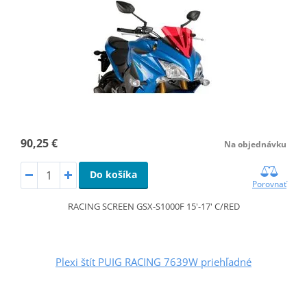
90,25 €
Na objednávku
Do košíka
Porovnať
RACING SCREEN GSX-S1000F 15'-17' C/RED
Plexi štít PUIG RACING 7639W priehľadné