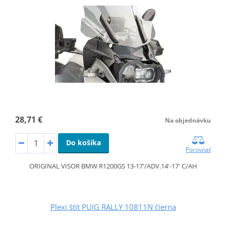
28,71 €
Na objednávku
Do košíka
Porovnať
ORIGINAL VISOR BMW R1200GS 13-17'/ADV.14'-17' C/AH
Plexi štít PUIG RALLY 10811N čierna