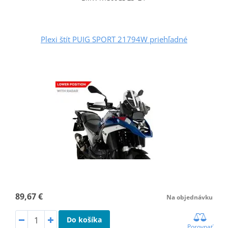
Plexi štít PUIG SPORT 21794W priehľadné
89,67 €
Na objednávku
Do košíka
Porovnať