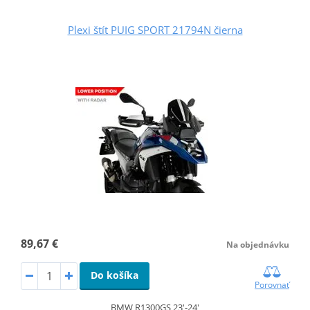
Plexi štít PUIG SPORT 21794N čierna
89,67 €
Na objednávku
Do košíka
Porovnať
BMW R1300GS 23'-24'