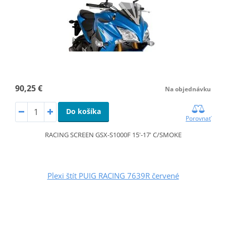
90,25 €
Na objednávku
Do košíka
Porovnať
RACING SCREEN GSX-S1000F 15'-17' C/SMOKE
Plexi štít PUIG RACING 7639R červené