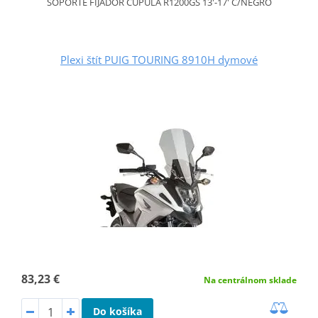
SOPORTE FIJADOR CUPULA R1200GS 13'-17' C/NEGRO
Plexi štít PUIG TOURING 8910H dymové
83,23 €
Na centrálnom sklade
Do košíka