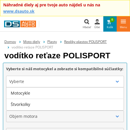
Náhradné diely aj pre tvoje auto nájdeš u nás na
www.dsauto.sk
0
Hľadať
Účet
Košík
Menu
Hľadať
Domov
Moto diely
Plasty
Repliky plastov POLISPORT
vodítko reťaze POLISPORT
vodítko reťaze POLISPORT
Vyberte si náš motocykel a zobrazte si kompatibilné súčiastky:
Vyberte
Motocykle
Značka
Štvorkolky
Objem motora