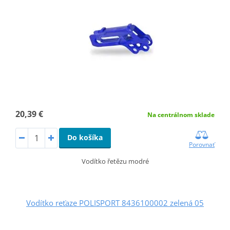
20,39 €
Na centrálnom sklade
Do košíka
Porovnať
Vodítko řetězu modré
Vodítko reťaze POLISPORT 8436100002 zelená 05