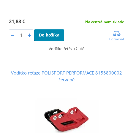
21,88 €
Na centrálnom sklade
Do košíka
Porovnať
Vodítko řetězu žluté
Vodítko reťaze POLISPORT PERFORMACE 8155800002
červené