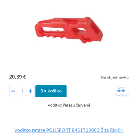
20,39 €
Na objednávku
Do košíka
Porovnať
Vodítko řetězu červené
Vodítko reťaze POLISPORT 8451700003 Žltá RM 01