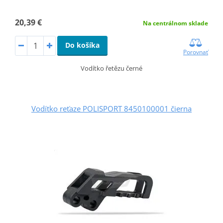
20,39 €
Na centrálnom sklade
Do košíka
Porovnať
Vodítko řetězu černé
Vodítko reťaze POLISPORT 8450100001 čierna