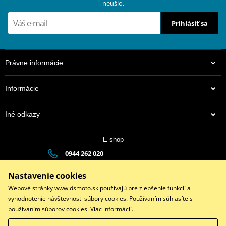
neušlo.
Prihlásiť sa
Právne informácie
Informácie
Iné odkazy
E-shop
0944 262 020
dsauto@dsauto.sk
Nastavenie cookies
Po-Pia (8:00 - 17:00) | So (9:00 - 12:00)
Webové stránky www.dsmoto.sk používajú pre zlepšenie funkcií a
vyhodnotenie návštevnosti súbory cookies. Používaním súhlasíte s
používaním súborov cookies.
Viac informácií
.
Facebook
Instagram
Youtube