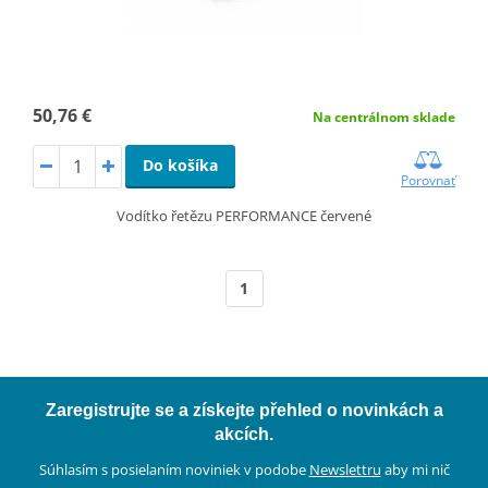
50,76 €
Na centrálnom sklade
Do košíka
Porovnať
Vodítko řetězu PERFORMANCE červené
1
Zaregistrujte se a získejte přehled o novinkách a
akcích.
Súhlasím s posielaním noviniek v podobe
Newslettru
aby mi nič