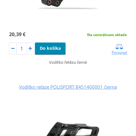
20,39 €
Na centrálnom sklade
Do košíka
Porovnať
Vodítko řetězu černé
Vodítko reťaze POLISPORT 8451400001 čierna