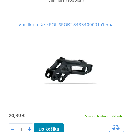
Vodítko řetězu žluté
Vodítko reťaze POLISPORT 8433400001 čierna
20,39 €
Na centrálnom sklade
Do košíka