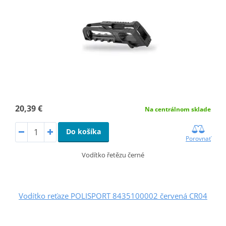
20,39 €
Na centrálnom sklade
Do košíka
Porovnať
Vodítko řetězu černé
Vodítko reťaze POLISPORT 8435100002 červená CR04