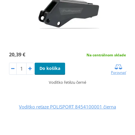
20,39 €
Na centrálnom sklade
Do košíka
Porovnať
Vodítko řetězu černé
Vodítko reťaze POLISPORT 8454100001 čierna