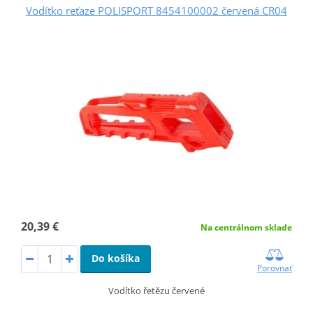
Vodítko reťaze POLISPORT 8454100002 červená CR04
20,39 €
Na centrálnom sklade
Do košíka
Porovnať
Vodítko řetězu červené