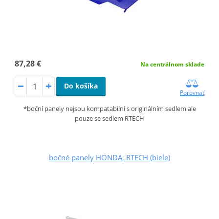
87,28 €
Na centrálnom sklade
Do košíka
Porovnať
*boční panely nejsou kompatabilní s originálním sedlem ale
pouze se sedlem RTECH
bočné panely HONDA, RTECH (biele)