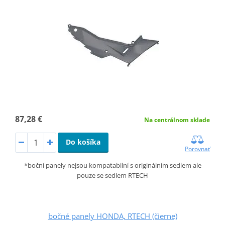
87,28 €
Na centrálnom sklade
Do košíka
Porovnať
*boční panely nejsou kompatabilní s originálním sedlem ale
pouze se sedlem RTECH
bočné panely HONDA, RTECH (čierne)