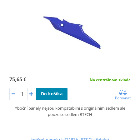
75,65 €
Na centrálnom sklade
Do košíka
Porovnať
*boční panely nejsou kompatabilní s originálním sedlem ale
pouze se sedlem RTECH
bočné panely HONDA, RTECH (biele)