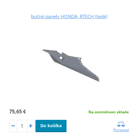
bočné panely HONDA, RTECH (šedé)
75,65 €
Na centrálnom sklade
Do košíka
Porovnať