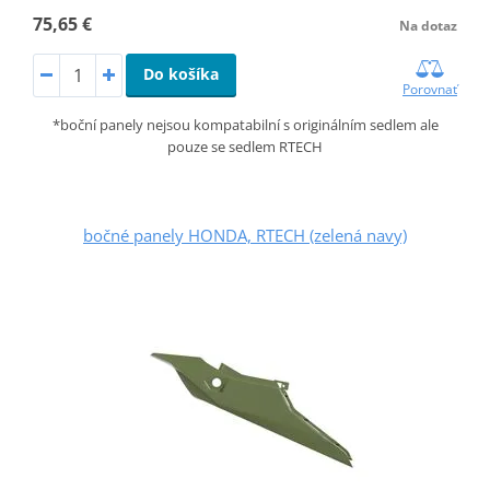
75,65 €
Na dotaz
Do košíka
Porovnať
*boční panely nejsou kompatabilní s originálním sedlem ale
pouze se sedlem RTECH
bočné panely HONDA, RTECH (zelená navy)