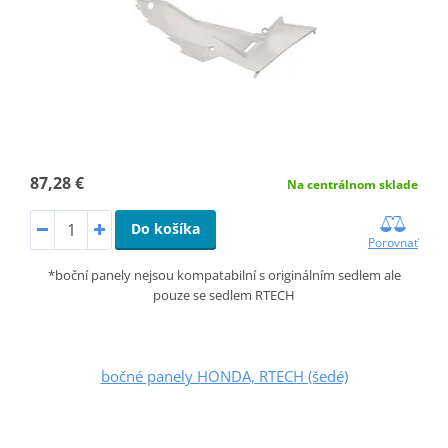
87,28 €
Na centrálnom sklade
Do košíka
Porovnať
*boční panely nejsou kompatabilní s originálním sedlem ale
pouze se sedlem RTECH
bočné panely HONDA, RTECH (šedé)