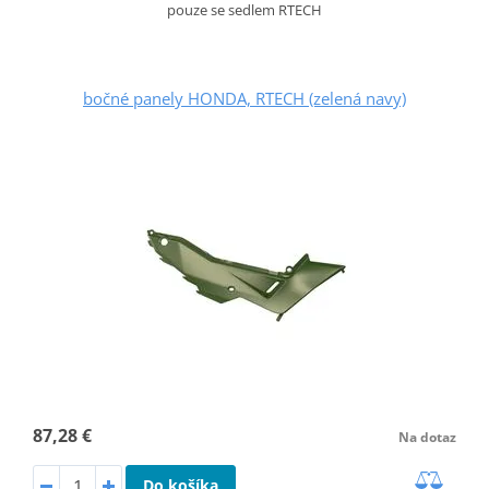
pouze se sedlem RTECH
bočné panely HONDA, RTECH (zelená navy)
87,28 €
Na dotaz
Do košíka