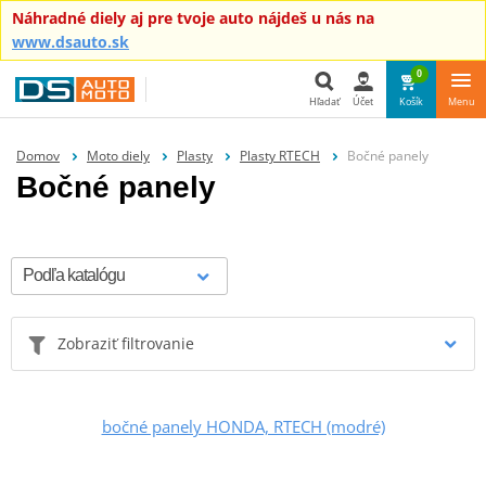
Náhradné diely aj pre tvoje auto nájdeš u nás na
www.dsauto.sk
0
Hľadať
Účet
Košík
Menu
Hľadať
Domov
Moto diely
Plasty
Plasty RTECH
Bočné panely
Bočné panely
Zobraziť filtrovanie
bočné panely HONDA, RTECH (modré)