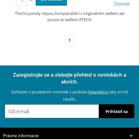
Porovnať
*boční panely nejsou kompatabilní s originálním sedlem ale
pouze se sedlem RTECH
1
Zaregistrujte se a získejte přehled o novinkách a
akcích.
Súhlasím s posielaním noviniek v podobe
Newslettru
aby mi nič
neušlo.
Prihlásiť sa
Právne informácie