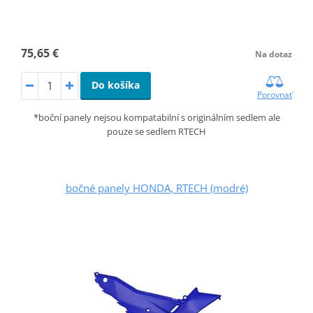
75,65 €
Na dotaz
Do košíka
Porovnať
*boční panely nejsou kompatabilní s originálním sedlem ale
pouze se sedlem RTECH
bočné panely HONDA, RTECH (modré)