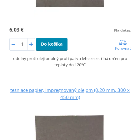
6,03 €
Na dotaz
Do košíka
Porovnať
odolný proti oleji odolný proti palivu lehce se stříhá určen pro
teploty do 120°C
tesniace papier, impregnovaný olejom (0,20 mm, 300 x
450 mm)