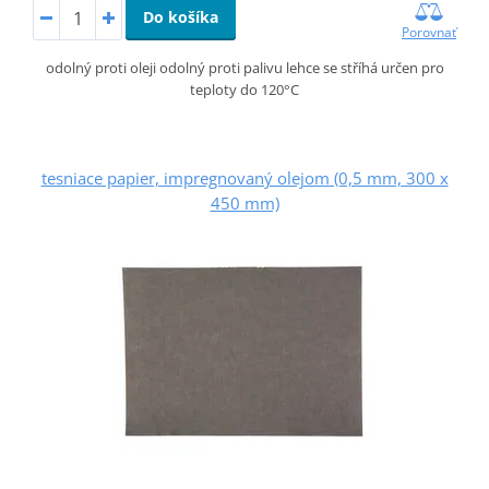
Do košíka
Porovnať
odolný proti oleji odolný proti palivu lehce se stříhá určen pro
teploty do 120°C
tesniace papier, impregnovaný olejom (0,5 mm, 300 x
450 mm)