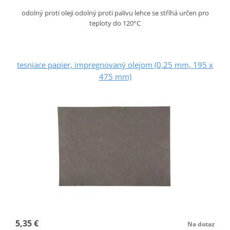
odolný proti oleji odolný proti palivu lehce se stříhá určen pro
teploty do 120°C
tesniace papier, impregnovaný olejom (0,25 mm, 195 x
475 mm)
5,35 €
Na dotaz