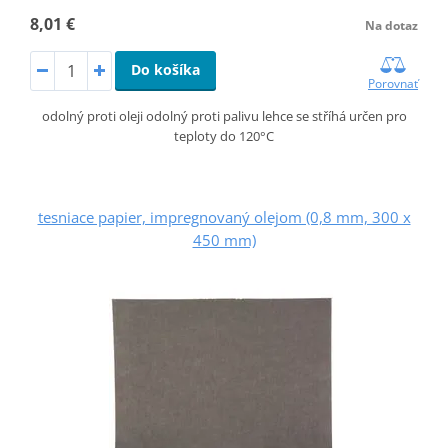
8,01 €
Na dotaz
Do košíka
Porovnať
odolný proti oleji odolný proti palivu lehce se stříhá určen pro
teploty do 120°C
tesniace papier, impregnovaný olejom (0,8 mm, 300 x
450 mm)