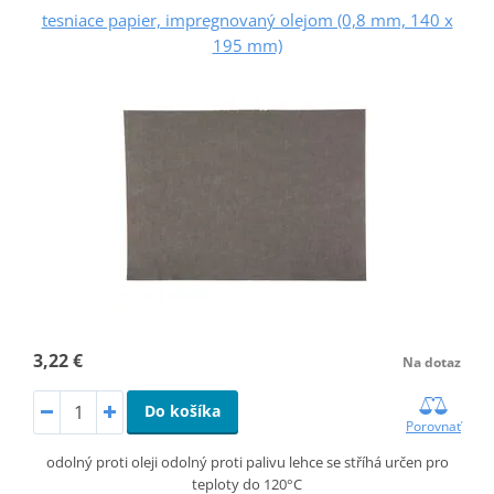
tesniace papier, impregnovaný olejom (0,8 mm, 140 x
195 mm)
3,22 €
Na dotaz
Do košíka
Porovnať
odolný proti oleji odolný proti palivu lehce se stříhá určen pro
teploty do 120°C