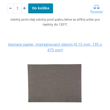
Do košíka
Porovnať
odolný proti oleji odolný proti palivu lehce se stříhá určen pro
teploty do 120°C
tesniace papier, impregnovaný olejom (0,15 mm, 195 x
475 mm)