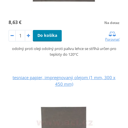
8,63 €
Na dotaz
Do košíka
Porovnať
odolný proti oleji odolný proti palivu lehce se stříhá určen pro
teploty do 120°C
tesniace papier, impregnovaný olejom (1 mm, 300 x
450 mm)