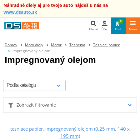
Náhradné diely aj pre tvoje auto nájdeš u nás na
www.dsauto.sk
0
Hľadať
Účet
Košík
Menu
Hľadať
Domov
Moto diely
Motor
Tesnenia
Tesniaci papier
Impregnovaný olejom
Impregnovaný olejom
Zobraziť filtrovanie
tesniace papier, impregnovaný olejom (0,25 mm, 140 x
195 mm)