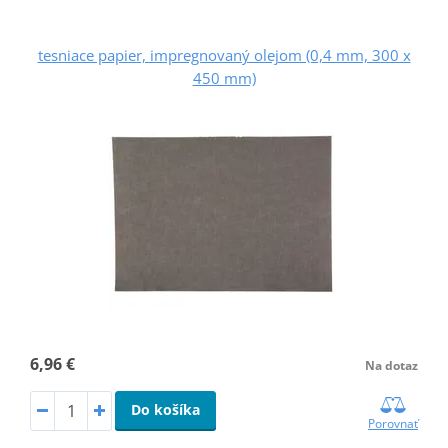
tesniace papier, impregnovaný olejom (0,4 mm, 300 x
450 mm)
6,96 €
Na dotaz
Do košíka
Porovnať