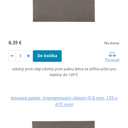
6,35 €
Na dotaz
Do košíka
Porovnať
odolný proti oleji odolný proti palivu lehce se stříhá určen pro
teploty do 120°C
tesniace papier, impregnovaný olejom (0,8 mm, 195 x
475 mm)