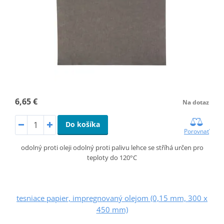
6,65 €
Na dotaz
Do košíka
Porovnať
odolný proti oleji odolný proti palivu lehce se stříhá určen pro
teploty do 120°C
tesniace papier, impregnovaný olejom (0,15 mm, 300 x
450 mm)