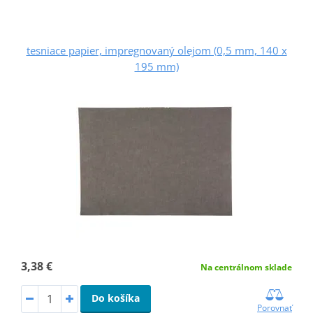
tesniace papier, impregnovaný olejom (0,5 mm, 140 x
195 mm)
3,38 €
Na centrálnom sklade
Do košíka
Porovnať