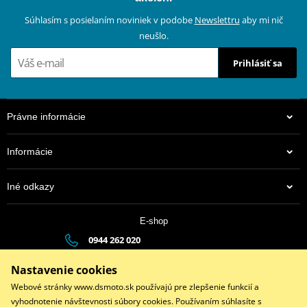
Súhlasím s posielaním noviniek v podobe
Newslettru
aby mi nič
neušlo.
Prihlásiť sa
Právne informácie
Informácie
Iné odkazy
E-shop
0944 262 020
dsauto@dsauto.sk
Nastavenie cookies
Po-Pia (8:00 - 17:00) | So (9:00 - 12:00)
Webové stránky www.dsmoto.sk používajú pre zlepšenie funkcií a
vyhodnotenie návštevnosti súbory cookies. Používaním súhlasíte s