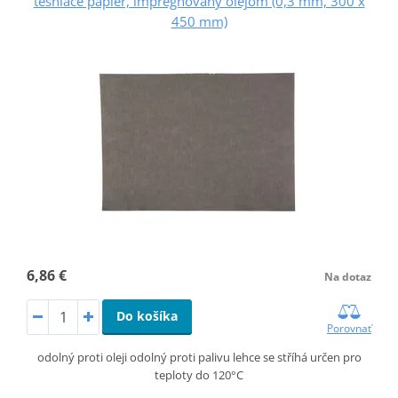
tesniace papier, impregnovaný olejom (0,3 mm, 300 x
450 mm)
6,86 €
Na dotaz
Do košíka
Porovnať
odolný proti oleji odolný proti palivu lehce se stříhá určen pro
teploty do 120°C