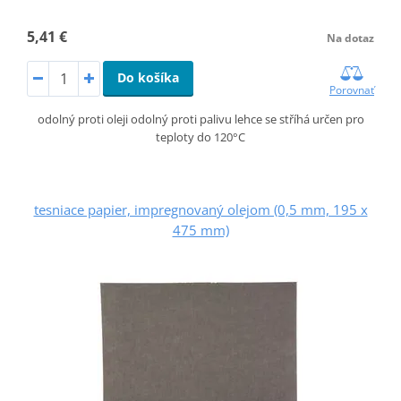
5,41 €
Na dotaz
Do košíka
Porovnať
odolný proti oleji odolný proti palivu lehce se stříhá určen pro
teploty do 120°C
tesniace papier, impregnovaný olejom (0,5 mm, 195 x
475 mm)