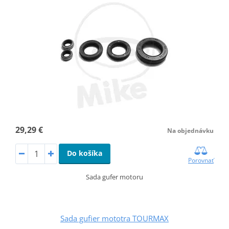
29,29 €
Na objednávku
Do košíka
Porovnať
Sada gufer motoru
Sada gufier mototra TOURMAX