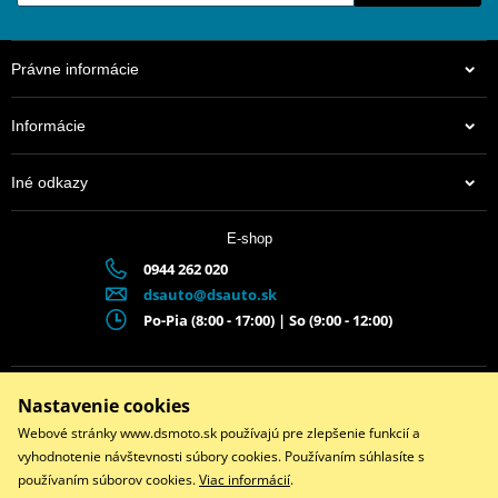
Právne informácie
Informácie
Iné odkazy
E-shop
0944 262 020
dsauto@dsauto.sk
Po-Pia (8:00 - 17:00) | So (9:00 - 12:00)
Facebook
Instagram
Youtube
Nastavenie cookies
Webové stránky www.dsmoto.sk používajú pre zlepšenie funkcií a
Copyright © 2026 www.dsmoto.sk
vyhodnotenie návštevnosti súbory cookies. Používaním súhlasíte s
Všetky práva vyhradené
používaním súborov cookies.
Viac informácií
.