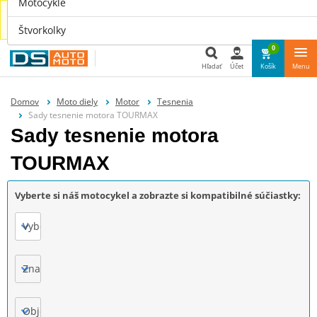
Motocykle
Náhradné diely aj pre tvoje auto nájdeš u nás na
www.dsauto.sk
Štvorkolky
0
Hľadať
Účet
Košík
Menu
Hľadať
Domov
Moto diely
Motor
Tesnenia
Sady tesnenie motora TOURMAX
Sady tesnenie motora
TOURMAX
Vyberte si náš motocykel a zobrazte si kompatibilné súčiastky:
Vyberte
Značka
Objem motora