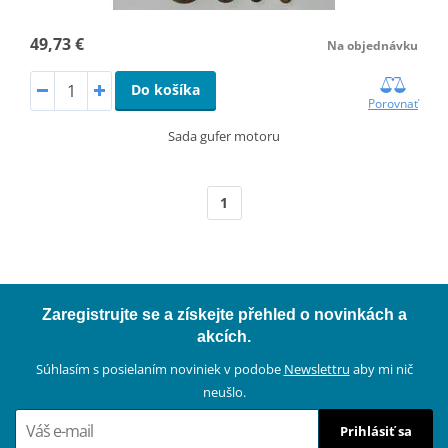
49,73 €
Na objednávku
Do košíka
Porovnať
Sada gufer motoru
1
Zaregistrujte se a získejte přehled o novinkách a
akcích.
Súhlasím s posielaním noviniek v podobe
Newslettru
aby mi nič
neušlo.
Prihlásiť sa