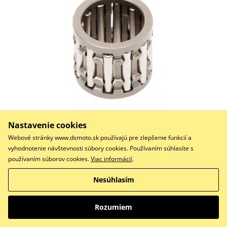
20,80 €
Na objednávku
Nastavenie cookies
Webové stránky www.dsmoto.sk používajú pre zlepšenie funkcií a
Do košíka
vyhodnotenie návštevnosti súbory cookies. Používaním súhlasíte s
Porovnať
používaním súborov cookies.
Viac informácií
.
Wrist pin bearing VERTEX
Nesúhlasím
1
Rozumiem