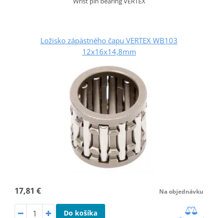
Wrist pin bearing VERTEX
Ložisko zápästného čapu VERTEX WB103
12x16x14,8mm
17,81 €
Na objednávku
Do košíka