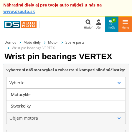
Náhradné diely aj pre tvoje auto nájdeš u nás na
www.dsauto.sk
0
Hľadať
Účet
Košík
Menu
Hľadať
Domov
Moto diely
Motor
Spare parts
Wrist pin bearings VERTEX
Wrist pin bearings VERTEX
Vyberte si náš motocykel a zobrazte si kompatibilné súčiastky:
Vyberte
Motocykle
Značka
Štvorkolky
Objem motora