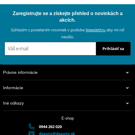
Zaregistrujte se a získejte přehled o novinkách a
akcích.
Súhlasím s posielaním noviniek v podobe
Newslettru
aby mi nič
neušlo.
Prihlásiť sa
Právne informácie
Informácie
Iné odkazy
E-shop
0944 262 020
dsauto@dsauto.sk