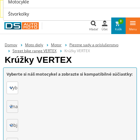
Motocykle
Náhradné diely aj pre tvoje auto nájdeš u nás na
www.dsauto.sk
Štvorkolky
0
Hľadať
Účet
Košík
Menu
Hľadať
Domov
Moto diely
Motor
Piestne sady a príslušenstvo
Street bike range VERTEX
Krúžky VERTEX
Krúžky VERTEX
Vyberte si náš motocykel a zobrazte si kompatibilné súčiastky:
Vyberte
Značka
Objem motora