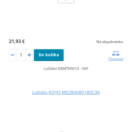
21,93 €
Na objednávku
Do košíka
Porovnať
Ložisko 6304TN9/C4 - SKF
Ložisko KOYO MS280680180C3K