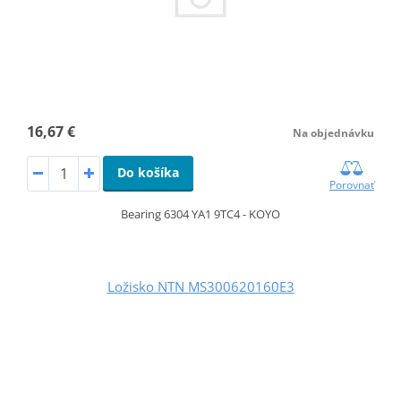
16,67 €
Na objednávku
Do košíka
Porovnať
Bearing 6304 YA1 9TC4 - KOYO
Ložisko NTN MS300620160E3