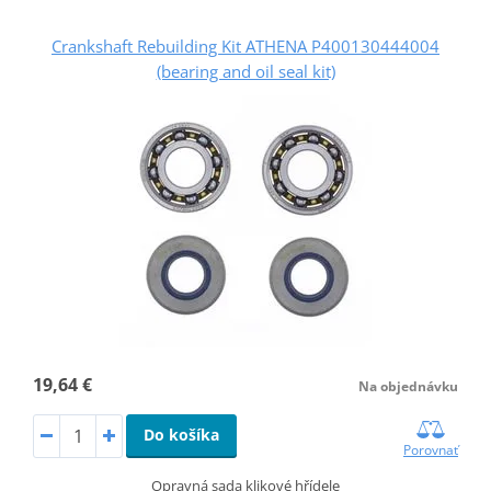
Crankshaft Rebuilding Kit ATHENA P400130444004
(bearing and oil seal kit)
19,64 €
Na objednávku
Do košíka
Porovnať
Opravná sada klikové hřídele