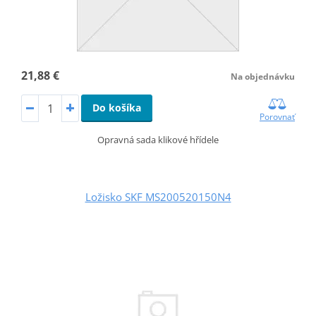
21,88 €
Na objednávku
Do košíka
Porovnať
Opravná sada klikové hřídele
Ložisko SKF MS200520150N4