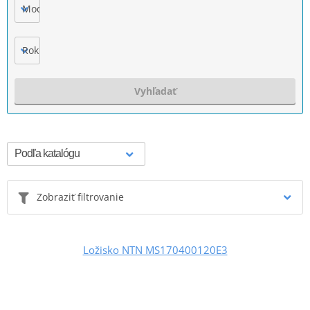
Model
Rok výroby
Vyhľadať
Zobraziť filtrovanie
Ložisko NTN MS170400120E3