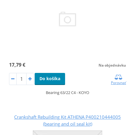
17,79 €
Na objednávku
Do košíka
Porovnať
Bearing 63/22 C4 - KOYO
Crankshaft Rebuilding Kit ATHENA P400210444005
(bearing and oil seal kit)