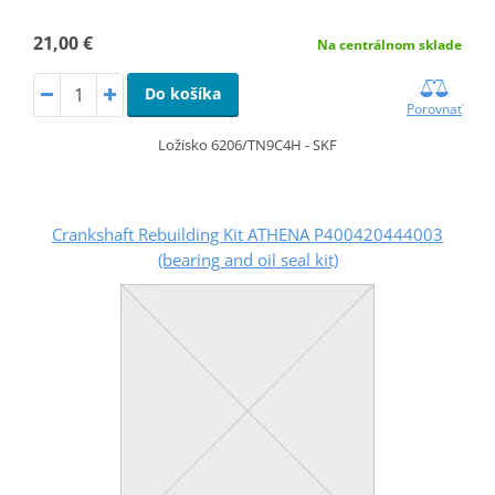
21,00 €
Na centrálnom sklade
Do košíka
Porovnať
Ložisko 6206/TN9C4H - SKF
Crankshaft Rebuilding Kit ATHENA P400420444003
(bearing and oil seal kit)