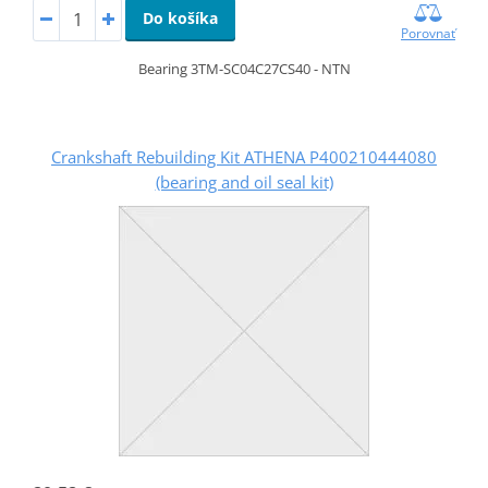
Do košíka
Porovnať
Bearing 3TM-SC04C27CS40 - NTN
Crankshaft Rebuilding Kit ATHENA P400210444080
(bearing and oil seal kit)