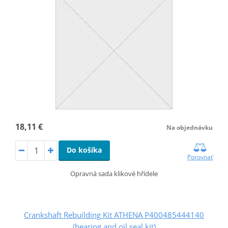
18,11 €
Na objednávku
Do košíka
Porovnať
Opravná sada klikové hřídele
Crankshaft Rebuilding Kit ATHENA P400485444140
(bearing and oil seal kit)