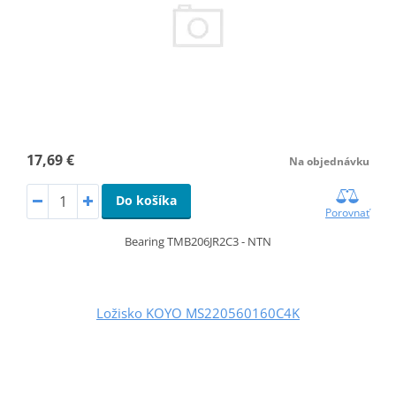
17,69 €
Na objednávku
Do košíka
Porovnať
Bearing TMB206JR2C3 - NTN
Ložisko KOYO MS220560160C4K