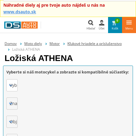
Náhradné diely aj pre tvoje auto nájdeš u nás na
www.dsauto.sk
0
Hľadať
Účet
Košík
Menu
Hľadať
Domov
Moto diely
Motor
Kľukové hriadele a príslušenstvo
Ložiská ATHENA
Ložiská ATHENA
Vyberte si náš motocykel a zobrazte si kompatibilné súčiastky:
Vyberte
Značka
Objem motora