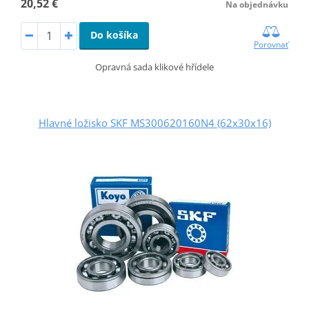
20,52 €
Na objednávku
Do košíka
Porovnať
Opravná sada klikové hřídele
Hlavné ložisko SKF MS300620160N4 (62x30x16)