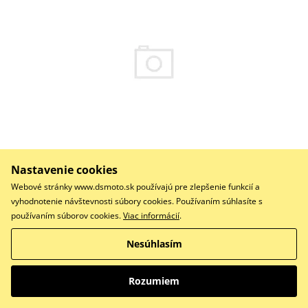
23,62 €
Na objednávku
Nastavenie cookies
Webové stránky www.dsmoto.sk používajú pre zlepšenie funkcií a
Do košíka
vyhodnotenie návštevnosti súbory cookies. Používaním súhlasíte s
Porovnať
používaním súborov cookies.
Viac informácií
.
Bearing 63/22 SH2 9T C4 - KOYO
Nesúhlasím
Rozumiem
Crankshaft Rebuilding Kit ATHENA P400480444004
(bearing and oil seal kit)