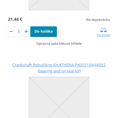
21,44 €
Na objednávku
Do košíka
Porovnať
Opravná sada klikové hřídele
Crankshaft Rebuilding Kit ATHENA P400210444003
(bearing and oil seal kit)