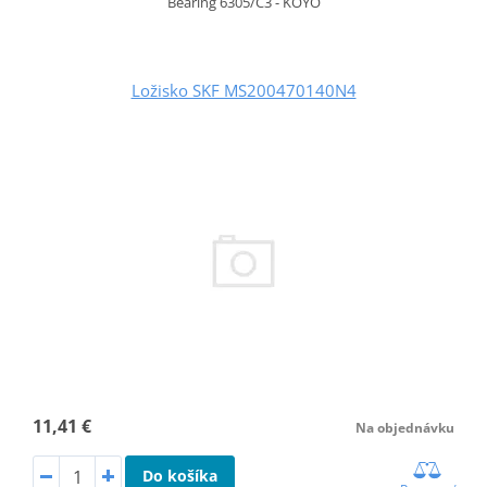
Bearing 6305/C3 - KOYO
Ložisko SKF MS200470140N4
11,41 €
Na objednávku
Do košíka