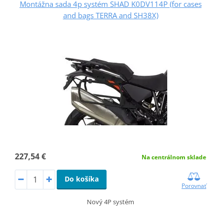
Montážna sada 4p systém SHAD K0DV114P (for cases
and bags TERRA and SH38X)
227,54 €
Na centrálnom sklade
Do košíka
Porovnať
Nový 4P systém