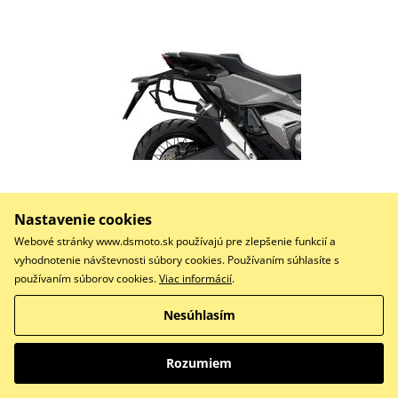
267,27 €
Na centrálnom sklade
Nastavenie cookies
Webové stránky www.dsmoto.sk používajú pre zlepšenie funkcií a
Do košíka
vyhodnotenie návštevnosti súbory cookies. Používaním súhlasíte s
Porovnať
používaním súborov cookies.
Viac informácií
.
Nový 4P systém
Nesúhlasím
1
Rozumiem