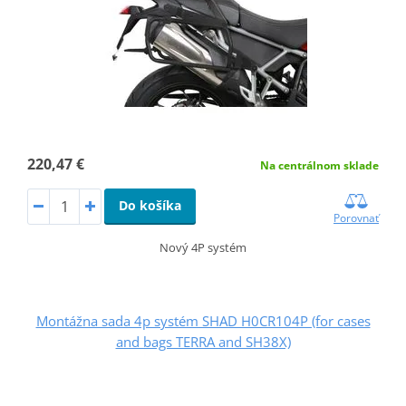
220,47 €
Na centrálnom sklade
Do košíka
Porovnať
Nový 4P systém
Montážna sada 4p systém SHAD H0CR104P (for cases
and bags TERRA and SH38X)