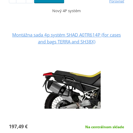
Porovnať
Nový 4P systém
Montážna sada 4p systém SHAD A0TR614P (for cases
and bags TERRA and SH38X)
197,49 €
Na centrálnom sklade