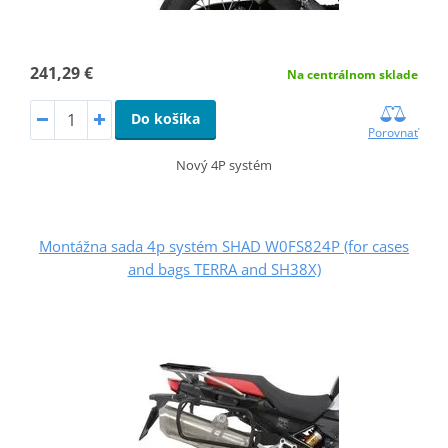
241,29 €
Na centrálnom sklade
Do košíka
Porovnať
Nový 4P systém
Montážna sada 4p systém SHAD W0FS824P (for cases
and bags TERRA and SH38X)