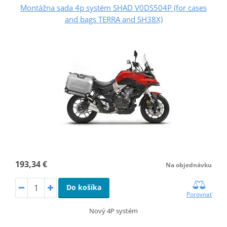
Montážna sada 4p systém SHAD V0DS504P (for cases
and bags TERRA and SH38X)
193,34 €
Na objednávku
Do košíka
Porovnať
Nový 4P systém