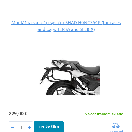
Montážna sada 4p systém SHAD H0NC764P (for cases
and bags TERRA and SH38X)
229,00 €
Na centrálnom sklade
Do košíka
Porovnať