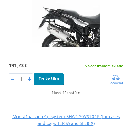
191,23 €
Na centrálnom sklade
Do košíka
Porovnať
Nový 4P systém
Montážna sada 4p systém SHAD S0VS104P (for cases
and bags TERRA and SH38X)