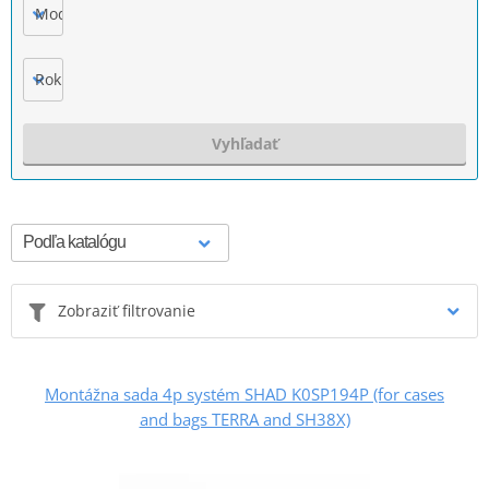
Model
Rok výroby
Vyhľadať
Zobraziť filtrovanie
Montážna sada 4p systém SHAD K0SP194P (for cases
and bags TERRA and SH38X)