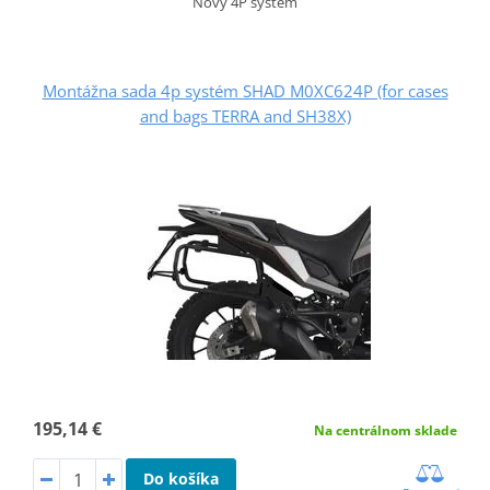
Nový 4P systém
Montážna sada 4p systém SHAD M0XC624P (for cases
and bags TERRA and SH38X)
195,14 €
Na centrálnom sklade
Do košíka