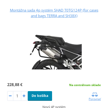
Montážna sada 4p systém SHAD T0TG124P (for cases
and bags TERRA and SH38X)
228,88 €
Na centrálnom sklade
Do košíka
Porovnať
Nový 4P systém