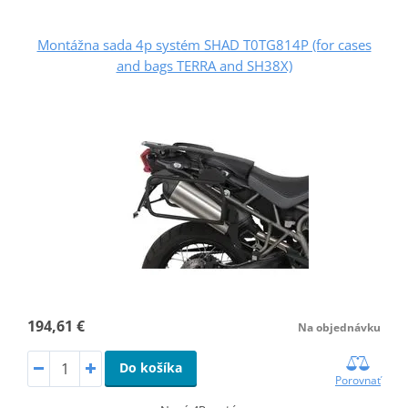
Montážna sada 4p systém SHAD T0TG814P (for cases
and bags TERRA and SH38X)
194,61 €
Na objednávku
Do košíka
Porovnať