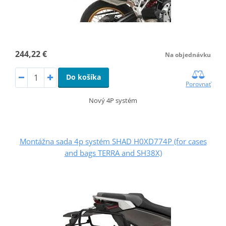
244,22 €
Na objednávku
Do košíka
Porovnať
Nový 4P systém
Montážna sada 4p systém SHAD H0XD774P (for cases
and bags TERRA and SH38X)