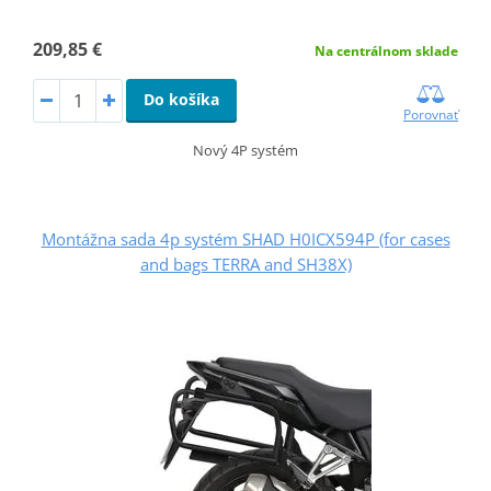
209,85 €
Na centrálnom sklade
Do košíka
Porovnať
Nový 4P systém
Montážna sada 4p systém SHAD H0ICX594P (for cases
and bags TERRA and SH38X)