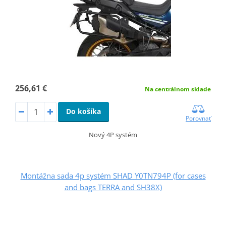
256,61 €
Na centrálnom sklade
Do košíka
Porovnať
Nový 4P systém
Montážna sada 4p systém SHAD Y0TN794P (for cases
and bags TERRA and SH38X)