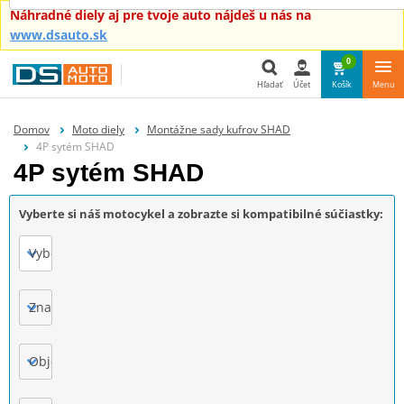
Náhradné diely aj pre tvoje auto nájdeš u nás na
www.dsauto.sk
0
Hľadať
Účet
Košík
Menu
Hľadať
Domov
Moto diely
Montážne sady kufrov SHAD
4P sytém SHAD
4P sytém SHAD
Vyberte si náš motocykel a zobrazte si kompatibilné súčiastky:
Vyberte
Značka
Objem motora