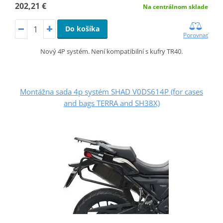
202,21 €
Na centrálnom sklade
Do košíka
Porovnať
Nový 4P systém. Není kompatibilní s kufry TR40.
Montážna sada 4p systém SHAD V0DS614P (for cases
and bags TERRA and SH38X)