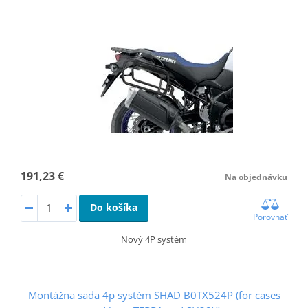
191,23 €
Na objednávku
Do košíka
Porovnať
Nový 4P systém
Montážna sada 4p systém SHAD B0TX524P (for cases