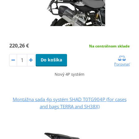
220,26 €
Na centrálnom sklade
Do košíka
Porovnať
Nový 4P systém
Montážna sada 4p systém SHAD T0TG904P (for cases
and bags TERRA and SH38X)