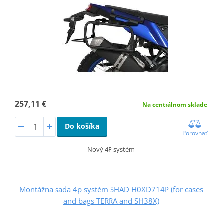
257,11 €
Na centrálnom sklade
Do košíka
Porovnať
Nový 4P systém
Montážna sada 4p systém SHAD H0XD714P (for cases
and bags TERRA and SH38X)