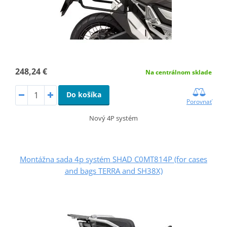
248,24 €
Na centrálnom sklade
Do košíka
Porovnať
Nový 4P systém
Montážna sada 4p systém SHAD C0MT814P (for cases
and bags TERRA and SH38X)