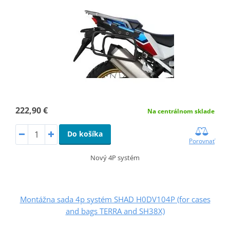
222,90 €
Na centrálnom sklade
Do košíka
Porovnať
Nový 4P systém
Montážna sada 4p systém SHAD H0DV104P (for cases
and bags TERRA and SH38X)