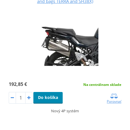
and bags TERRA and SH38X)
192,85 €
Na centrálnom sklade
Do košíka
Porovnať
Nový 4P systém