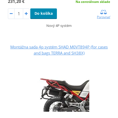
231,20 €
Na centrálnom sklade
Do košíka
Porovnať
Nový 4P systém
Montážna sada 4p systém SHAD M0VT894P (for cases
and bags TERRA and SH38X)