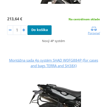
213,64 €
Na centrálnom sklade
Do košíka
Porovnať
Nový 4P systém
Montážna sada 4p systém SHAD W0FG884P (for cases
and bags TERRA and SH38X)