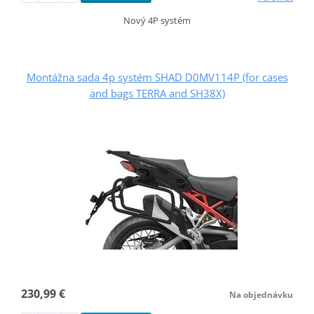
Nový 4P systém
Montážna sada 4p systém SHAD D0MV114P (for cases
and bags TERRA and SH38X)
230,99 €
Na objednávku