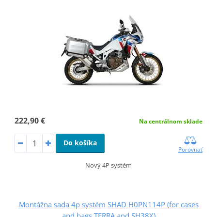
222,90 €
Na centrálnom sklade
Do košíka
Porovnať
Nový 4P systém
Montážna sada 4p systém SHAD H0PN114P (for cases
and bags TERRA and SH38X)