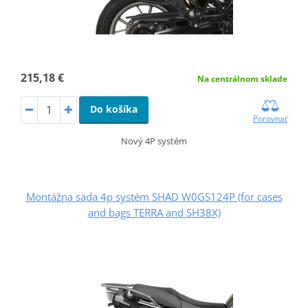
215,18 €
Na centrálnom sklade
Do košíka
Porovnať
Nový 4P systém
Montážna sada 4p systém SHAD W0GS124P (for cases
and bags TERRA and SH38X)