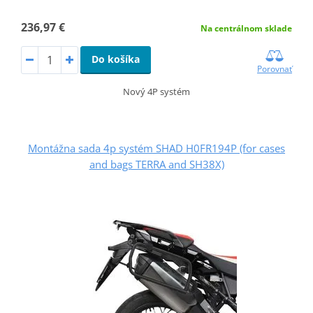
236,97 €
Na centrálnom sklade
Do košíka
Porovnať
Nový 4P systém
Montážna sada 4p systém SHAD H0FR194P (for cases
and bags TERRA and SH38X)