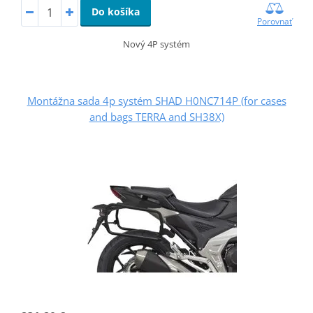
Do košíka
Porovnať
Nový 4P systém
Montážna sada 4p systém SHAD H0NC714P (for cases
and bags TERRA and SH38X)