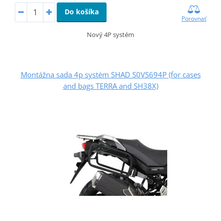
Do košíka
Porovnať
Nový 4P systém
Montážna sada 4p systém SHAD S0VS694P (for cases
and bags TERRA and SH38X)