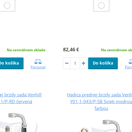
82,46 €
Na centrálnom sklade
Na centrálnom sk
Do košíka
Do košíka
Porovnať
Por
j brzdy sada Venhill
Hadica prednej brzdy sada Venhi
41/P-RD červená
Y01-1-043/P-SB Svieti modro
farbou