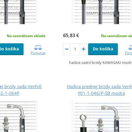
65,83 €
Na centrálnom sklade
Na centrálnom sk
Do košíka
Do košíka
Porovnať
Por
hadice zadní brzdy KAWASAKI modr
j brzdy sada Venhill
Hadica prednej brzdy sada Venhi
2-1-064P
Y01-1-046/P-SB modrá