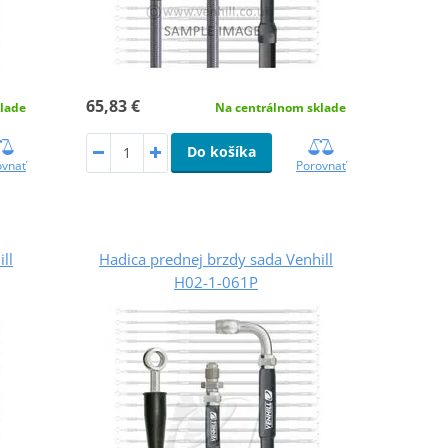
65,83 €
lade
Na centrálnom sklade
Do košíka
ovnať
Porovnať
ll
Hadica prednej brzdy sada Venhill
H02-1-061P