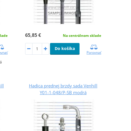
65,85 €
lade
Na centrálnom sklade
Do košíka
ovnať
Porovnať
á
ll
Hadica prednej brzdy sada Venhill
Y01-1-048/P-SB modrá