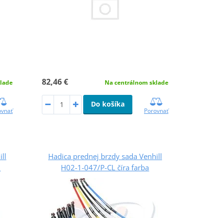
82,46 €
lade
Na centrálnom sklade
Do košíka
ovnať
Porovnať
ll
Hadica prednej brzdy sada Venhill
u
H02-1-047/P-CL číra farba