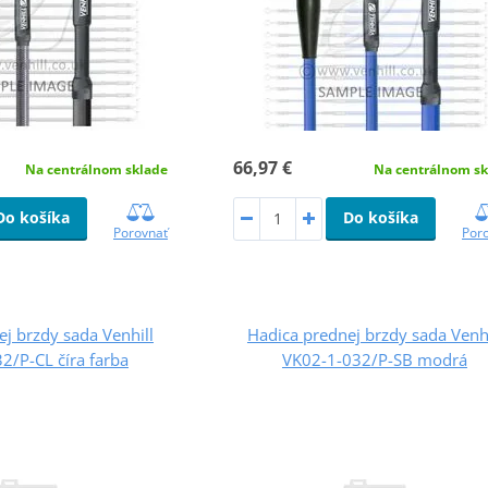
66,97 €
Na centrálnom sklade
Na centrálnom sk
Do košíka
Do košíka
Porovnať
Por
j brzdy sada Venhill
Hadica prednej brzdy sada Venhi
2/P-CL číra farba
VK02-1-032/P-SB modrá