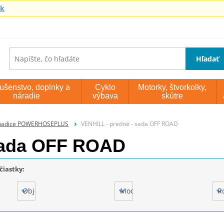
sk
Hľadať
lušenstvo, doplnky a
Cyklo
Motorky, štvorkolky,
náradie
výbava
skútre
 hadice POWERHOSEPLUS
VENHILL - predné - sada OFF ROAD
 sada OFF ROAD
čiastky:
Objem motora
Model
R