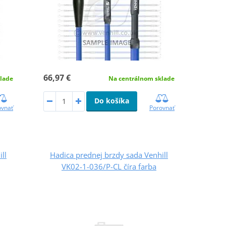
66,97 €
lade
Na centrálnom sklade
Do košíka
ovnať
Porovnať
ll
Hadica prednej brzdy sada Venhill
VK02-1-036/P-CL číra farba