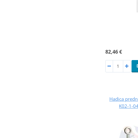
82,46 €
Hadica predne
K02-1-0