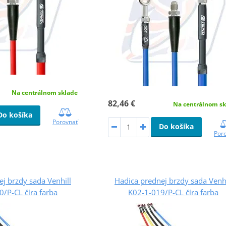
Na centrálnom sklade
82,46 €
Na centrálnom sk
Do košíka
Porovnať
Do košíka
Por
j brzdy sada Venhill
Hadica prednej brzdy sada Venhi
/P-CL číra farba
K02-1-019/P-CL číra farba