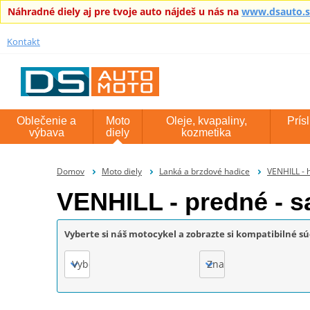
Náhradné diely aj pre tvoje auto nájdeš u nás na
www.dsauto.
Kontakt
Oblečenie a
Moto
Oleje, kvapaliny,
Prís
výbava
diely
kozmetika
Domov
Moto diely
Lanká a brzdové hadice
VENHILL -
VENHILL - predné -
Vyberte si náš motocykel a zobrazte si kompatibilné sú
Vyberte
Značka