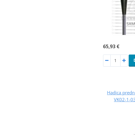
65,93 €
Hadica predne
VK02-1-03