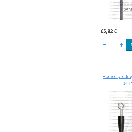
65,82 €
Hadice prednej
041/