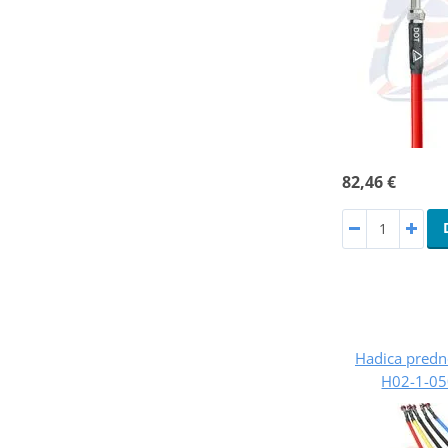
82,46 €
Hadica predne
H02-1-050