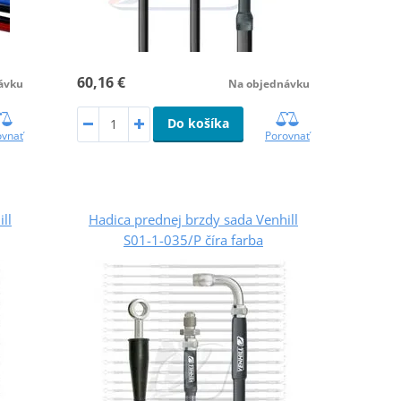
60,16 €
ávku
Na objednávku
Do košíka
ovnať
Porovnať
ll
Hadica prednej brzdy sada Venhill
S01-1-035/P číra farba