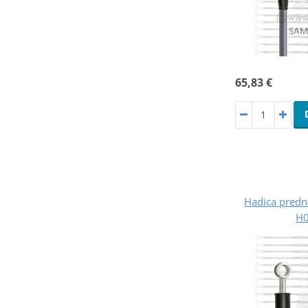
65,83 €
Hadica predne
H0