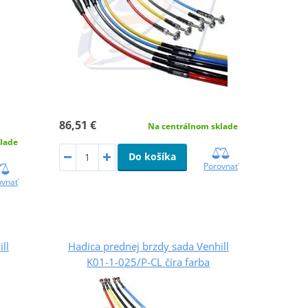
86,51 €
Na centrálnom sklade
lade
Do košíka
Porovnať
ovnať
ll
Hadica prednej brzdy sada Venhill
K01-1-025/P-CL číra farba