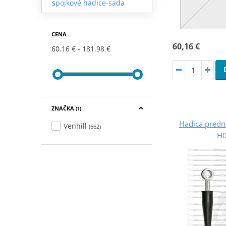
spojkové hadice-sada
CENA
60,16 €
60.16 €
181.98 €
ZNAČKA
(1)
Hadica predne
Venhill
(662)
H0