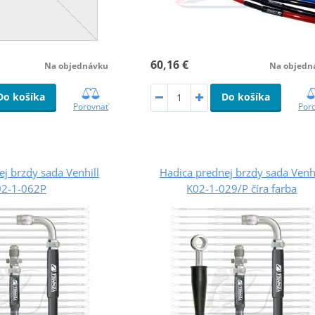
60,16 €
Na objednávku
Na objedn
Do košíka
Do košíka
Porovnať
Por
j brzdy sada Venhill
Hadica prednej brzdy sada Venhi
2-1-062P
K02-1-029/P číra farba