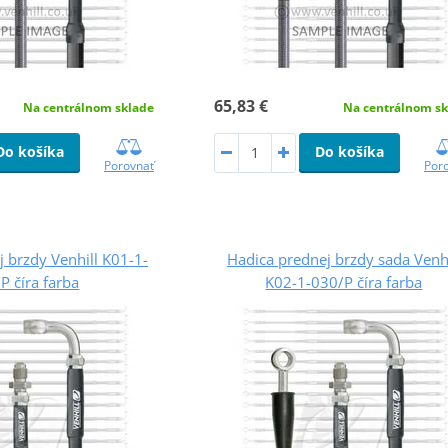
65,83 €
Na centrálnom sklade
Na centrálnom sk
Do košíka
Do košíka
Porovnať
Por
 brzdy Venhill K01-1-
Hadica prednej brzdy sada Venhi
P číra farba
K02-1-030/P číra farba