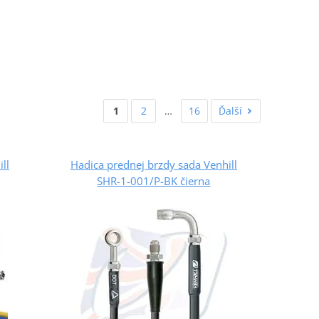
1
2
…
16
Ďalší
ll
Hadica prednej brzdy sada Venhill
SHR-1-001/P-BK čierna