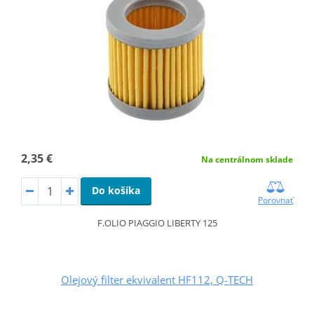
2,35 €
Na centrálnom sklade
Do košíka
Porovnať
F.OLIO PIAGGIO LIBERTY 125
Olejový filter ekvivalent HF112, Q-TECH