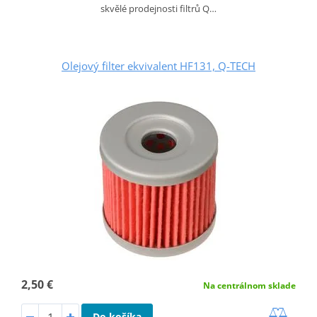
skvělé prodejnosti filtrů Q…
Olejový filter ekvivalent HF131, Q-TECH
2,50 €
Na centrálnom sklade
Do košíka