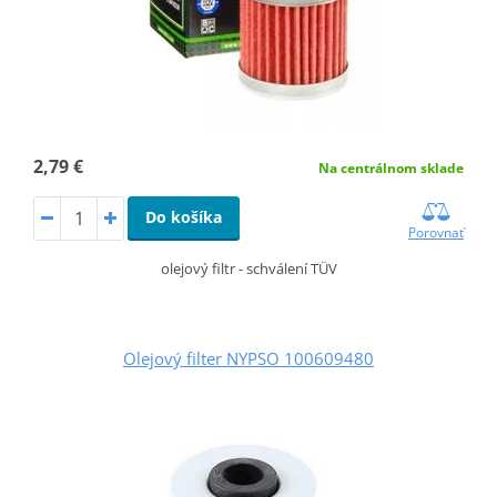
2,79 €
Na centrálnom sklade
Do košíka
Porovnať
olejový filtr - schválení TÜV
Olejový filter NYPSO 100609480