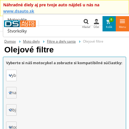
Náhradné diely aj pre tvoje auto nájdeš u nás na
www.dsauto.sk
Motocykle
0
Hľadať
Účet
Košík
Menu
Štvorkolky
Hľadať
Domov
Moto diely
Filtre a diely sania
Olejové filtre
Olejové filtre
Vyberte si náš motocykel a zobrazte si kompatibilné súčiastky:
Vyberte
Značka
Objem motora
Model