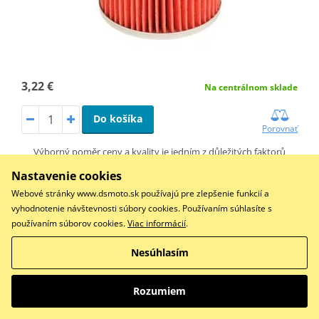
3,22 €
Na centrálnom sklade
Do košíka
Porovnať
Výborný poměr ceny a kvality je jedním z důležitých faktorů
skvělé prodejnosti filtrů Q…
Nastavenie cookies
Webové stránky www.dsmoto.sk používajú pre zlepšenie funkcií a
vyhodnotenie návštevnosti súbory cookies. Používaním súhlasíte s
Olejový filter NYPSO 100609291
používaním súborov cookies.
Viac informácií
.
Nesúhlasím
Rozumiem