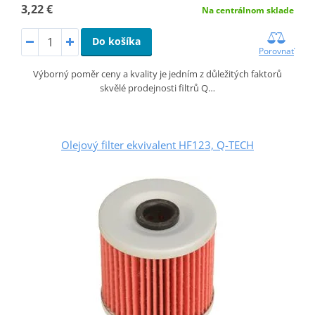
3,22 €
Na centrálnom sklade
Do košíka
Porovnať
Výborný poměr ceny a kvality je jedním z důležitých faktorů
skvělé prodejnosti filtrů Q…
Olejový filter ekvivalent HF123, Q-TECH