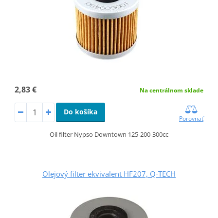
2,83 €
Na centrálnom sklade
Do košíka
Porovnať
Oil filter Nypso Downtown 125-200-300cc
Olejový filter ekvivalent HF207, Q-TECH