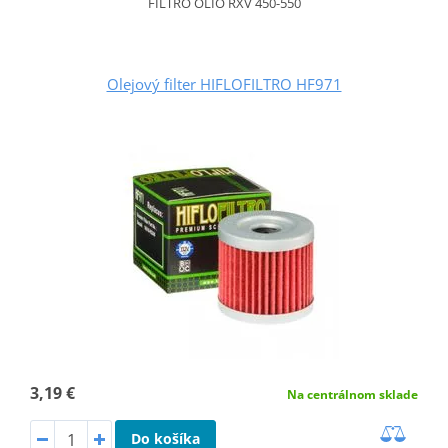
FILTRO OLIO RXV 450-550
Olejový filter HIFLOFILTRO HF971
3,19 €
Na centrálnom sklade
Do košíka