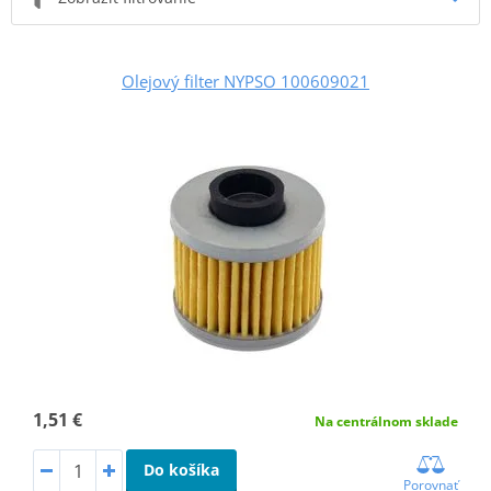
Olejový filter NYPSO 100609021
1,51 €
Na centrálnom sklade
Do košíka
Porovnať