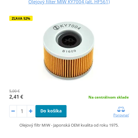
Olejový filter MIW KY7004 (alt. HF561)
ZĽAVA 52%
5,00 €
2,41 €
Na centrálnom sklade
Do košíka
Porovnať
Olejový filtr MIW - Japonská OEM kvalita od roku 1975.