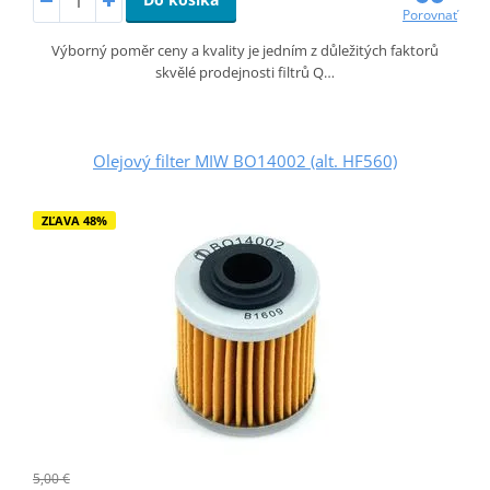
Porovnať
Výborný poměr ceny a kvality je jedním z důležitých faktorů
skvělé prodejnosti filtrů Q…
Olejový filter MIW BO14002 (alt. HF560)
ZĽAVA 48%
5,00 €