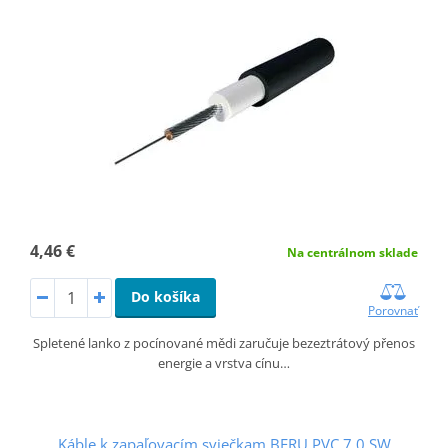
4,46 €
Na centrálnom sklade
Do košíka
Porovnať
Spletené lanko z pocínované mědi zaručuje bezeztrátový přenos
energie a vrstva cínu…
Káble k zapaľovacím sviečkam BERU PVC 7.0 SW