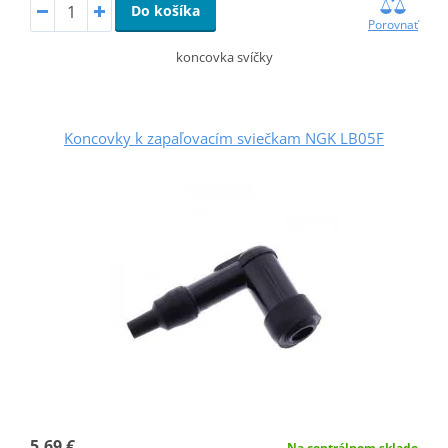
Do košíka
Porovnať
koncovka svíčky
Koncovky k zapaľovacím sviečkam NGK LB05F
5,69 €
Na centrálnom sklade