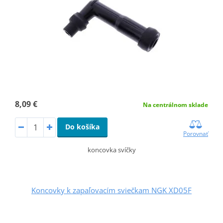
8,09 €
Na centrálnom sklade
Do košíka
Porovnať
koncovka svíčky
Koncovky k zapaľovacím sviečkam NGK XD05F