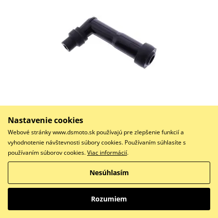
8,09 €
Nastavenie cookies
Na centrálnom sklade
Webové stránky www.dsmoto.sk používajú pre zlepšenie funkcií a
Do košíka
vyhodnotenie návštevnosti súbory cookies. Používaním súhlasíte s
Porovnať
používaním súborov cookies.
Viac informácií
.
koncovka svíčky
Nesúhlasím
Rozumiem
Koncovky k zapaľovacím sviečkam NGK XB01F