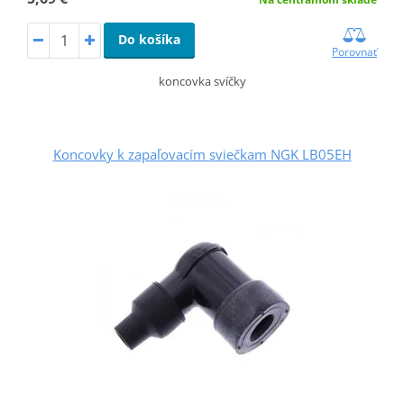
Do košíka
Porovnať
koncovka svíčky
Koncovky k zapaľovacím sviečkam NGK LB05EH