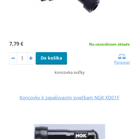
7,79 €
Na centrálnom sklade
Do košíka
Porovnať
koncovka svíčky
Koncovky k zapaľovacím sviečkam NGK XD01F