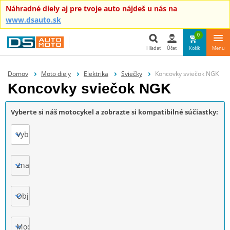
Náhradné diely aj pre tvoje auto nájdeš u nás na
www.dsauto.sk
0
Hľadať
Účet
Košík
Menu
Hľadať
Domov
Moto diely
Elektrika
Sviečky
Koncovky sviečok NGK
Koncovky sviečok NGK
Vyberte si náš motocykel a zobrazte si kompatibilné súčiastky:
Vyberte
Značka
Objem motora
Model