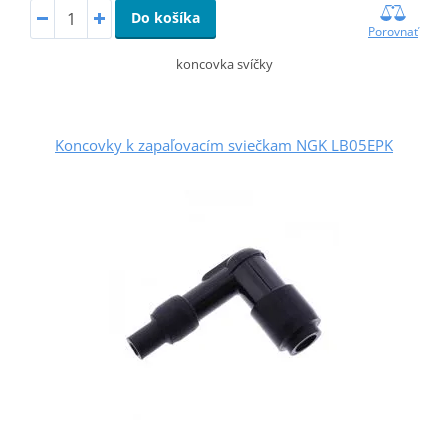
Do košíka
Porovnať
koncovka svíčky
Koncovky k zapaľovacím sviečkam NGK LB05EPK