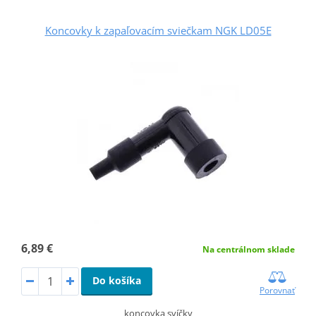
Koncovky k zapaľovacím sviečkam NGK LD05E
6,89 €
Na centrálnom sklade
Do košíka
Porovnať
koncovka svíčky