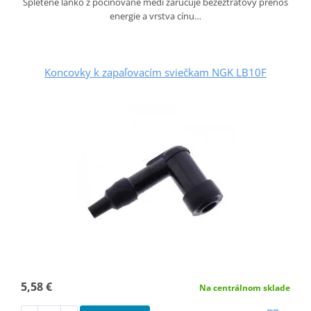
Spletené lanko z pocínované mědi zaručuje bezeztrátový přenos
energie a vrstva cínu…
Koncovky k zapaľovacím sviečkam NGK LB10F
5,58 €
Na centrálnom sklade