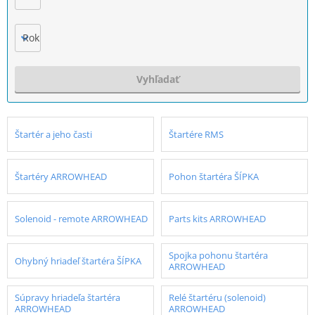
Rok výroby
Vyhľadať
Štartér a jeho časti
Štartére RMS
Štartéry ARROWHEAD
Pohon štartéra ŠÍPKA
Solenoid - remote ARROWHEAD
Parts kits ARROWHEAD
Spojka pohonu štartéra
Ohybný hriadeľ štartéra ŠÍPKA
ARROWHEAD
Súpravy hriadeľa štartéra
Relé štartéru (solenoid)
ARROWHEAD
ARROWHEAD