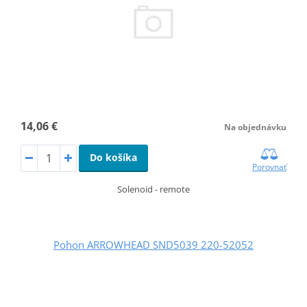
14,06 €
Na objednávku
Do košíka
Porovnať
Solenoid - remote
Pohon ARROWHEAD SND5039 220-52052