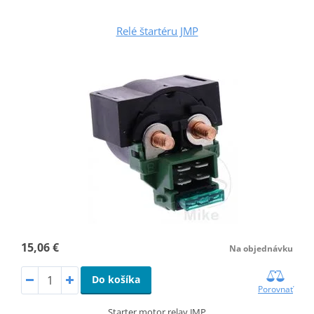
Relé štartéru JMP
15,06 €
Na objednávku
Do košíka
Porovnať
Starter motor relay JMP