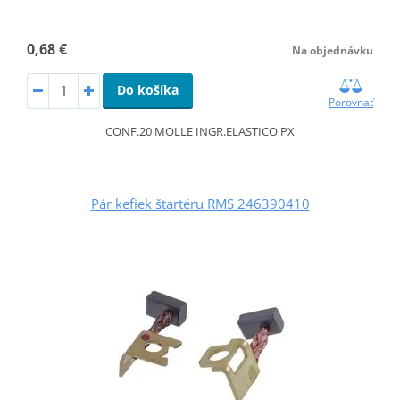
0,68 €
Na objednávku
Do košíka
Porovnať
CONF.20 MOLLE INGR.ELASTICO PX
Pár kefiek štartéru RMS 246390410