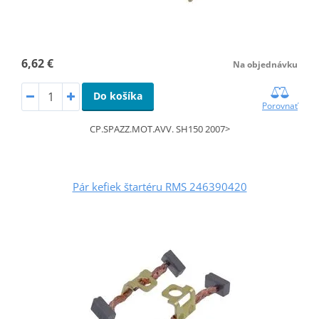
6,62 €
Na objednávku
Do košíka
Porovnať
CP.SPAZZ.MOT.AVV. SH150 2007>
Pár kefiek štartéru RMS 246390420