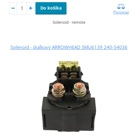
Do košíka
Porovnať
Solenoid - remote
Solenoid - diaľkový ARROWHEAD SMU6139 240-54036