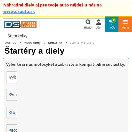
Náhradné diely aj pre tvoje auto nájdeš u nás na
www.dsauto.sk
0
Motocykle
Hľadať
Účet
Košík
Menu
Štvorkolky
Hľadať
Domov
Moto diely
Elektrika
Štartéry a diely
Štartéry a diely
Vyberte si náš motocykel a zobrazte si kompatibilné súčiastky:
Vyberte
Značka
Objem motora
Model