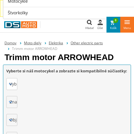
Motocykle
Náhradné diely aj pre tvoje auto nájdeš u nás na
www.dsauto.sk
Štvorkolky
0
Hľadať
Účet
Košík
Menu
Hľadať
Domov
Moto diely
Elektrika
Other electric parts
Trimm motor ARROWHEAD
Trimm motor ARROWHEAD
Vyberte si náš motocykel a zobrazte si kompatibilné súčiastky:
Vyberte
Značka
Objem motora