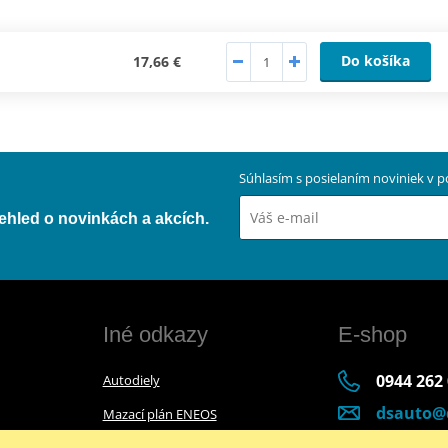
Do košíka
17,66 €
Súhlasím s posielaním noviniek v
přehled o novinkách a akcích.
Iné odkazy
E-shop
0944 262
Autodiely
dsauto@
Mazací plán ENEOS
Po-Pia (8:
Mazací plán Bel-Ray