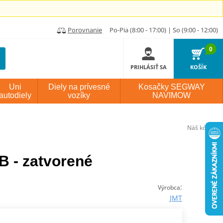
Porovnanie
Po-Pia (8:00 - 17:00) | So (9:00 - 12:00)
0
PRIHLÁSIŤ SA
KOŠÍK
Uni
Diely na prívesné
Kosačky SEGWAY
autodiely
vozíky
NAVIMOW
Náš kód:
P70
B - zatvorené
:
Výrobca
JMT