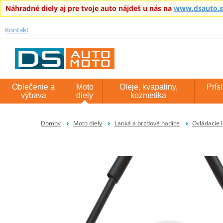
Náhradné diely aj pre tvoje auto nájdeš u nás na
www.dsauto.
Kontakt
Oblečenie a
Moto
Oleje, kvapaliny,
Prís
výbava
diely
kozmetika
Domov
Moto diely
Lanká a brzdové hadice
Ovládacie 