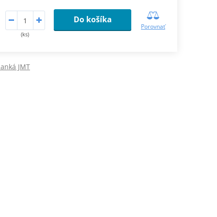
Do košíka
Porovnať
(ks)
lanká JMT