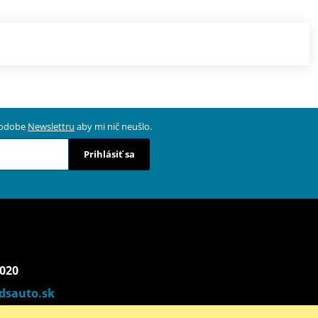
 podobe
Newslettru
aby mi nič neušlo.
Prihlásiť sa
 020
dsauto.sk
00 - 17:00) | So (9:00 - 12:00)