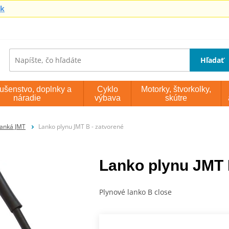
sk
Hľadať
lušenstvo, doplnky a
Cyklo
Motorky, štvorkolky,
náradie
výbava
skútre
lanká JMT
Lanko plynu JMT B - zatvorené
Lanko plynu JMT 
Plynové lanko B close