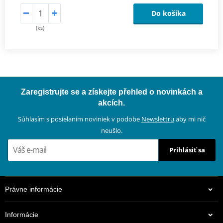
Do košíka
(ks)
Zaregistrujte se a získejte přehled o novinkách a
akcích.
Súhlasím s posielaním noviniek v podobe
Newslettru
aby mi nič
neušlo.
Prihlásiť sa
Právne informácie
Informácie