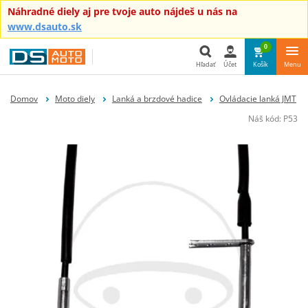
Náhradné diely aj pre tvoje auto nájdeš u nás na
www.dsauto.sk
0
Hľadať
Účet
Košík
Menu
Hľadať
Domov
Moto diely
Lanká a brzdové hadice
Ovládacie lanká JMT
Náš kód:
P53