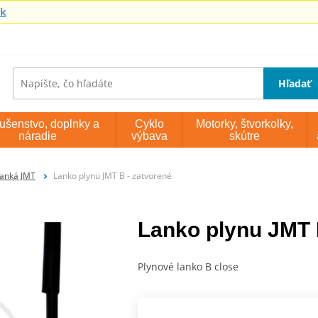
sk
Hľadať
lušenstvo, doplnky a
Cyklo
Motorky, štvorkolky,
náradie
výbava
skútre
lanká JMT
Lanko plynu JMT B - zatvorené
Lanko plynu JMT 
Plynové lanko B close