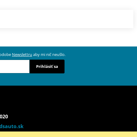
 podobe
Newslettru
aby mi nič neušlo.
Prihlásiť sa
 020
dsauto.sk
00 - 17:00) | So (9:00 - 12:00)