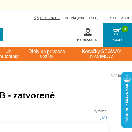
Porovnanie
Po-Pia (8:00 - 17:00) | So (9:00 - 12:00)
0
PRIHLÁSIŤ SA
KOŠÍK
Uni
Diely na prívesné
Kosačky SEGWAY
autodiely
vozíky
NAVIMOW
Náš kód:
P52
B - zatvorené
:
Výrobca
JMT