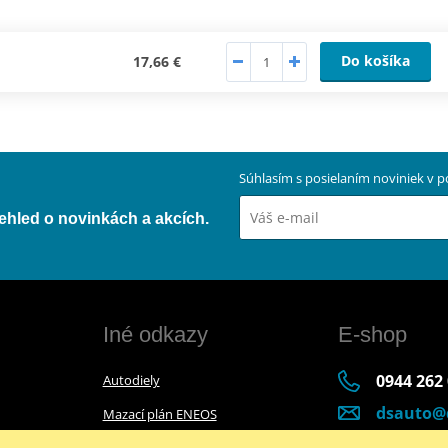
Do košíka
17,66 €
Súhlasím s posielaním noviniek v
přehled o novinkách a akcích.
Iné odkazy
E-shop
0944 262
Autodiely
dsauto@
Mazací plán ENEOS
Po-Pia (8:
Mazací plán Bel-Ray