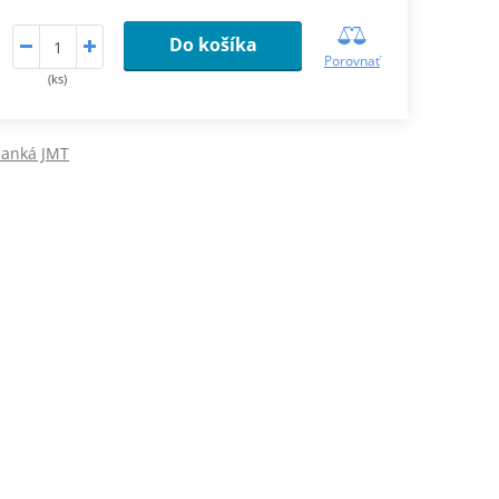
Do košíka
Porovnať
(ks)
lanká JMT