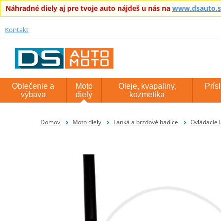
Náhradné diely aj pre tvoje auto nájdeš u nás na
www.dsauto.
Kontakt
Oblečenie a
Moto
Oleje, kvapaliny,
Prís
výbava
diely
kozmetika
Domov
Moto diely
Lanká a brzdové hadice
Ovládacie 