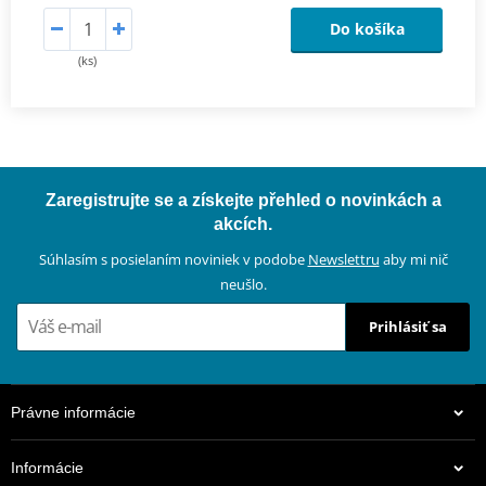
Do košíka
(ks)
Zaregistrujte se a získejte přehled o novinkách a
akcích.
Súhlasím s posielaním noviniek v podobe
Newslettru
aby mi nič
neušlo.
Prihlásiť sa
Právne informácie
Informácie