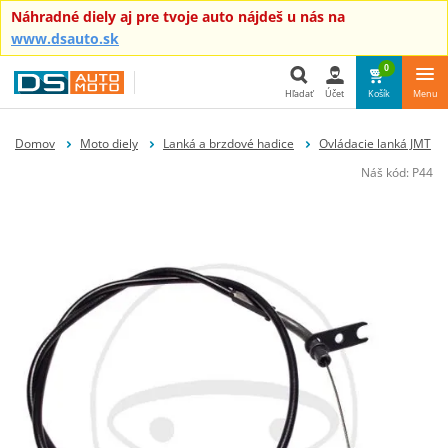
Náhradné diely aj pre tvoje auto nájdeš u nás na
www.dsauto.sk
0
Hľadať
Účet
Košík
Menu
Hľadať
Domov
Moto diely
Lanká a brzdové hadice
Ovládacie lanká JMT
Náš kód:
P44