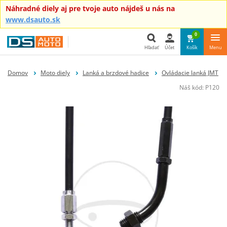
Náhradné diely aj pre tvoje auto nájdeš u nás na
www.dsauto.sk
0
Hľadať
Účet
Košík
Menu
Hľadať
Domov
Moto diely
Lanká a brzdové hadice
Ovládacie lanká JMT
Náš kód:
P120