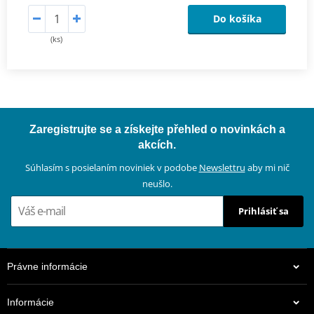
Do košíka
(ks)
Zaregistrujte se a získejte přehled o novinkách a
akcích.
Súhlasím s posielaním noviniek v podobe
Newslettru
aby mi nič
neušlo.
Prihlásiť sa
Právne informácie
Informácie