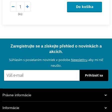
Do košíka
(ks)
Zaregistrujte se a získejte přehled o novinkách a
akcích.
Súhlasím s posielaním noviniek v podobe
Newslettru
aby mi nič
neušlo.
Prihlásiť sa
Právne informácie
Informácie