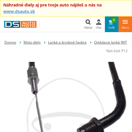
Náhradné diely aj pre tvoje auto nájdeš u nás na
www.dsauto.sk
0
Hľadať
Účet
Košík
Menu
Hľadať
Domov
Moto diely
Lanká a brzdové hadice
Ovládacie lanká JMT
Náš kód:
P12