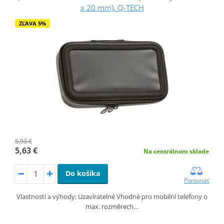
x 20 mm), Q-TECH
ZĽAVA 5%
5,93 €
5,63 €
Na centrálnom sklade
Do košíka
Porovnať
Vlastnosti a výhody: Uzavíratelné Vhodné pro mobilní telefony o
max. rozměrech…