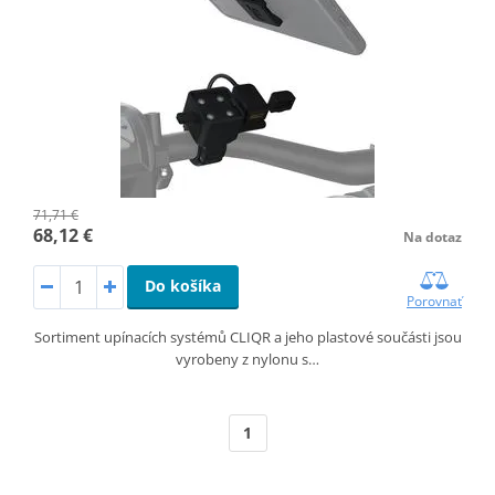
71,71 €
68,12 €
Na dotaz
Do košíka
Porovnať
Sortiment upínacích systémů CLIQR a jeho plastové součásti jsou
vyrobeny z nylonu s…
1