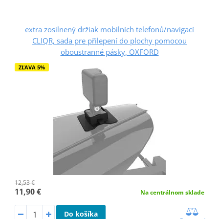
extra zosilnený držiak mobilních telefonů/navigací
CLIQR, sada pre přilepení do plochy pomocou
oboustranné pásky, OXFORD
ZĽAVA 5%
12,53 €
11,90 €
Na centrálnom sklade
Do košíka