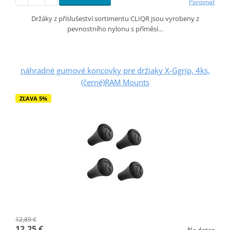
Porovnať
Držáky z příslušeství sortimentu CLIQR jsou vyrobeny z
pevnostního nylonu s příměsí…
náhradné gumové koncovky pre držiaky X-Ggrip, 4ks,
(černé)RAM Mounts
ZĽAVA 5%
12,89 €
12,25 €
Na dotaz