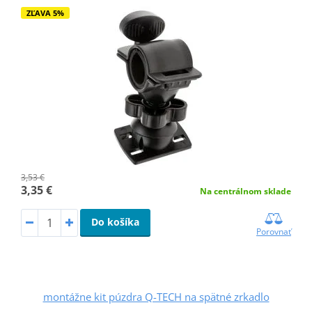
ZĽAVA 5%
3,53 €
3,35 €
Na centrálnom sklade
Do košíka
Porovnať
montážne kit púzdra Q-TECH na spätné zrkadlo