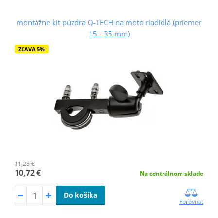
montážne kit púzdra Q-TECH na moto riadidlá (priemer
15 - 35 mm)
ZĽAVA 5%
11,28 €
10,72 €
Na centrálnom sklade
Do košíka
Porovnať