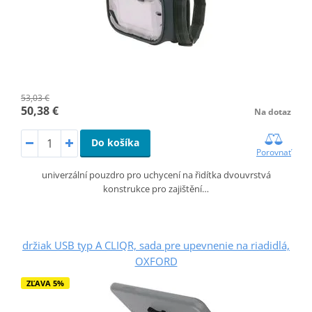
53,03 €
50,38 €
Na dotaz
Do košíka
Porovnať
univerzální pouzdro pro uchycení na řidítka dvouvrstvá
konstrukce pro zajištění…
držiak USB typ A CLIQR, sada pre upevnenie na riadidlá,
OXFORD
ZĽAVA 5%