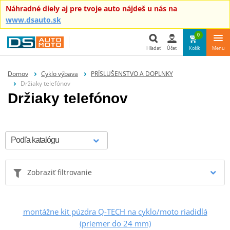
Náhradné diely aj pre tvoje auto nájdeš u nás na
www.dsauto.sk
0
Hľadať
Účet
Košík
Menu
Hľadať
Domov
Cyklo výbava
PRÍSLUŠENSTVO A DOPLNKY
Držiaky telefónov
Držiaky telefónov
Zobraziť filtrovanie
montážne kit púzdra Q-TECH na cyklo/moto riadidlá
(priemer do 24 mm)