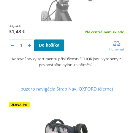
33,14 €
31,48 €
Na centrálnom sklade
Do košíka
Porovnať
Kotevní prvky sortimentu příslušenství CLIQR jsou vyrobeny z
pevnostního nylonu s příměsí…
puzdro navigácia Strap Nav, OXFORD (čierne)
ZĽAVA 5%