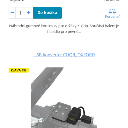
Do košíka
Porovnať
Náhradní gumové koncovky pro držáky X-Grip. Součástí balení je
i lepidlo pro pevné…
USB konverter CLIQR, OXFORD
ZĽAVA 5%