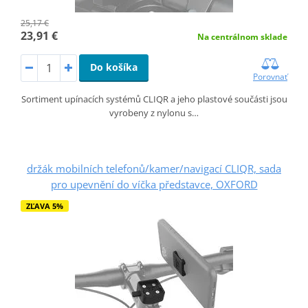
25,17 €
23,91 €
Na centrálnom sklade
Do košíka
Porovnať
Sortiment upínacích systémů CLIQR a jeho plastové součásti jsou
vyrobeny z nylonu s…
držák mobilních telefonů/kamer/navigací CLIQR, sada
pro upevnění do víčka představce, OXFORD
ZĽAVA 5%