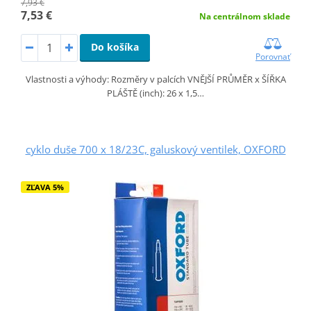
7,93 €
7,53 €
Na centrálnom sklade
Do košíka
Porovnať
Vlastnosti a výhody: Rozměry v palcích VNĚJŠÍ PRŮMĚR x ŠÍŘKA
PLÁŠTĚ (inch): 26 x 1,5…
cyklo duše 700 x 18/23C, galuskový ventilek, OXFORD
ZĽAVA 5%