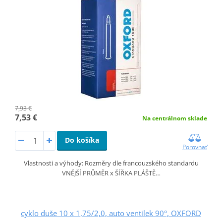
7,93 €
7,53 €
Na centrálnom sklade
Do košíka
Porovnať
Vlastnosti a výhody: Rozměry dle francouzského standardu
VNĚJŠÍ PRŮMĚR x ŠÍŘKA PLÁŠTĚ…
cyklo duše 10 x 1,75/2,0, auto ventilek 90°, OXFORD