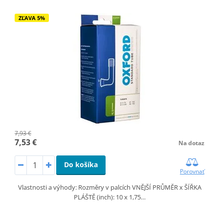
ZĽAVA 5%
7,93 €
7,53 €
Na dotaz
Do košíka
Porovnať
Vlastnosti a výhody: Rozměry v palcích VNĚJŠÍ PRŮMĚR x ŠÍŘKA
PLÁŠTĚ (inch): 10 x 1,75…