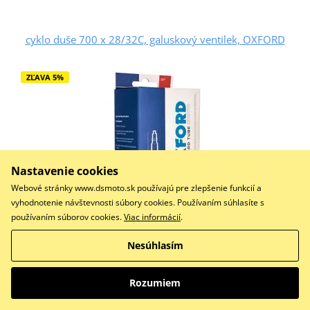
cyklo duše 700 x 28/32C, galuskový ventilek, OXFORD
ZĽAVA 5%
Nastavenie cookies
Webové stránky www.dsmoto.sk používajú pre zlepšenie funkcií a
vyhodnotenie návštevnosti súbory cookies. Používaním súhlasíte s
používaním súborov cookies.
Viac informácií
.
7,93 €
Nesúhlasím
7,53 €
Na dotaz
Rozumiem
Do košíka
Porovnať