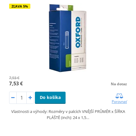
ZĽAVA 5%
7,93 €
7,53 €
Na dotaz
Do košíka
Porovnať
Vlastnosti a výhody: Rozměry v palcích VNĚJŠÍ PRŮMĚR x ŠÍŘKA
PLÁŠTĚ (inch): 24 x 1,5…