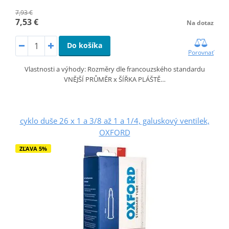
7,93 €
7,53 €
Na dotaz
Do košíka
Porovnať
Vlastnosti a výhody: Rozměry dle francouzského standardu
VNĚJŠÍ PRŮMĚR x ŠÍŘKA PLÁŠTĚ…
cyklo duše 26 x 1 a 3/8 až 1 a 1/4, galuskový ventilek,
OXFORD
ZĽAVA 5%