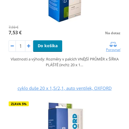
7,93 €
7,53 €
Na dotaz
Do košíka
Porovnať
Vlastnosti a výhody: Rozměry v palcích VNĚJŠÍ PRŮMĚR x ŠÍŘKA
PLÁŠTĚ (inch): 20 x 1…
cyklo duše 20 x 1,5/2,1, auto ventilek, OXFORD
ZĽAVA 5%