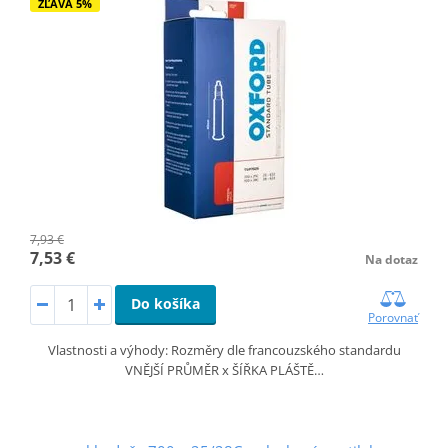
ZĽAVA 5%
7,93 €
7,53 €
Na dotaz
Do košíka
Porovnať
Vlastnosti a výhody: Rozměry dle francouzského standardu
VNĚJŠÍ PRŮMĚR x ŠÍŘKA PLÁŠTĚ…