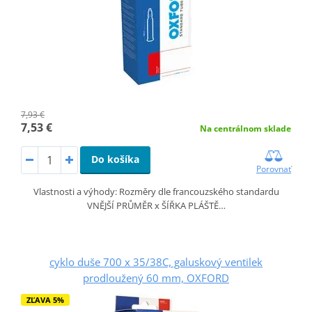
7,93 €
7,53 €
Na centrálnom sklade
Do košíka
Porovnať
Vlastnosti a výhody: Rozměry dle francouzského standardu
VNĚJŠÍ PRŮMĚR x ŠÍŘKA PLÁŠTĚ…
cyklo duše 700 x 35/38C, galuskový ventilek
prodloužený 60 mm, OXFORD
ZĽAVA 5%