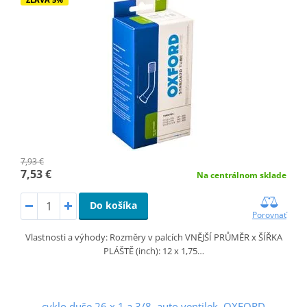
7,93 €
7,53 €
Na centrálnom sklade
Do košíka
Porovnať
Vlastnosti a výhody: Rozměry v palcích VNĚJŠÍ PRŮMĚR x ŠÍŘKA
PLÁŠTĚ (inch): 12 x 1,75…
cyklo duše 26 x 1 a 3/8, auto ventilek, OXFORD