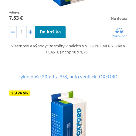
7,93 €
7,53 €
Na dotaz
Do košíka
Porovnať
Vlastnosti a výhody: Rozměry v palcích VNĚJŠÍ PRŮMĚR x ŠÍŘKA
PLÁŠTĚ (inch): 18 x 1,75…
cyklo duše 20 x 1 a 3/8, auto ventilek, OXFORD
ZĽAVA 5%