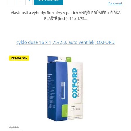
Porovnať
Vlastnosti a výhody: Rozměry v palcích VNĚJŠÍ PRŮMĚR x ŠÍŘKA
PLÁŠTĚ (inch): 14 x 1,75…
cyklo duše 16 x 1,75/2,0, auto ventilek, OXFORD
ZĽAVA 5%
7,93 €