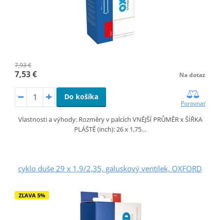
7,93 €
7,53 €
Na dotaz
Do košíka
Porovnať
Vlastnosti a výhody: Rozměry v palcích VNĚJŠÍ PRŮMĚR x ŠÍŘKA
PLÁŠTĚ (inch): 26 x 1,75…
cyklo duše 29 x 1,9/2,35, galuskový ventilek, OXFORD
ZĽAVA 5%