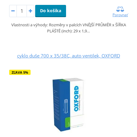
Do košíka
Porovnať
Vlastnosti a výhody: Rozměry v palcích VNĚJŠÍ PRŮMĚR x ŠÍŘKA
PLÁŠTĚ (inch): 29 x 1,9…
cyklo duše 700 x 35/38C, auto ventilek, OXFORD
ZĽAVA 5%