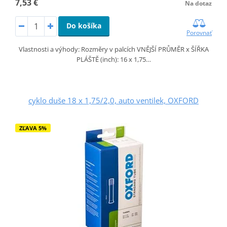
7,53 €
Na dotaz
Do košíka
Porovnať
Vlastnosti a výhody: Rozměry v palcích VNĚJŠÍ PRŮMĚR x ŠÍŘKA
PLÁŠTĚ (inch): 16 x 1,75…
cyklo duše 18 x 1,75/2,0, auto ventilek, OXFORD
ZĽAVA 5%