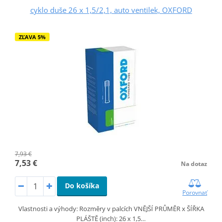
cyklo duše 26 x 1,5/2,1, auto ventilek, OXFORD
ZĽAVA 5%
7,93 €
7,53 €
Na dotaz
Do košíka
Porovnať
Vlastnosti a výhody: Rozměry v palcích VNĚJŠÍ PRŮMĚR x ŠÍŘKA
PLÁŠTĚ (inch): 26 x 1,5…