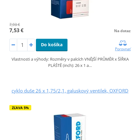
7,93 €
7,53 €
Na dotaz
Do košíka
Porovnať
Vlastnosti a výhody: Rozměry v palcích VNĚJŠÍ PRŮMĚR x ŠÍŘKA
PLÁŠTĚ (inch): 26 x 1 a…
cyklo duše 26 x 1,75/2,1, galuskový ventilek, OXFORD
ZĽAVA 5%