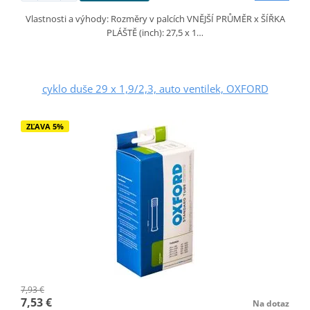
Vlastnosti a výhody: Rozměry v palcích VNĚJŠÍ PRŮMĚR x ŠÍŘKA
PLÁŠTĚ (inch): 27,5 x 1…
cyklo duše 29 x 1,9/2,3, auto ventilek, OXFORD
ZĽAVA 5%
7,93 €
7,53 €
Na dotaz