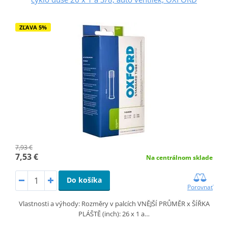
ZĽAVA 5%
7,93 €
7,53 €
Na centrálnom sklade
Do košíka
Porovnať
Vlastnosti a výhody: Rozměry v palcích VNĚJŠÍ PRŮMĚR x ŠÍŘKA
PLÁŠTĚ (inch): 26 x 1 a…