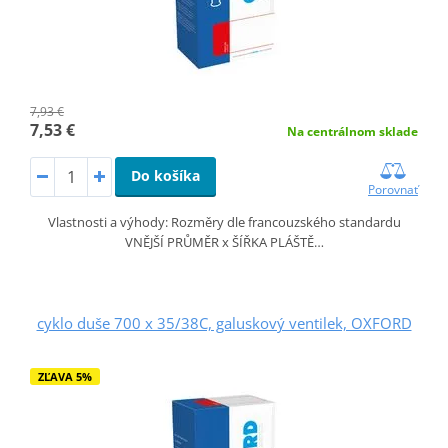
7,93 €
7,53 €
Na centrálnom sklade
Do košíka
Porovnať
Vlastnosti a výhody: Rozměry dle francouzského standardu
VNĚJŠÍ PRŮMĚR x ŠÍŘKA PLÁŠTĚ…
cyklo duše 700 x 35/38C, galuskový ventilek, OXFORD
ZĽAVA 5%