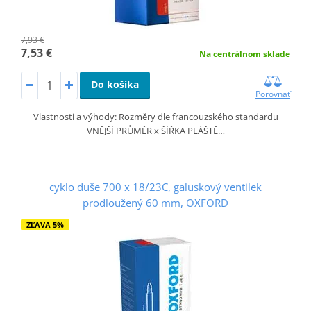
7,93 €
7,53 €
Na centrálnom sklade
Do košíka
Porovnať
Vlastnosti a výhody: Rozměry dle francouzského standardu
VNĚJŠÍ PRŮMĚR x ŠÍŘKA PLÁŠTĚ…
cyklo duše 700 x 18/23C, galuskový ventilek
prodloužený 60 mm, OXFORD
ZĽAVA 5%