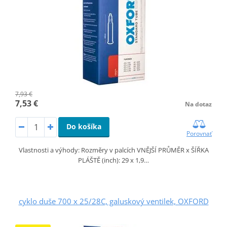
7,93 €
7,53 €
Na dotaz
Do košíka
Porovnať
Vlastnosti a výhody: Rozměry v palcích VNĚJŠÍ PRŮMĚR x ŠÍŘKA
PLÁŠTĚ (inch): 29 x 1,9…
cyklo duše 700 x 25/28C, galuskový ventilek, OXFORD