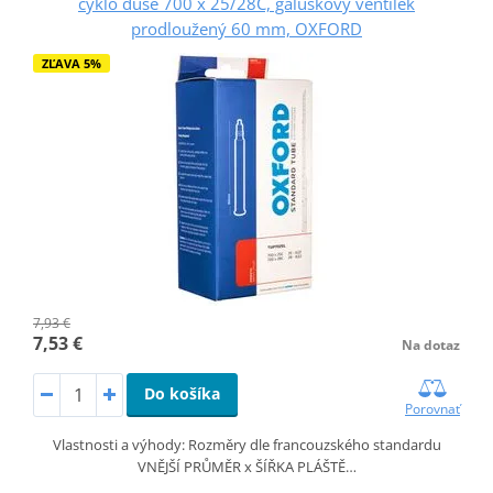
cyklo duše 700 x 25/28C, galuskový ventilek
prodloužený 60 mm, OXFORD
ZĽAVA 5%
7,93 €
7,53 €
Na dotaz
Do košíka
Porovnať
Vlastnosti a výhody: Rozměry dle francouzského standardu
VNĚJŠÍ PRŮMĚR x ŠÍŘKA PLÁŠTĚ…