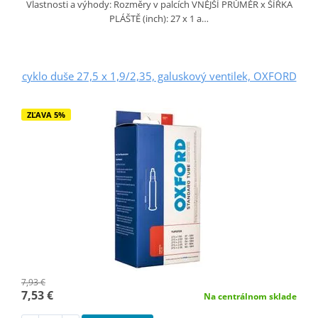
Vlastnosti a výhody: Rozměry v palcích VNĚJŠÍ PRŮMĚR x ŠÍŘKA
PLÁŠTĚ (inch): 27 x 1 a…
cyklo duše 27,5 x 1,9/2,35, galuskový ventilek, OXFORD
ZĽAVA 5%
7,93 €
7,53 €
Na centrálnom sklade