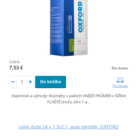
7,93 €
7,53 €
Na dotaz
Do košíka
Porovnať
Vlastnosti a výhody: Rozměry v palcích VNĚJŠÍ PRŮMĚR x ŠÍŘKA
PLÁŠTĚ (inch): 24 x 1 a…
cyklo duše 24 x 1,5/2,1, auto ventilek, OXFORD