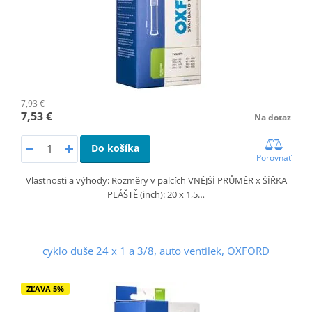
7,93 €
7,53 €
Na dotaz
Do košíka
Porovnať
Vlastnosti a výhody: Rozměry v palcích VNĚJŠÍ PRŮMĚR x ŠÍŘKA
PLÁŠTĚ (inch): 20 x 1,5…
cyklo duše 24 x 1 a 3/8, auto ventilek, OXFORD
ZĽAVA 5%