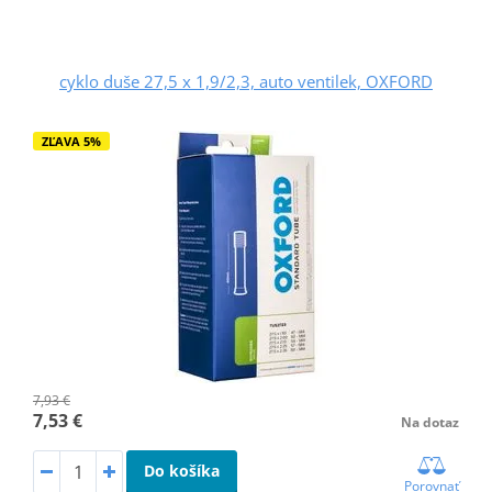
cyklo duše 27,5 x 1,9/2,3, auto ventilek, OXFORD
ZĽAVA 5%
7,93 €
7,53 €
Na dotaz
Do košíka
Porovnať