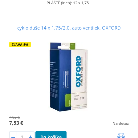
PLÁŠTĚ (inch): 12 x 1,75…
cyklo duše 14 x 1,75/2,0, auto ventilek, OXFORD
ZĽAVA 5%
7,93 €
7,53 €
Na dotaz
Do košíka