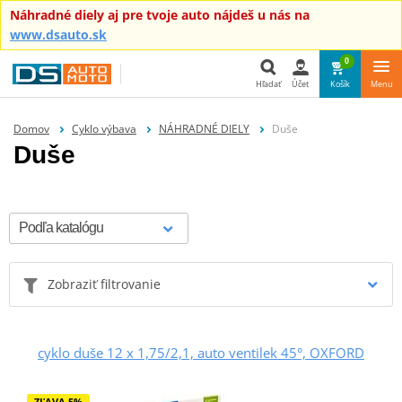
Náhradné diely aj pre tvoje auto nájdeš u nás na
www.dsauto.sk
0
Hľadať
Účet
Košík
Menu
Hľadať
Domov
Cyklo výbava
NÁHRADNÉ DIELY
Duše
Duše
Zobraziť filtrovanie
cyklo duše 12 x 1,75/2,1, auto ventilek 45°, OXFORD
ZĽAVA 5%