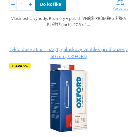
Do košíka
Porovnať
Vlastnosti a výhody: Rozměry v palcích VNĚJŠÍ PRŮMĚR x ŠÍŘKA
PLÁŠTĚ (inch): 27,5 x 1…
cyklo duše 26 x 1,5/2,1, galuskový ventilek prodloužený
60 mm, OXFORD
ZĽAVA 5%