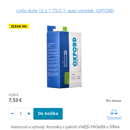
cyklo duše 12 x 1,75/2,1, auto ventilek, OXFORD
ZĽAVA 5%
7,93 €
7,53 €
Na dotaz
Do košíka
Porovnať
Vlastnosti a výhody: Rozměry v palcích VNĚJŠÍ PRŮMĚR x ŠÍŘKA