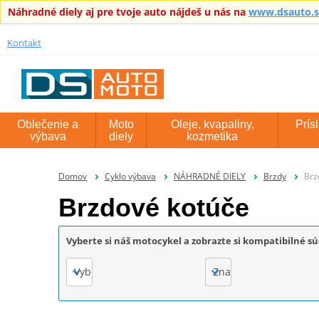
Náhradné diely aj pre tvoje auto nájdeš u nás na
www.dsauto.
Kontakt
Oblečenie a
Moto
Oleje, kvapaliny,
Prís
výbava
diely
kozmetika
Domov
Cyklo výbava
NÁHRADNÉ DIELY
Brzdy
Brz
Brzdové kotúče
Vyberte si náš motocykel a zobrazte si kompatibilné sú
Vyberte
Značka