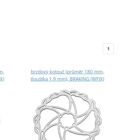
1
m,
brzdový kotouč (průměr 180 mm,
X)
tloušťka 1,9 mm), BRAKING (WFIX)