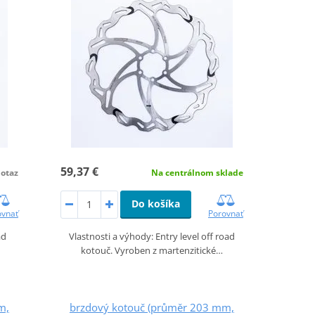
59,37 €
otaz
Na centrálnom sklade
Do košíka
ovnať
Porovnať
ad
Vlastnosti a výhody: Entry level off road
kotouč. Vyroben z martenzitické…
m,
brzdový kotouč (průměr 203 mm,