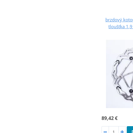
brzdový kot
tloušťka 1,
89,42 €