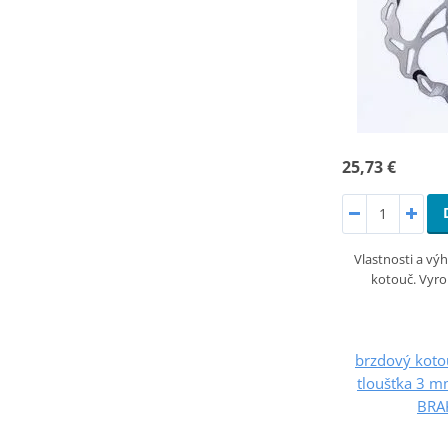
25,73 €
Vlastnosti a výh
kotouč. Vyro
brzdový kot
tloušťka 3 m
BRA