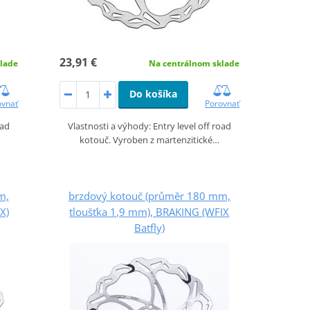
23,91 €
lade
Na centrálnom sklade
Do košíka
ovnať
Porovnať
oad
Vlastnosti a výhody: Entry level off road
kotouč. Vyroben z martenzitické…
m,
brzdový kotouč (průměr 180 mm,
X)
tloušťka 1,9 mm), BRAKING (WFIX
Batfly)