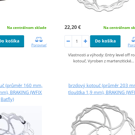
22,20 €
Na centrálnom sklade
Na centrálnom sk
Do košíka
Do košíka
Porovnať
Por
Vlastnosti a výhody: Entry level off r
kotouč. Vyroben z martenzitické…
ouč (průměr 160 mm,
brzdový kotouč (průměr 203 m
 mm), BRAKING (WFIX
tloušťka 1,9 mm), BRAKING (WFI
Batfly)