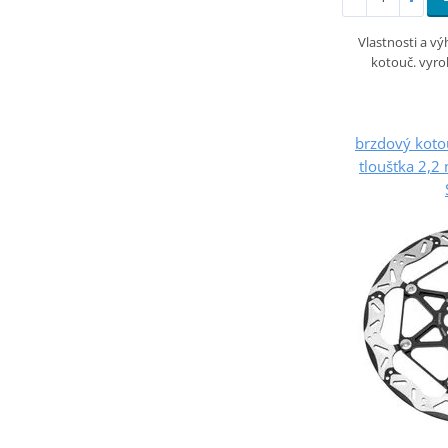
Vlastnosti a v
kotouč. vyro
brzdový kot
tloušťka 2,2