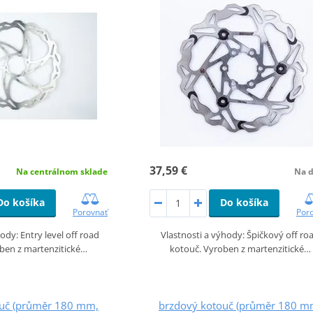
37,59 €
Na centrálnom sklade
Na d
Do košíka
Do košíka
Porovnať
Por
ody: Entry level off road
Vlastnosti a výhody: Špičkový off ro
ben z martenzitické…
kotouč. Vyroben z martenzitické…
ouč (průměr 180 mm,
brzdový kotouč (průměr 180 m