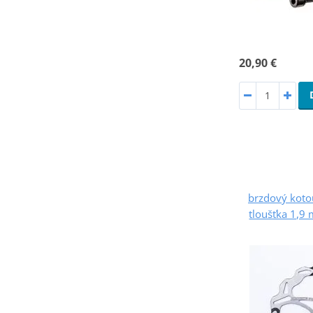
20,90 €
brzdový kot
tloušťka 1,9