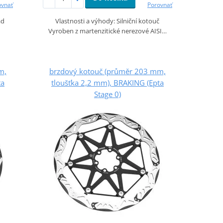
ovnať
Porovnať
ad
Vlastnosti a výhody: Silniční kotouč
Vyroben z martenzitické nerezové AISI…
m,
brzdový kotouč (průměr 203 mm,
ta
tloušťka 2,2 mm), BRAKING (Epta
Stage 0)