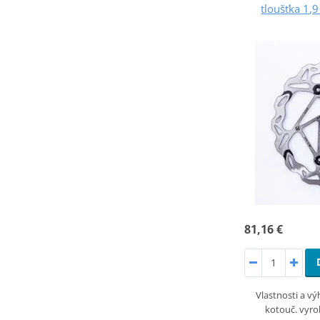
tloušťka 1,
81,16 €
Vlastnosti a v
kotouč. vyro