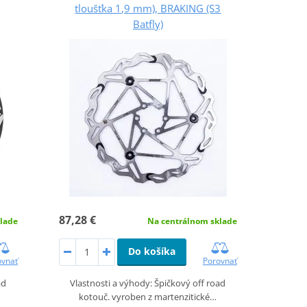
tloušťka 1,9 mm), BRAKING (S3
Batfly)
87,28 €
lade
Na centrálnom sklade
Do košíka
ovnať
Porovnať
ad
Vlastnosti a výhody: Špičkový off road
kotouč. vyroben z martenzitické…