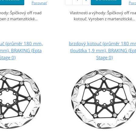
Porovnať
Por
ýhody: Špičkový off road
Vlastnosti a výhody: Špičkový off ro
ben z martenzitické…
kotouč. Vyroben z martenzitické…
ouč (průměr 180 mm,
brzdový kotouč (průměr 180 m
 mm), BRAKING (Epta
tloušťka 1,9 mm), BRAKING (Ep
Stage 0)
Stage 0)