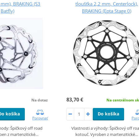
9 mm), BRAKING (S3
tloušťka 2,2 mm, Centerlock),
Batfly)
BRAKING (Epta Stage 0)
83,70 €
Na dotaz
Na centrálnom sk
Do košíka
Do košíka
Porovnať
Por
ýhody: Špičkový off road
Vlastnosti a výhody: Špičkový off ro
ben z martenzitické…
kotouč. Vyroben z martenzitické…