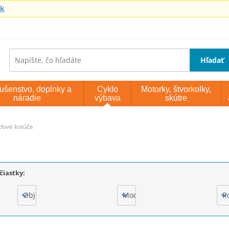
sk
Hľadať
lušenstvo, doplnky a
Cyklo
Motorky, štvorkolky,
náradie
výbava
skútre
dové kotúče
čiastky:
Objem motora
Model
R