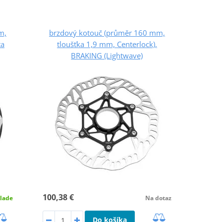
m,
brzdový kotouč (průměr 160 mm,
ta
tloušťka 1,9 mm, Centerlock),
BRAKING (Lightwave)
100,38 €
lade
Na dotaz
Do košíka