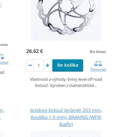
otaz
26,62 €
Na dotaz
ovnať
Do košíka
Porovnať
oad
Vlastnosti a výhody: Entry level off road
kotouč. Vyroben z martenzitické…
m,
brzdový kotouč (průměr 203 mm,
3
tloušťka 1,9 mm), BRAKING (WFIX
Batfly)