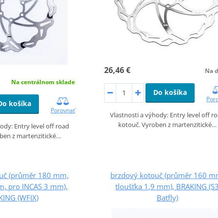
26,46 €
Na d
Na centrálnom sklade
Do košíka
Por
Do košíka
Porovnať
Vlastnosti a výhody: Entry level off r
kotouč. Vyroben z martenzitické…
ody: Entry level off road
ben z martenzitické…
ouč (průměr 180 mm,
brzdový kotouč (průměr 160 m
m, pro INCAS 3 mm),
tloušťka 1,9 mm), BRAKING (S
KING (WFIX)
Batfly)