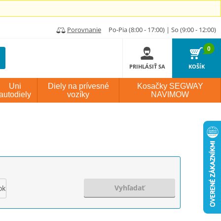
Porovnanie
Po-Pia (8:00 - 17:00) | So (9:00 - 12:00)
0
PRIHLÁSIŤ SA
KOŠÍK
Uni
Diely na prívesné
Kosačky SEGWAY
autodiely
vozíky
NAVIMOW
Vyhľadať
ok výroby