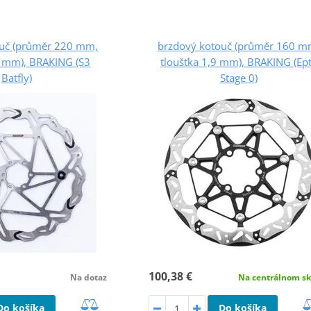
ouč (průměr 220 mm,
brzdový kotouč (průměr 160 m
9 mm), BRAKING (S3
tloušťka 1,9 mm), BRAKING (Ep
Batfly)
Stage 0)
100,38 €
Na dotaz
Na centrálnom sk
Do košíka
Do košíka