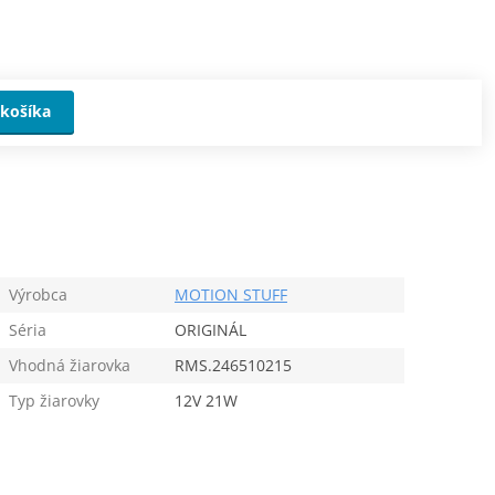
košíka
Výrobca
MOTION STUFF
Séria
ORIGINÁL
Vhodná žiarovka
RMS.246510215
Typ žiarovky
12V 21W