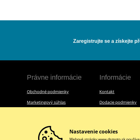
Zaregistrujte se a získejte 
Právne informácie
Informácie
Obchodné podmienky
Kontakt
Marketingový súhlas
Dodacie podmienky
Reklamačný poriadok
O nás
Ochrana osobných údajov
Nastavenie cookies
Webové stránky www.dsmoto.sk používajú 