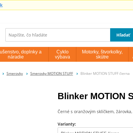
sk
Hľadať
lušenstvo, doplnky a
Cyklo
Motorky, štvorkolky,
náradie
výbava
skútre
Smerovky
Smerovky MOTION STUFF
Blinker MOTION STUFF čierna
Blinker MOTION 
Černé s oranžovým sklíčkem, žárovka
Varianty: