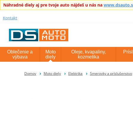
Náhradné diely aj pre tvoje auto nájdeš u nás na
www.dsauto.
Kontakt
Oblečenie a
Moto
Oleje, kvapaliny,
Prís
výbava
diely
kozmetika
Domov
Moto diely
Elektrika
Smerovky a príslušenstvo