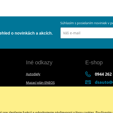
Súhlasím s posielaním noviniek v
přehled o novinkách a akcích.
Iné odkazy
E-shop
0944 262
Autodiely
dsauto@
Mazací plán ENEOS
Po-Pia (8:
Mazací plán Bel-Ray
Facebook
pre zlepšenie funkcií a vyhodnotenie návštevnosti súbory cookies. Používaním s