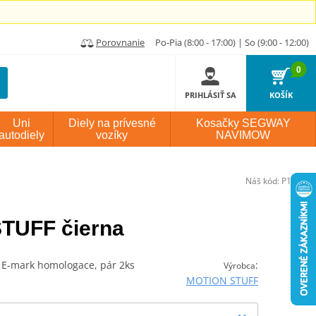
Porovnanie
Po-Pia (8:00 - 17:00) | So (9:00 - 12:00)
0
PRIHLÁSIŤ SA
KOŠÍK
Uni
Diely na prívesné
Kosačky SEGWAY
autodiely
vozíky
NAVIMOW
Náš kód:
P145985
STUFF čierna
, E-mark homologace, pár 2ks
:
Výrobca
MOTION STUFF