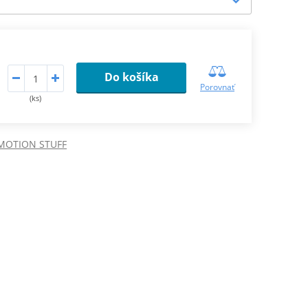
Do košíka
Porovnať
(ks)
MOTION STUFF