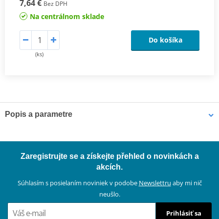
7,64 €
Bez DPH
Na centrálnom sklade
Do košíka
(ks)
Popis a parametre
Výrobca
SMATNORD
Montážna strana
ľavá/pravá
Zaregistrujte se a získejte přehled o novinkách a
farba
čierna
akcích.
Závit
2xM6, pravý
Súhlasím s posielaním noviniek v podobe
Newslettru
aby mi nič
neušlo.
E -certif.
NIE
Prihlásiť sa