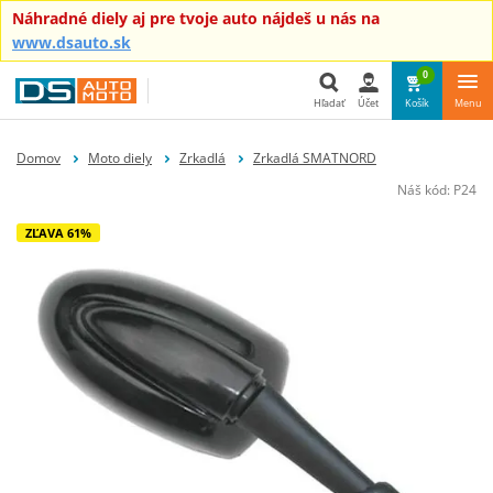
Náhradné diely aj pre tvoje auto nájdeš u nás na
www.dsauto.sk
0
Hľadať
Účet
Košík
Menu
Hľadať
Domov
Moto diely
Zrkadlá
Zrkadlá SMATNORD
Náš kód:
P24
ZĽAVA 61%