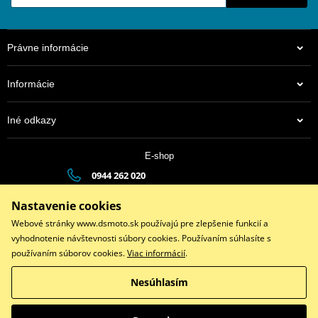
Právne informácie
Informácie
Iné odkazy
E-shop
0944 262 020
dsauto@dsauto.sk
Nastavenie cookies
Po-Pia (8:00 - 17:00) | So (9:00 - 12:00)
Webové stránky www.dsmoto.sk používajú pre zlepšenie funkcií a
vyhodnotenie návštevnosti súbory cookies. Používaním súhlasíte s
používaním súborov cookies.
Viac informácií
.
Facebook
Instagram
Youtube
Nesúhlasím
Copyright © 2026 www.dsmoto.sk
Všetky práva vyhradené