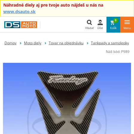
Náhradné diely aj pre tvoje auto nájdeš u nás na
www.dsauto.sk
0
Hľadať
Účet
Košík
Menu
Hľadať
Domov
Moto diely
Tovar na objednávku
Tankpady a samolepky
Náš kód:
P989