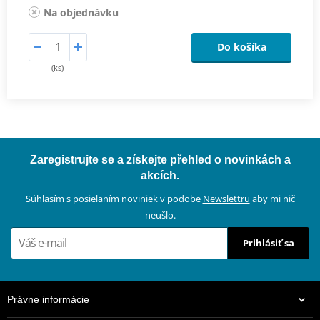
Na objednávku
Do košíka
(ks)
Zaregistrujte se a získejte přehled o novinkách a
akcích.
Súhlasím s posielaním noviniek v podobe
Newslettru
aby mi nič
neušlo.
Prihlásiť sa
Právne informácie