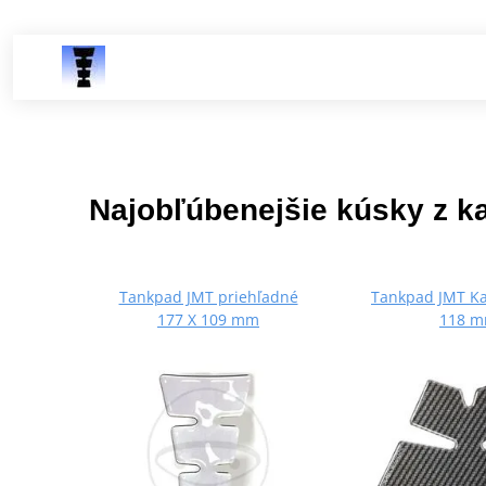
Najobľúbenejšie kúsky z k
Tankpad JMT priehľadné
Tankpad JMT Ka
177 X 109 mm
118 