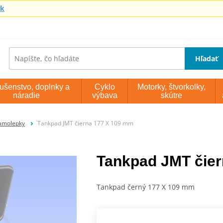
sk
Hľadať
lušenstvo, doplnky a
Cyklo
Motorky, štvorkolky,
náradie
výbava
skútre
amolepky
Tankpad JMT čierna 177 X 109 mm
Tankpad JMT čie
Tankpad černý 177 X 109 mm