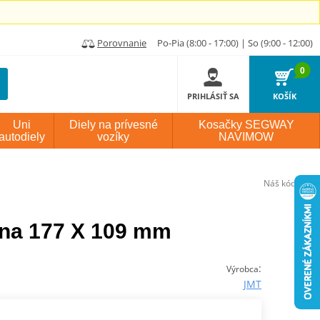
Porovnanie
Po-Pia (8:00 - 17:00) | So (9:00 - 12:00)
0
PRIHLÁSIŤ SA
KOŠÍK
Uni
Diely na prívesné
Kosačky SEGWAY
autodiely
vozíky
NAVIMOW
Náš kód:
P994
rna 177 X 109 mm
:
Výrobca
JMT