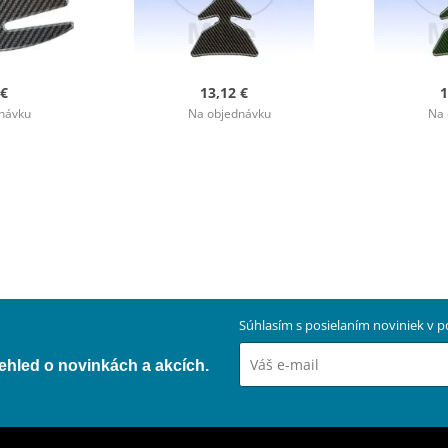
 €
13,12 €
1
návku
Na objednávku
Na 
Súhlasím s posielaním noviniek v
přehled o novinkách a akcích.