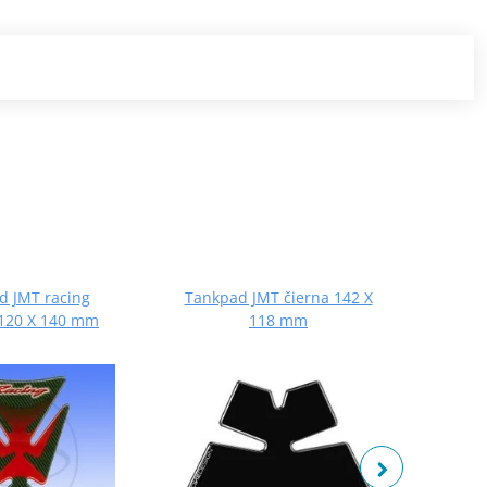
d JMT racing
Tankpad JMT čierna 142 X
Tank
 120 X 140 mm
118 mm
m