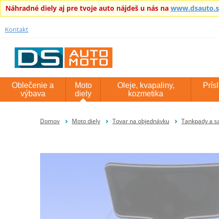
Náhradné diely aj pre tvoje auto nájdeš u nás na
www.dsauto.
Kontakt
Oblečenie a
Moto
Oleje, kvapaliny,
Prís
výbava
diely
kozmetika
Domov
Moto diely
Tovar na objednávku
Tankpady a s