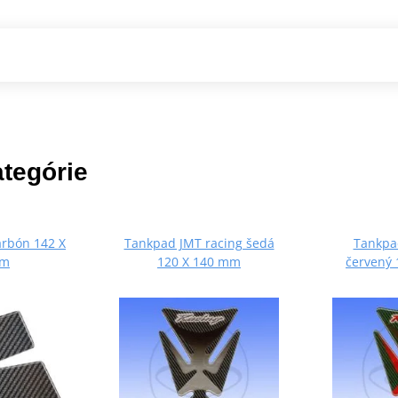
ategórie
rbón 142 X
Tankpad JMT racing šedá
Tankpa
mm
120 X 140 mm
červený