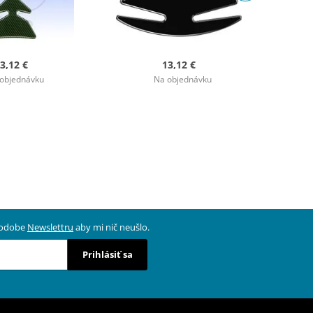
3,12 €
13,12 €
objednávku
Na objednávku
 podobe
Newslettru
aby mi nič neušlo.
Prihlásiť sa