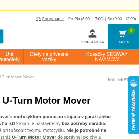
Porovnanie
Po-Pia (8:00 - 17:00) | So (9:00 - 12:00)
0
PRIHLÁSIŤ SA
KOŠÍK
Uni
Diely na prívesné
Kosačky SEGWAY
autodiely
vozíky
NAVIMOW
U-Turn Motor Mover
Náš kód:
P384403
 U-Turn Motor Mover
ovať s motocyklom pomocou stojana v garáži alebo
 a ísť!
Stojan je nastaviteľný
bez potreby náradia
,
hé prispôsobiť tvojmu motocyklu.
Nie je potrebné na
stniš
U-Turn Motor Mover
do správnej polohy a