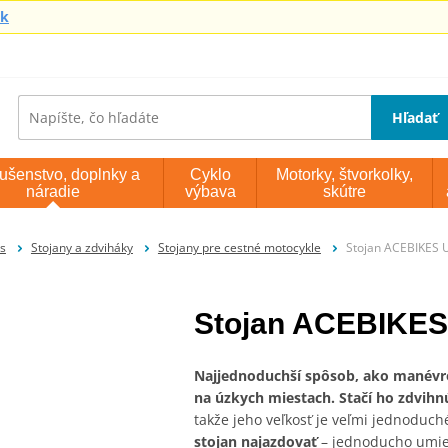
sk
Hľadať
lušenstvo, doplnky a
Cyklo
Motorky, štvorkolky,
náradie
výbava
skútre
is
Stojany a zdviháky
Stojany pre cestné motocykle
Stojan ACEBIKES 
Stojan ACEBIKES
Najjednoduchší spôsob, ako manévr
na úzkych miestach. Stačí ho zdvihnúť
takže jeho veľkosť je veľmi jednoduc
stojan najazdovať
– jednoducho umie