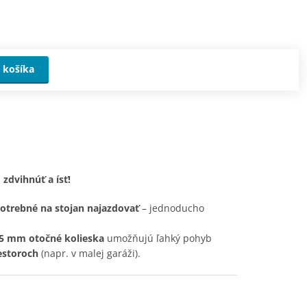
 košíka
zdvihnúť a ísť!
potrebné na stojan najazdovať
– jednoducho
75 mm otočné kolieska
umožňujú ľahký pohyb
estoroch
(napr. v malej garáži).