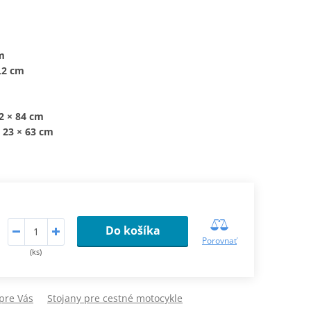
m
,2 cm
2 × 84 cm
 23 × 63 cm
Do košíka
Porovnať
(ks)
pre Vás
Stojany pre cestné motocykle