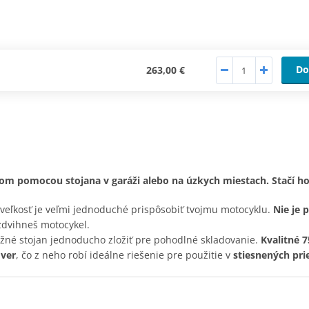
Do
263,00 €
 pomocou stojana v garáži alebo na úzkych miestach. Stačí ho 
o veľkosť je veľmi jednoduché prispôsobiť tvojmu motocyklu.
Nie je 
zdvihneš motocykel.
žné stojan jednoducho zložiť pre pohodlné skladovanie.
Kvalitné 
ver
, čo z neho robí ideálne riešenie pre použitie v
stiesnených pri