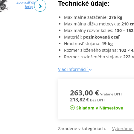
Zobraziť ďalšie
Zobraziť ďalšie
Zobraziť ďalšie
Technické údaje:
fotky
fotky
fotky
Maximálne zaťaženie:
275 kg
Maximálna dĺžka motocykla:
210 c
Maximálny rozvor kolies:
130 – 152
Materiál:
pozinkovaná oceľ
Hmotnosť stojana:
19 kg
Rozmer zloženého stojana:
102 × 4
Rozmer rozloženého stojana:
222 ×
Viac informácií
263,00 €
Vrátane DPH
213,82 €
Bez DPH
Skladom v Námestove
Zaradené v kategóriách:
Vyberáme 