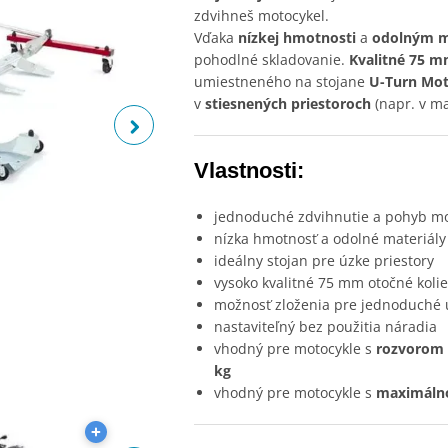
zdvihneš motocykel.
Vďaka
nízkej hmotnosti
a
odolným m
pohodlné skladovanie.
Kvalitné 75 m
umiestneného na stojane
U-Turn Mo
v
stiesnených priestoroch
(napr. v ma
Vlastnosti:
jednoduché zdvihnutie a pohyb mo
nízka hmotnosť a odolné materiály
ideálny stojan pre úzke priestory
vysoko kvalitné 75 mm otočné koli
možnosť zloženia pre jednoduché 
nastaviteľný bez použitia náradia
vhodný pre motocykle s
rozvorom 
kg
vhodný pre motocykle s
maximálno