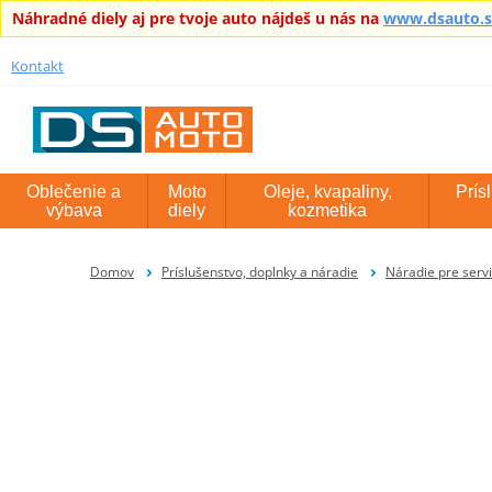
Náhradné diely aj pre tvoje auto nájdeš u nás na
www.dsauto.
Kontakt
Oblečenie a
Moto
Oleje, kvapaliny,
Prís
výbava
diely
kozmetika
Domov
Príslušenstvo, doplnky a náradie
Náradie pre serv