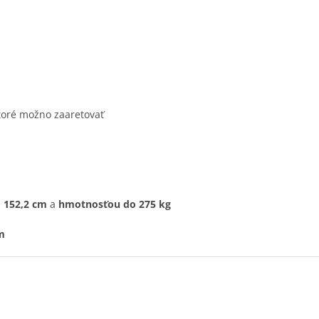
ktoré možno zaaretovať
 152,2 cm
a
hmotnosťou do 275 kg
m