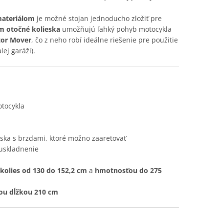
ateriálom
je možné stojan jednoducho zložiť pre
m otočné kolieska
umožňujú ľahký pohyb motocykla
tor Mover
, čo z neho robí ideálne riešenie pre použitie
lej garáži).
tocykla
eska s brzdami, ktoré možno zaaretovať
uskladnenie
kolies od 130 do 152,2 cm
a
hmotnosťou do 275
u dĺžkou 210 cm