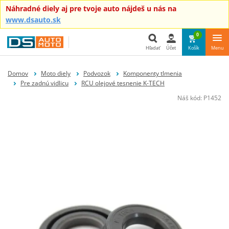
Náhradné diely aj pre tvoje auto nájdeš u nás na
www.dsauto.sk
0
Hľadať
Účet
Košík
Menu
Hľadať
Domov
Moto diely
Podvozok
Komponenty tlmenia
Pre zadnú vidlicu
RCU olejové tesnenie K-TECH
Náš kód:
P1452