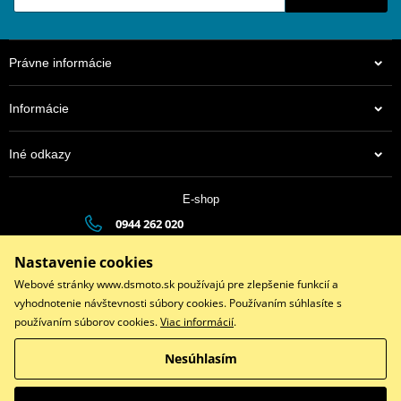
Právne informácie
Informácie
Iné odkazy
E-shop
0944 262 020
dsauto@dsauto.sk
Nastavenie cookies
Po-Pia (8:00 - 17:00) | So (9:00 - 12:00)
Webové stránky www.dsmoto.sk používajú pre zlepšenie funkcií a
vyhodnotenie návštevnosti súbory cookies. Používaním súhlasíte s
používaním súborov cookies.
Viac informácií
.
Facebook
Instagram
Youtube
Nesúhlasím
Copyright © 2026 www.dsmoto.sk
Všetky práva vyhradené