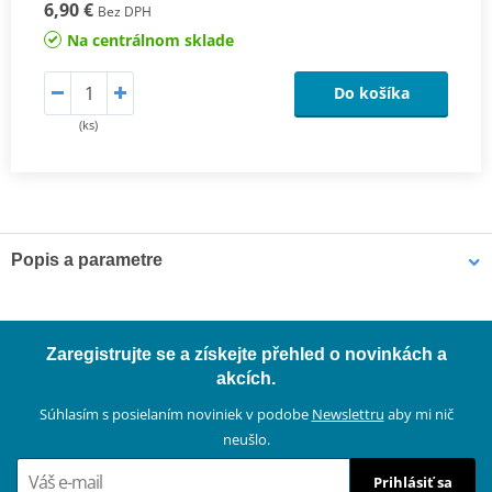
6,90 €
Bez DPH
Na centrálnom sklade
Do košíka
(ks)
Popis a parametre
Stírací kroužek tlumiče
Stírací kroužky K-Tech RCU jsou přímou náhradou za originální
Zaregistrujte se a získejte přehled o novinkách a
díly (OEM).
akcích.
Súhlasím s posielaním noviniek v podobe
Newslettru
aby mi nič
neušlo.
Prihlásiť sa